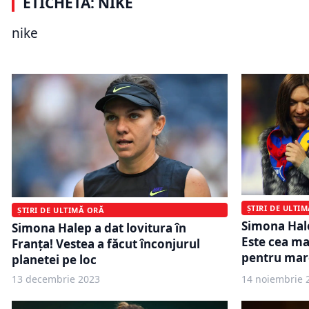
ETICHETĂ: NIKE
Nike schimbă regulile jocului în
Scăderi al
China. Ce se întâmplă cu vânzările
Nike. Comp
nike
online
tarifele v
ȘTIRI DE ULTI
ȘTIRI DE ULTIMĂ ORĂ
Simona Hal
Simona Halep a dat lovitura în
Este cea ma
Franța! Vestea a făcut înconjurul
pentru mar
planetei pe loc
13 decembrie 2023
14 noiembrie 