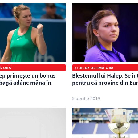
MĂ ORĂ
ȘTIRI DE ULTIMĂ ORĂ
ep primește un bonus
Blestemul lui Halep. Se î
 bagă adânc mâna în
pentru că provine din Eu
5 aprilie 2019