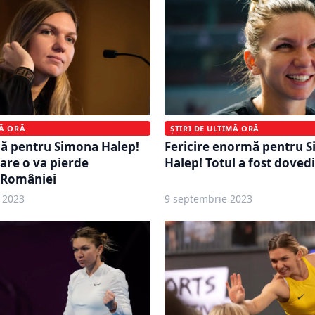
ȘTIRI DE ULTIMĂ ORĂ
MĂ ORĂ
Fericire enormă pentru 
lă pentru Simona Halep!
Halep! Totul a fost dovedi
are o va pierde
 României
 2023
9 septembrie 2023