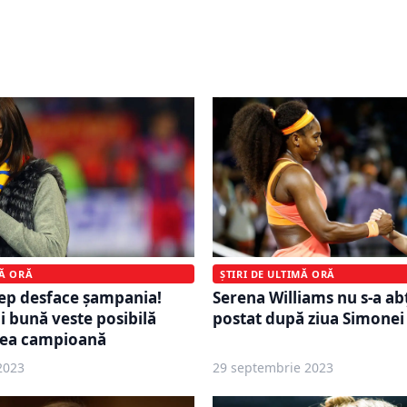
e veniturilor anunțate de
Apple a fost dată în judec
ania, afectată de
uriaș pentru cei care fol
amale impuse de SUA
ceasurile gigantului ame
MĂ ORĂ
ȘTIRI DE ULTIMĂ ORĂ
ep desface șampania!
Serena Williams nu s-a ab
i bună veste posibilă
postat după ziua Simonei
ea campioană
2023
29 septembrie 2023