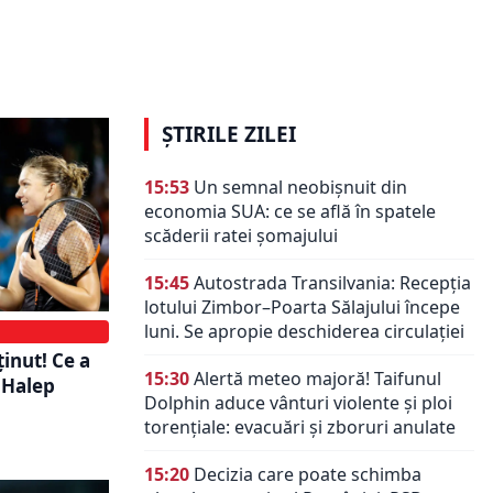
ată. Risc
Simona Halep șterge totul! Decizie
osesc
radicală înainte de verdictul TAS.
rican
Părea imposibil
ȘTIRILE ZILEI
15:53
Un semnal neobișnuit din
economia SUA: ce se află în spatele
scăderii ratei șomajului
15:45
Autostrada Transilvania: Recepția
lotului Zimbor–Poarta Sălajului începe
luni. Se apropie deschiderea circulației
ținut! Ce a
15:30
Alertă meteo majoră! Taifunul
 Halep
Dolphin aduce vânturi violente și ploi
torențiale: evacuări și zboruri anulate
15:20
Decizia care poate schimba