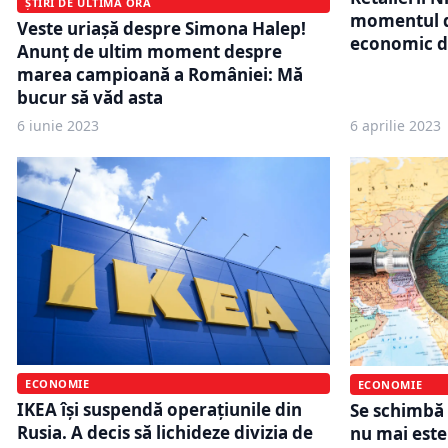
ȘTIRI DE ULTIMĂ ORĂ
momentul d
Veste uriașă despre Simona Halep!
economic di
Anunț de ultim moment despre
marea campioană a României: Mă
bucur să văd asta
6 iunie 2023
6 aprilie 2023
ECONOMIE
ECONOMIE
IKEA își suspendă operațiunile din
Se schimbă
Rusia. A decis să lichideze divizia de
nu mai este