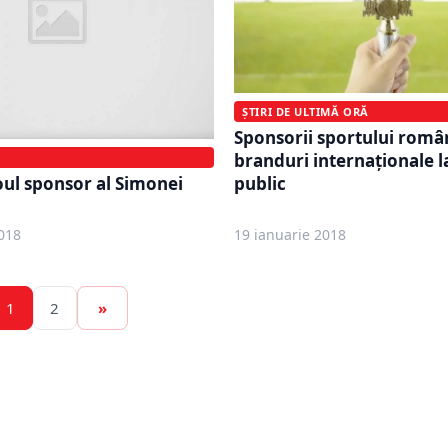
ȘTIRI DE ULTIMĂ ORĂ
Sponsorii sportului român
branduri internaționale l
oul sponsor al Simonei
public
018
19 ianuarie 2018
1
2
»