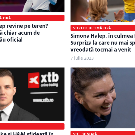
MĂ ORĂ
p revine pe teren?
ȘTIRI DE ULTIMĂ ORĂ
tă chiar acum de
Simona Halep, în culmea fe
ău oficial
Surpriza la care nu mai s
vreodată tocmai a venit
7 iulie 2023
ike și H&M sfidează în
STIL DE VIAȚĂ