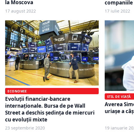
la Moscova
companiile
17 august 2022
17 iulie 2022
ECONOMIE
STIL DE VIAȚĂ
Evoluții financiar-bancare
Averea Sim
internaționale. Bursa de pe Wall
uriaşe a câ
Street a deschis şedinţa de miercuri
cu evoluţii mixte
23 septembrie 2020
19 ianuarie 20