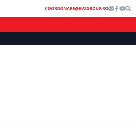
COORDONARE@EVZGROUP.RO
ȘTIRI DE ULTIMĂ ORĂ