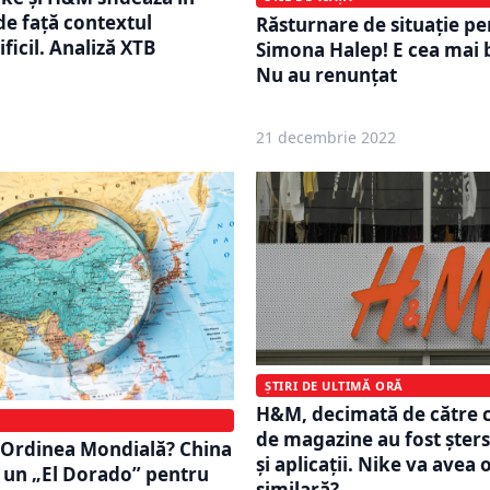
e față contextul
Răsturnare de situație p
ficil. Analiză XTB
Simona Halep! E cea mai 
Nu au renunțat
21 decembrie 2022
ȘTIRI DE ULTIMĂ ORĂ
H&M, decimată de către c
de magazine au fost șters
 Ordinea Mondială? China
și aplicații. Nike va avea 
 un „El Dorado” pentru
similară?