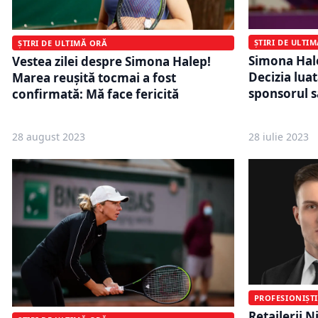
ȘTIRI DE ULTI
ȘTIRI DE ULTIMĂ ORĂ
Simona Hale
Vestea zilei despre Simona Halep!
Decizia lua
Marea reuşită tocmai a fost
sponsorul s
confirmată: Mă face fericită
28 august 2023
28 iulie 2023
PROFESIONIȘTI
Retailerii N