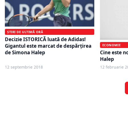
ȘTIRI DE ULTIMĂ ORĂ
Decizie ISTORICĂ luată de Adidas!
Gigantul este marcat de despărţirea
ECONOMIE
Cine este n
de Simona Halep
Halep
12 septembrie 2018
12 februarie 2