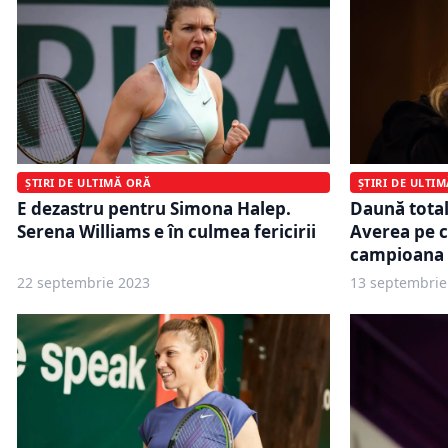
ȘTIRI DE ULTIMĂ ORĂ
ȘTIRI DE ULTI
E dezastru pentru Simona Halep.
Daună tota
Serena Williams e în culmea fericirii
Averea pe c
campioana
22 septembrie 2023
13 septembrie