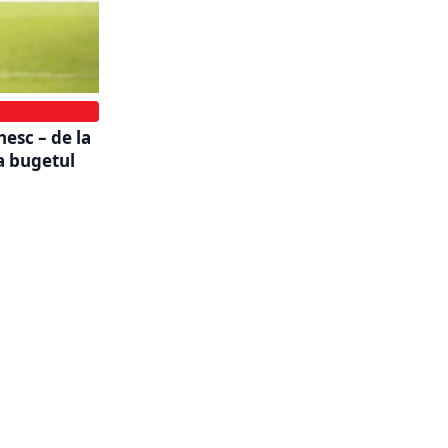
esc – de la
a bugetul