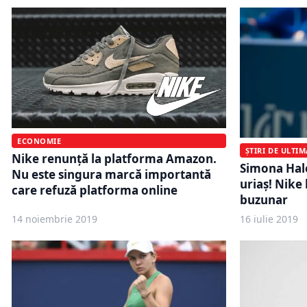
ECONOMIE
ȘTIRI DE ULTI
Nike renunţă la platforma Amazon.
Simona Hal
Nu este singura marcă importantă
uriaș! Nike
care refuză platforma online
buzunar
14 noiembrie 2019
16 iulie 2019