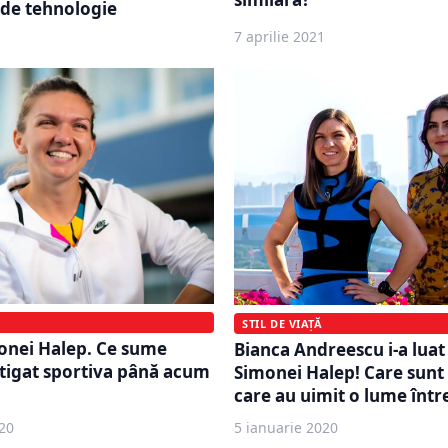
 de tehnologie
7 aprilie 2021
STIL DE VIAȚĂ
onei Halep. Ce sume
Bianca Andreescu i-a luat
ştigat sportiva până acum
Simonei Halep! Care sunt
care au uimit o lume înt
20
5 ianuarie 2020