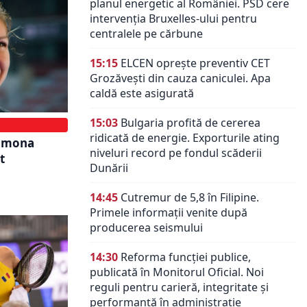
planul energetic al României. PSD cere
intervenția Bruxelles-ului pentru
centralele pe cărbune
15:15
ELCEN oprește preventiv CET
Grozăvești din cauza caniculei. Apa
caldă este asigurată
15:03
Bulgaria profită de cererea
ridicată de energie. Exporturile ating
Simona
niveluri record pe fondul scăderii
t
Dunării
14:45
Cutremur de 5,8 în Filipine.
Primele informații venite după
producerea seismului
14:30
Reforma funcției publice,
publicată în Monitorul Oficial. Noi
reguli pentru carieră, integritate și
performanță în administrație