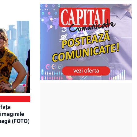
 faţa
 imaginile
reagă (FOTO)