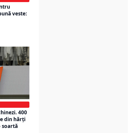
entru
bună veste:
hinezi. 400
e din hărți
o soartă