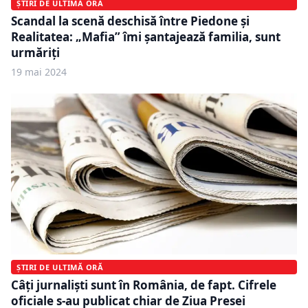
ȘTIRI DE ULTIMĂ ORĂ
Scandal la scenă deschisă între Piedone şi
Realitatea: „Mafia” îmi şantajează familia, sunt
urmăriţi
19 mai 2024
ȘTIRI DE ULTIMĂ ORĂ
Câți jurnaliști sunt în România, de fapt. Cifrele
oficiale s-au publicat chiar de Ziua Presei