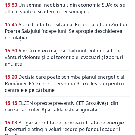
15:53
Un semnal neobișnuit din economia SUA: ce se
află în spatele scăderii ratei șomajului
15:45
Autostrada Transilvania: Recepția lotului Zimbor–
Poarta Sălajului începe luni. Se apropie deschiderea
circulației
15:30
Alertă meteo majoră! Taifunul Dolphin aduce
vânturi violente și ploi torențiale: evacuări și zboruri
anulate
15:20
Decizia care poate schimba planul energetic al
României. PSD cere intervenția Bruxelles-ului pentru
centralele pe cărbune
15:15
ELCEN oprește preventiv CET Grozăvești din
cauza caniculei. Apa caldă este asigurată
15:03
Bulgaria profită de cererea ridicată de energie.
Exporturile ating niveluri record pe fondul scăderii