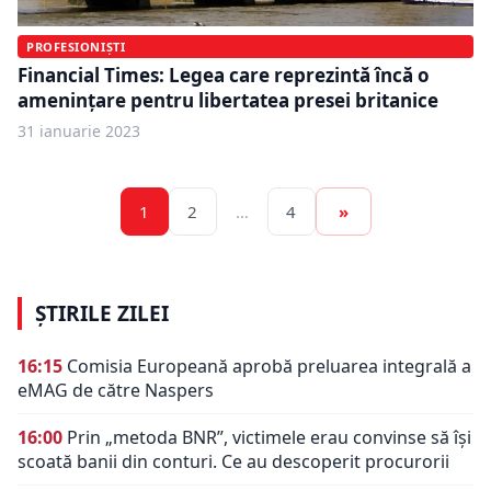
PROFESIONIȘTI
Financial Times: Legea care reprezintă încă o
amenințare pentru libertatea presei britanice
31 ianuarie 2023
1
2
…
4
»
ȘTIRILE ZILEI
16:15
Comisia Europeană aprobă preluarea integrală a
eMAG de către Naspers
16:00
Prin „metoda BNR”, victimele erau convinse să își
scoată banii din conturi. Ce au descoperit procurorii