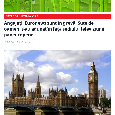
ȘTIRI DE ULTIMĂ ORĂ
Angajații Euronews sunt în grevă. Sute de
oameni s-au adunat în faţa sediului televiziunii
paneuropene
3 februarie 2023