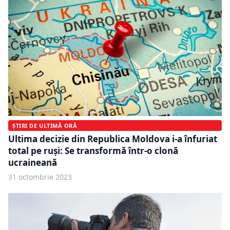
ȘTIRI DE ULTIMĂ ORĂ
Ultima decizie din Republica Moldova i-a înfuriat
total pe ruși: Se transformă într-o clonă
ucraineană
31 octombrie 2023