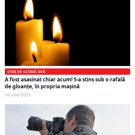
ȘTIRI DE ULTIMĂ ORĂ
A fost asasinat chiar acum! S-a stins sub o rafală
de gloanţe, în propria maşină
16 iulie 2023