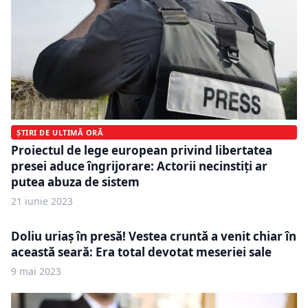
ȘTIRI DE ULTIMĂ ORĂ
Proiectul de lege european privind libertatea
presei aduce îngrijorare: Actorii necinstiţi ar
putea abuza de sistem
21 iunie 2023
Doliu uriaș în presă! Vestea cruntă a venit chiar în
această seară: Era total devotat meseriei sale
9 mai 2023