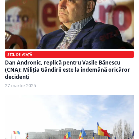
STIL DE VIAȚĂ
Dan Andronic, replică pentru Vasile Bănescu
(CNA): Miliția Gândirii este la îndemână oricăror
decidenți
27 martie 2025