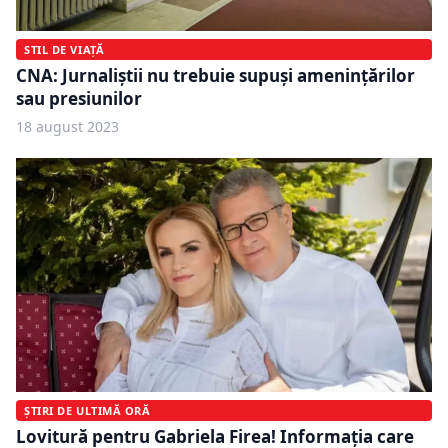
STIL DE VIAȚĂ
CNA: Jurnaliștii nu trebuie supuși amenințărilor
sau presiunilor
18 august 2023
ȘTIRI DE ULTIMĂ ORĂ
Lovitură pentru Gabriela Firea! Informaţia care