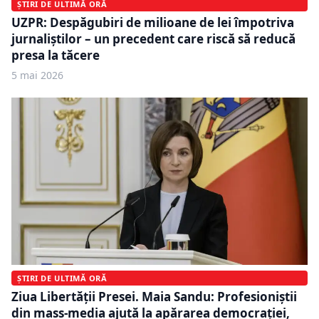
ȘTIRI DE ULTIMĂ ORĂ
UZPR: Despăgubiri de milioane de lei împotriva
jurnaliștilor – un precedent care riscă să reducă
presa la tăcere
5 mai 2026
ȘTIRI DE ULTIMĂ ORĂ
Ziua Libertății Presei. Maia Sandu: Profesioniștii
din mass-media ajută la apărarea democrației,