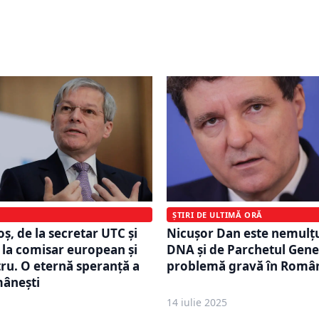
al. Decizia semnată de
internațională. Nicușor D
n schimbă echipa de la
propus: O opţiune cu voc
uni
ȘTIRI DE ULTIMĂ ORĂ
ș, de la secretar UTC și
Nicușor Dan este nemulț
 la comisar european și
DNA și de Parchetul Gener
ru. O eternă speranță a
problemă gravă în Româ
mânești
14 iulie 2025