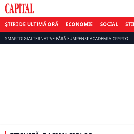
ȘTIRI DE ULTIMĂ ORĂ
ECONOMIE
SOCIAL
STI
SMARTDIGI
ALTERNATIVE FĂRĂ FUM
PENSII
ACADEMIA CRYPTO
ȘTIRI DE UL
ECONOMIE
Dacian Cio