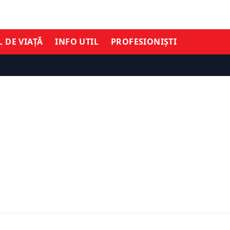
L DE VIAȚĂ
INFO UTIL
PROFESIONIȘTI
ȘTIRI DE ULTIMĂ ORĂ
TIMĂ ORĂ
Dacian Cioloș, candidatu
loș devine consilier
pentru o importantă fun