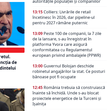
autoritățile populației și companiilor
13:15
Colliers: Livrările de retail
încetinesc în 2026, dar pipeline-ul
pentru 2027 rămâne puternic
13:09
Peste 100 de companii, la 7 zile
de la lansare, s-au înregistrat în
platforma Yvora care asigură
conformitatea cu Regulamentul
european privind ambalajele (PPWR)
retul.
ncția de
13:00
Guvernul Bolojan deschide
edintelui
robinetul angajărilor la stat. Ce posturi
bănoase pot fi ocupate
12:45
România trebuia să construiască
înainte să închidă. Unde s-au blocat
proiectele energetice de la Turceni și
Ișalnița