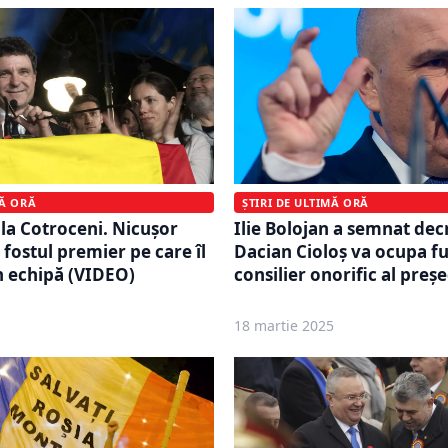
MĂ ORĂ
ȘTIRI DE ULTIMĂ ORĂ
 la Cotroceni. Nicușor
Ilie Bolojan a semnat dec
fostul premier pe care îl
Dacian Cioloș va ocupa fu
n echipă (VIDEO)
consilier onorific al preș
18 martie 2025