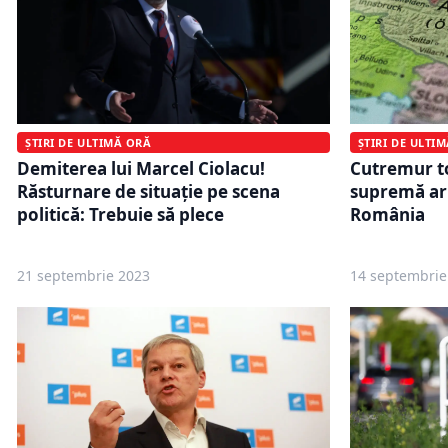
ȘTIRI DE ULTIMĂ ORĂ
ȘTIRI DE ULTI
Demiterea lui Marcel Ciolacu!
Cutremur to
Răsturnare de situație pe scena
supremă ar 
politică: Trebuie să plece
România
21 septembrie 2023
14 septembrie