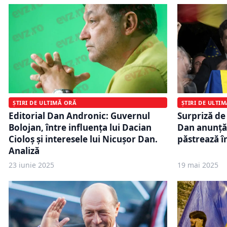
ȘTIRI DE ULTI
ȘTIRI DE ULTIMĂ ORĂ
Surpriză de
Editorial Dan Andronic: Guvernul
Dan anunță 
Bolojan, între influența lui Dacian
păstrează î
Cioloș și interesele lui Nicușor Dan.
Analiză
23 iunie 2025
19 mai 2025