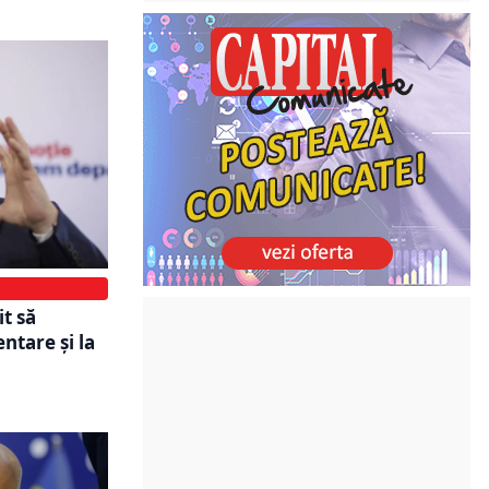
it să
ntare şi la