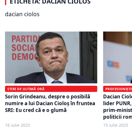
ETICHETĂ: DACIAN CIOLOS
Datele BNR arată o excepție rară în
prezidenți
ultimii zece ani. Un singur premier
Nicușor Da
dacian ciolos
a redus datoria externă a României
Cotroceni
ȘTIRI DE ULTIMĂ ORĂ
PROFESIONIȘTI
Sorin Grindeanu, despre o posibilă
Dacian Ciolo
numire a lui Dacian Cioloș în fruntea
lider PUNR,
SRI: Eu cred că e o glumă
prim-minist
politicii ro
16 iulie 2025
15 iulie 2025