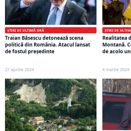
ȘTIRI DE ULTIMĂ ORĂ
ȘTIRI DE ULTI
Traian Băsescu detonează scena
Realitatea d
politică din România. Atacul lansat
Montană. Ci
de fostul președinte
de acolo un 
27 aprilie 2024
4 martie 2024