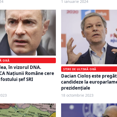
24
1 ianuarie 2024
MĂ ORĂ
dea, în vizorul DNA.
ȘTIRI DE ULTIMĂ ORĂ
RCA Națiunii Române cere
Dacian Cioloș este pregăt
fostului șef SRI
candideze la europarlame
prezidenţiale
2023
18 octombrie 2023