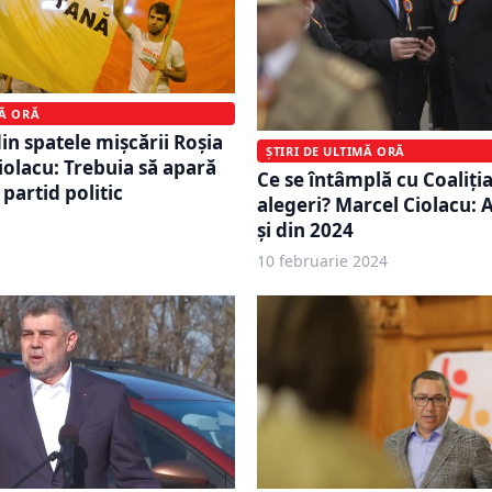
MĂ ORĂ
in spatele mișcării Roșia
ȘTIRI DE ULTIMĂ ORĂ
olacu: Trebuia să apară
Ce se întâmplă cu Coaliți
partid politic
alegeri? Marcel Ciolacu: A
şi din 2024
10 februarie 2024