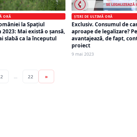
MĂ ORĂ
ȘTIRI DE ULTIMĂ ORĂ
mâniei la Spațiul
Exclusiv. Consumul de ca
 2023: Mai există o şansă,
aproape de legalizare? Pe
i slabă ca la începutul
avantajează, de fapt, con
proiect
9 mai 2023
2
…
22
»