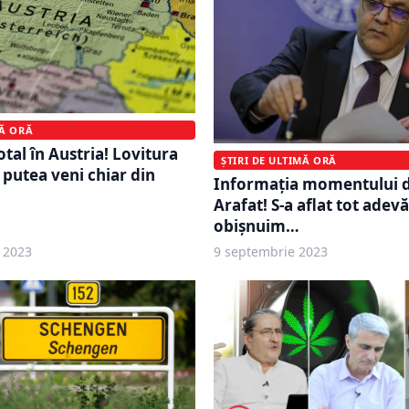
MĂ ORĂ
tal în Austria! Lovitura
ȘTIRI DE ULTIMĂ ORĂ
putea veni chiar din
Informaţia momentului 
Arafat! S-a aflat tot adevă
obişnuim…
 2023
9 septembrie 2023