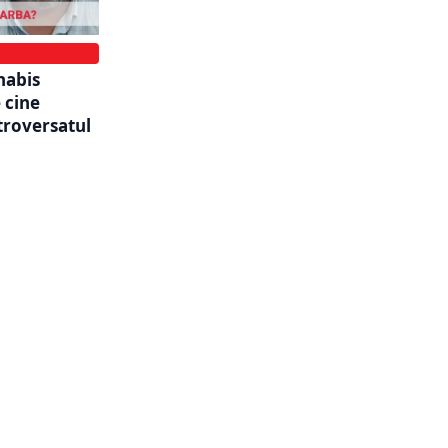
nabis
 cine
troversatul