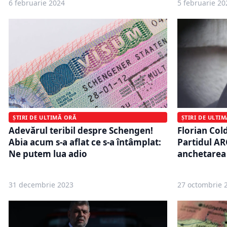
6 februarie 2024
5 februarie 20
ȘTIRI DE ULTI
ȘTIRI DE ULTIMĂ ORĂ
Florian Col
Adevărul teribil despre Schengen!
Partidul A
Abia acum s-a aflat ce s-a întâmplat:
anchetarea 
Ne putem lua adio
31 decembrie 2023
27 octombrie 