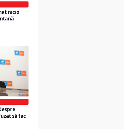
at nicio
ontană
 despre
uzat să fac