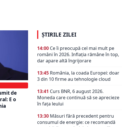
an l-a
clasa politică. Timpul nu mai curge
aţia de a
în favoarea lor: Riscăm încrederea
în democrație
ȘTIRILE ZILEI
14:00
Ce îi preocupă cel mai mult pe
români în 2026. Inflația rămâne în top,
dar apare altă îngrijorare
13:45
România, la coada Europei: doar
3 din 10 firme au tehnologie cloud
13:41
Curs BNR, 6 august 2026.
umit de
Moneda care continuă să se aprecieze
al: E o
în fața leului
nia
13:30
Măsuri fără precedent pentru
consumul de energie: ce recomandă