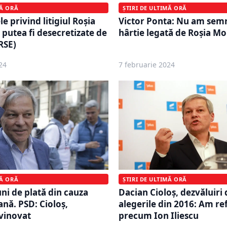
ȘTIRI DE ULTIMĂ ORĂ
MĂ ORĂ
Victor Ponta: Nu am semn
 privind litigiul Roșia
hârtie legată de Roșia M
putea fi desecretizate de
RSE)
24
7 februarie 2024
MĂ ORĂ
ȘTIRI DE ULTIMĂ ORĂ
ni de plată din cauza
Dacian Cioloș, dezvăluiri
nă. PSD: Cioloș,
alegerile din 2016: Am ref
 vinovat
precum Ion Iliescu