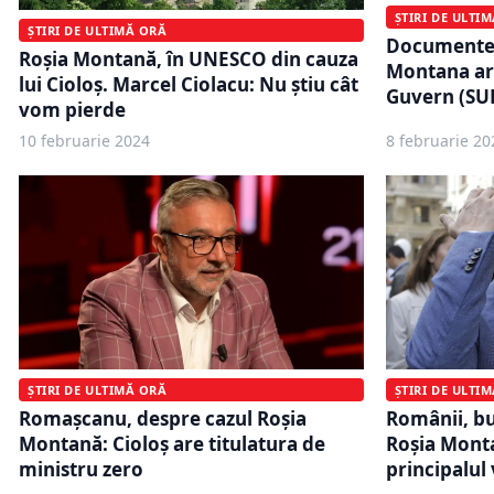
ȘTIRI DE ULTI
ȘTIRI DE ULTIMĂ ORĂ
Documentele
Roşia Montană, în UNESCO din cauza
Montana ar 
lui Cioloș. Marcel Ciolacu: Nu ştiu cât
Guvern (SU
vom pierde
10 februarie 2024
8 februarie 20
ȘTIRI DE ULTIMĂ ORĂ
ȘTIRI DE ULTI
Romașcanu, despre cazul Roșia
Românii, bu
Montană: Cioloș are titulatura de
Roșia Monta
ministru zero
principalul