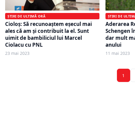
ȘTIRI DE ULTI
ȘTIRI DE ULTIMĂ ORĂ
Aderarea Ro
Cioloș: Să recunoaştem eşecul mai
Schengen în
ales că am şi contribuit la el. Sunt
dar mult ma
uimit de bambiliciul lui Marcel
anului
Ciolacu cu PNL
23 mai 2023
11 mai 2023
1