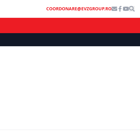
COORDONARE@EVZGROUP.RO
ȘTIRI DE ULTIMĂ ORĂ
l României
cție
Dacian Cioloș, avertisment pentru