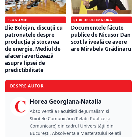
ECONOMIE
ȘTIRI DE ULTIMĂ ORĂ
Ilie Bolojan, discuții cu
Documentele făcute
patronatele despre
publice de Nicușor Dan
producția și stocarea
scot la iveală ce avere
de energie. Mediul de
are Mirabela Grădinaru
afaceri avertizează
asupra lipsei de
predictibilitate
DESPRE AUTOR
C
Horea Georgiana-Natalia
Absolventă a Facultății de Jurnalism și
Științele Comunicării (Relații Publice și
Comunicare) din cadrul Universității din
București. Absolventă a Masteratului Relații