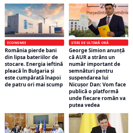
ECONOMIE
ȘTIRI DE ULTIMĂ ORĂ
România pierde bani
George Simion anunță
din lipsa bateriilor de
că AUR a strâns un
stocare. Energia ieftină
număr important de
pleacă în Bulgaria și
semnături pentru
este cumpărată înapoi
suspendarea lui
de patru ori mai scump
Nicușor Dan: Vom face
publică o platformă
unde fiecare român va
putea vedea