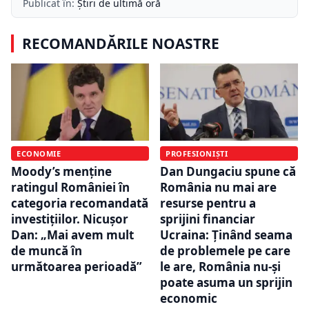
Publicat în:
Știri de ultimă oră
RECOMANDĂRILE NOASTRE
ECONOMIE
PROFESIONIȘTI
Moody’s menține
Dan Dungaciu spune că
ratingul României în
România nu mai are
categoria recomandată
resurse pentru a
investițiilor. Nicușor
sprijini financiar
Dan: „Mai avem mult
Ucraina: Ținând seama
de muncă în
de problemele pe care
următoarea perioadă”
le are, România nu-și
poate asuma un sprijin
economic