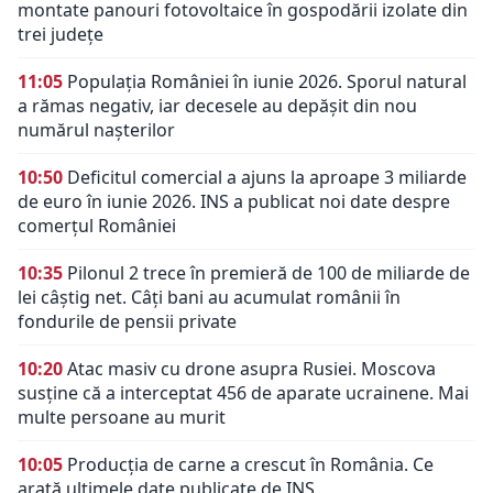
montate panouri fotovoltaice în gospodării izolate din
trei județe
11:05
Populația României în iunie 2026. Sporul natural
a rămas negativ, iar decesele au depășit din nou
numărul nașterilor
10:50
Deficitul comercial a ajuns la aproape 3 miliarde
de euro în iunie 2026. INS a publicat noi date despre
comerțul României
10:35
Pilonul 2 trece în premieră de 100 de miliarde de
lei câștig net. Câți bani au acumulat românii în
fondurile de pensii private
10:20
Atac masiv cu drone asupra Rusiei. Moscova
susține că a interceptat 456 de aparate ucrainene. Mai
multe persoane au murit
10:05
Producția de carne a crescut în România. Ce
arată ultimele date publicate de INS