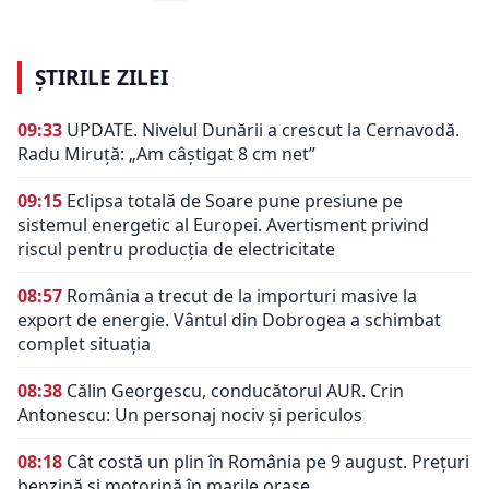
ȘTIRILE ZILEI
09:33
UPDATE. Nivelul Dunării a crescut la Cernavodă.
Radu Miruță: „Am câștigat 8 cm net”
09:15
Eclipsa totală de Soare pune presiune pe
sistemul energetic al Europei. Avertisment privind
riscul pentru producția de electricitate
08:57
România a trecut de la importuri masive la
export de energie. Vântul din Dobrogea a schimbat
complet situația
08:38
Călin Georgescu, conducătorul AUR. Crin
Antonescu: Un personaj nociv şi periculos
08:18
Cât costă un plin în România pe 9 august. Prețuri
benzină și motorină în marile orașe