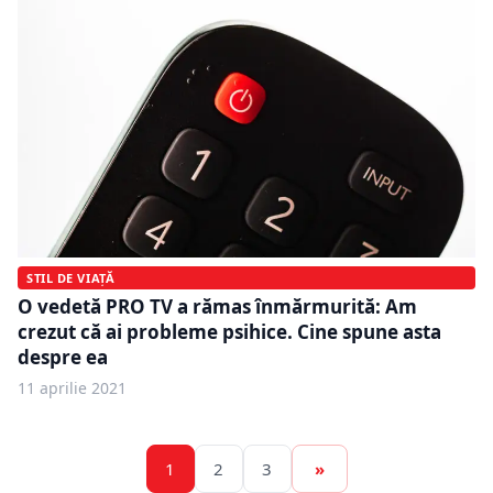
STIL DE VIAȚĂ
O vedetă PRO TV a rămas înmărmurită: Am
crezut că ai probleme psihice. Cine spune asta
despre ea
11 aprilie 2021
1
2
3
»