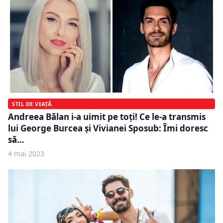
STIL DE VIAȚĂ
Andreea Bălan i-a uimit pe toţi! Ce le-a transmis
lui George Burcea şi Vivianei Sposub: Îmi doresc
să…
4 mai 2023