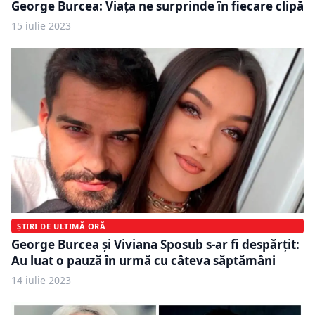
George Burcea: Viața ne surprinde în fiecare clipă
15 iulie 2023
ȘTIRI DE ULTIMĂ ORĂ
George Burcea și Viviana Sposub s-ar fi despărțit:
Au luat o pauză în urmă cu câteva săptămâni
14 iulie 2023