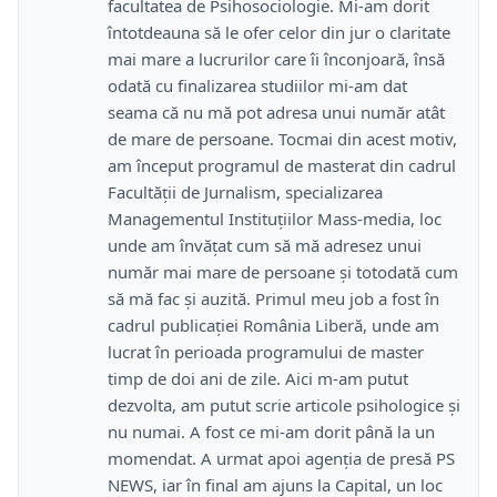
facultatea de Psihosociologie. Mi-am dorit
întotdeauna să le ofer celor din jur o claritate
mai mare a lucrurilor care îi înconjoară, însă
odată cu finalizarea studiilor mi-am dat
seama că nu mă pot adresa unui număr atât
de mare de persoane. Tocmai din acest motiv,
am început programul de masterat din cadrul
Facultății de Jurnalism, specializarea
Managementul Instituțiilor Mass-media, loc
unde am învățat cum să mă adresez unui
număr mai mare de persoane și totodată cum
să mă fac și auzită. Primul meu job a fost în
cadrul publicației România Liberă, unde am
lucrat în perioada programului de master
timp de doi ani de zile. Aici m-am putut
dezvolta, am putut scrie articole psihologice și
nu numai. A fost ce mi-am dorit până la un
momendat. A urmat apoi agenția de presă PS
NEWS, iar în final am ajuns la Capital, un loc