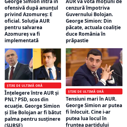
George Simion intră în
AUR va vota moțiuni de
ofensivă după anunțul
cenzură împotriva
privind Azomureș: E
Guvernului Bolojan.
oficial. Soluția AUR
George Simion: Din
pentru salvarea
păcate, actuala coaliție
Azomureș va fi
duce România în
implementată
prăpastie
ȘTIRI DE ULTIMĂ ORĂ
ȘTIRI DE ULTIMĂ ORĂ
Înțelegere între AUR și
Tensiuni mari în AUR.
PNL? PSD, scos din
George Simion ar putea
ecuație. George Simion
fi înlocuit. Cine i-ar
și Ilie Bolojan ar fi bătut
putea lua locul în
palma pentru susținere
fruntea partidului
(SURSE)