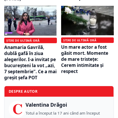
ȘTIRI DE ULTIMĂ ORĂ
ȘTIRI DE ULTIMĂ ORĂ
Un mare actor a fost
Anamaria Gavrilă,
găsit mort. Momente
dublă gafă în ziua
de mare tristețe:
alegerilor. I-a invitat pe
Cerem intimitate și
bucureșteni la vot „azi,
respect
7 septembrie”. Ce a mai
greșit șefa POT
DESPRE AUTOR
C
Valentina Drăgoi
Totul a început la 17 ani când am început