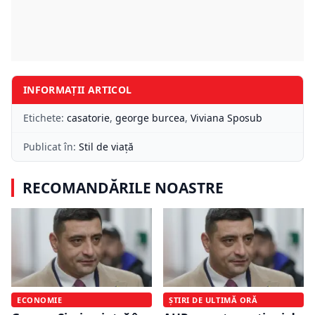
INFORMAȚII ARTICOL
Etichete:
casatorie
,
george burcea
,
Viviana Sposub
Publicat în:
Stil de viață
RECOMANDĂRILE NOASTRE
ECONOMIE
ȘTIRI DE ULTIMĂ ORĂ