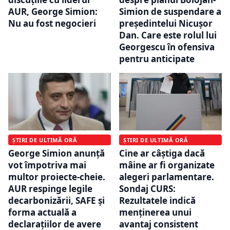
AUR, George Simion:
Simion de suspendare a
Nu au fost negocieri
președintelui Nicușor
Dan. Care este rolul lui
Georgescu în ofensiva
pentru anticipate
ȘTIRI DE ULTIMĂ ORĂ
ȘTIRI DE ULTIMĂ ORĂ
George Simion anunță
Cine ar câștiga dacă
vot împotriva mai
mâine ar fi organizate
multor proiecte-cheie.
alegeri parlamentare.
AUR respinge legile
Sondaj CURS:
decarbonizării, SAFE și
Rezultatele indică
forma actuală a
menținerea unui
declarațiilor de avere
avantaj consistent