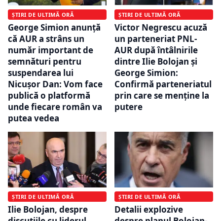
ȘTIRI DE ULTIMĂ ORĂ
ȘTIRI DE ULTIMĂ ORĂ
George Simion anunță
Victor Negrescu acuză
că AUR a strâns un
un parteneriat PNL-
număr important de
AUR după întâlnirile
semnături pentru
dintre Ilie Bolojan și
suspendarea lui
George Simion:
Nicușor Dan: Vom face
Confirmă parteneriatul
publică o platformă
prin care se menține la
unde fiecare român va
putere
putea vedea
ȘTIRI DE ULTIMĂ ORĂ
ȘTIRI DE ULTIMĂ ORĂ
Ilie Bolojan, despre
Detalii explozive
discuțiile cu liderul
despre planul Bolojan-