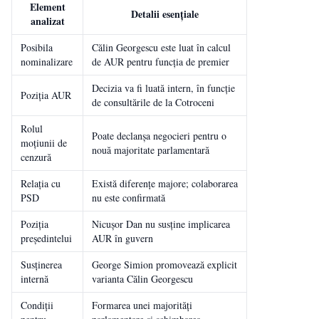
Element
Detalii esențiale
analizat
Posibila
Călin Georgescu este luat în calcul
nominalizare
de AUR pentru funcția de premier
Decizia va fi luată intern, în funcție
Poziția AUR
de consultările de la Cotroceni
Rolul
Poate declanșa negocieri pentru o
moțiunii de
nouă majoritate parlamentară
cenzură
Relația cu
Există diferențe majore; colaborarea
PSD
nu este confirmată
Poziția
Nicușor Dan nu susține implicarea
președintelui
AUR în guvern
Susținerea
George Simion promovează explicit
internă
varianta Călin Georgescu
Condiții
Formarea unei majorități