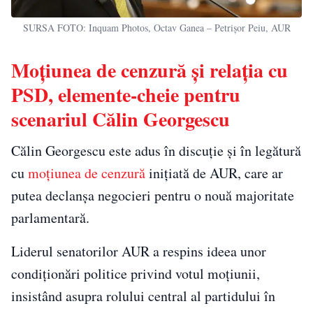
SURSA FOTO: Inquam Photos, Octav Ganea – Petrișor Peiu, AUR
Moțiunea de cenzură și relația cu
PSD, elemente-cheie pentru
scenariul Călin Georgescu
Călin Georgescu este adus în discuție și în legătură
cu
moțiunea de cenzură
inițiată de AUR, care ar
putea declanșa negocieri pentru o nouă majoritate
parlamentară.
Liderul senatorilor AUR a respins ideea unor
condiționări politice privind votul moțiunii,
insistând asupra rolului central al partidului în