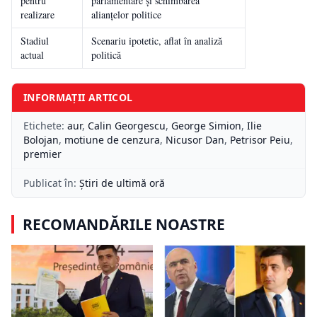
pentru
parlamentare și schimbarea
realizare
alianțelor politice
Stadiul
Scenariu ipotetic, aflat în analiză
actual
politică
INFORMAȚII ARTICOL
Etichete:
aur
,
Calin Georgescu
,
George Simion
,
Ilie
Bolojan
,
motiune de cenzura
,
Nicusor Dan
,
Petrisor Peiu
,
premier
Publicat în:
Știri de ultimă oră
RECOMANDĂRILE NOASTRE