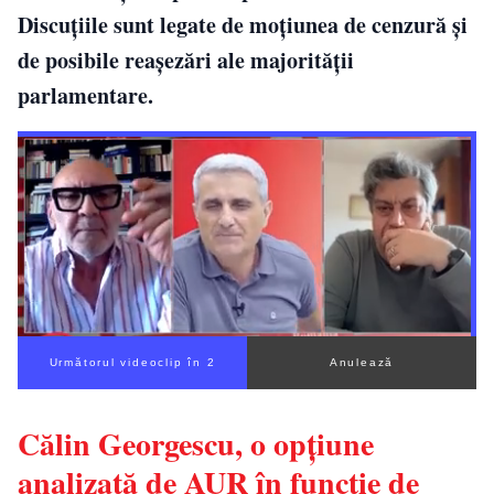
Discuțiile sunt legate de moțiunea de cenzură și
de posibile reașezări ale majorității
parlamentare.
Următorul videoclip în 1
Anulează
Călin Georgescu, o opțiune
analizată de AUR în funcție de