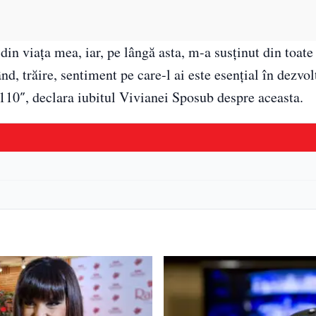
in viața mea, iar, pe lângă asta, m-a susținut din toate
d, trăire, sentiment pe care-l ai este esențial în dezvol
la 110″, declara iubitul Vivianei Sposub despre aceasta.