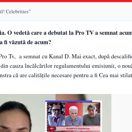
l! Celebrities”
ia. O vedetă care a debutat la Pro TV a semnat acu
ea fi văzută de acum?
Pro Tv, a semnat cu Kanal D. Mai exact, după descalifi
”, din cauza încălcărilor regulamentului emisiunii, o no
stra că are calitățile necesare pentru a fi Cea mai stila