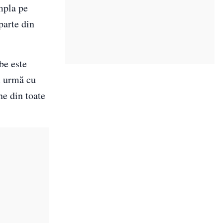
mpla pe
parte din
be este
în urmă cu
ne din toate