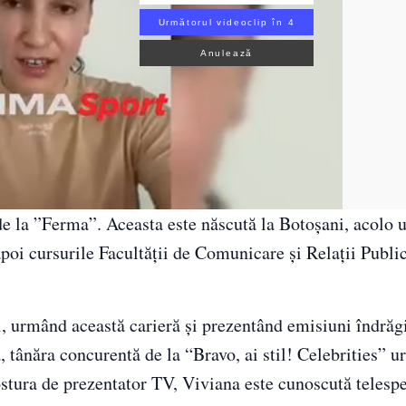
Următorul videoclip în 3
Anulează
e la ”Ferma”. Aceasta este născută la Botoșani, acolo 
poi cursurile Facultății de Comunicare și Relații Publi
i, urmând această carieră și prezentând emisiuni îndrăg
 tânăra concurentă de la “Bravo, ai stil! Celebrities” 
stura de prezentator TV, Viviana este cunoscută telespe