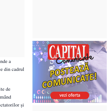
unde a
ce din cadrul
ite de
urmând
ctatorilor și