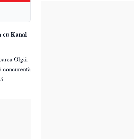
m cu Kanal
carea Olgăi
uă concurentă
tă