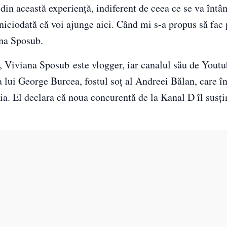
din această experiență, indiferent de ceea ce se va întâ
ciodată că voi ajunge aici. Când mi s-a propus să fac 
ana Sposub.
a, Viviana Sposub este vlogger, iar canalul său de Youtu
ta lui George Burcea, fostul soț al Andreei Bălan, care 
ia. El declara că noua concurentă de la Kanal D îl susți