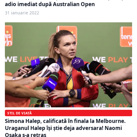
adio imediat după Australian Open
31 ianuarie 2022
STIL DE VIAȚĂ
Simona Halep, calificată în finala la Melbourne.
Uraganul Halep își știe deja adversara! Naomi
Osaka s-a retras