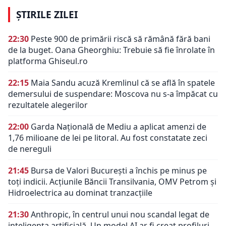
ȘTIRILE ZILEI
22:30
Peste 900 de primării riscă să rămână fără bani
de la buget. Oana Gheorghiu: Trebuie să fie înrolate în
platforma Ghiseul.ro
22:15
Maia Sandu acuză Kremlinul că se află în spatele
demersului de suspendare: Moscova nu s-a împăcat cu
rezultatele alegerilor
22:00
Garda Națională de Mediu a aplicat amenzi de
1,76 milioane de lei pe litoral. Au fost constatate zeci
de nereguli
21:45
Bursa de Valori București a închis pe minus pe
toți indicii. Acțiunile Băncii Transilvania, OMV Petrom și
Hidroelectrica au dominat tranzacțiile
21:30
Anthropic, în centrul unui nou scandal legat de
inteligența artificială. Un model AI ar fi creat profiluri