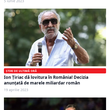
5 iunie 2023
ȘTIRI DE ULTIMĂ ORĂ
Ion Țiriac dă lovitura în România! Decizia
anunțată de marele miliardar român
19 aprilie 2023