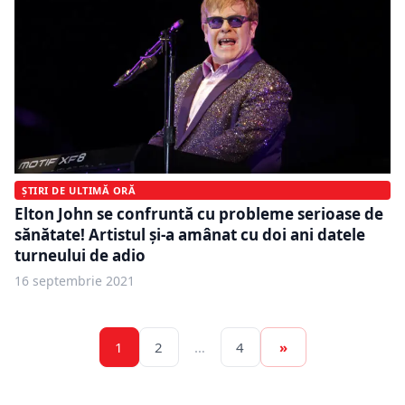
ȘTIRI DE ULTIMĂ ORĂ
Elton John se confruntă cu probleme serioase de
sănătate! Artistul și-a amânat cu doi ani datele
turneului de adio
16 septembrie 2021
1
2
…
4
»