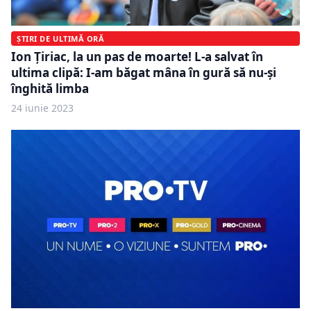
ȘTIRI DE ULTIMĂ ORĂ
Ion Țiriac, la un pas de moarte! L-a salvat în
ultima clipă: I-am băgat mâna în gură să nu-și
înghită limba
24 iunie 2023