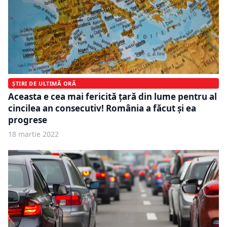
ȘTIRI DE ULTIMĂ ORĂ
Aceasta e cea mai fericită țară din lume pentru al
cincilea an consecutiv! România a făcut și ea
progrese
18 martie 2022