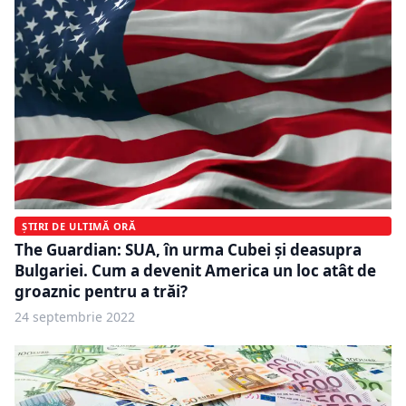
ȘTIRI DE ULTIMĂ ORĂ
The Guardian: SUA, în urma Cubei și deasupra
Bulgariei. Cum a devenit America un loc atât de
groaznic pentru a trăi?
24 septembrie 2022