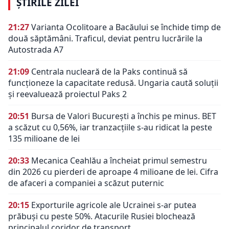
ȘTIRILE ZILEI
21:27
Varianta Ocolitoare a Bacăului se închide timp de
două săptămâni. Traficul, deviat pentru lucrările la
Autostrada A7
21:09
Centrala nucleară de la Paks continuă să
funcționeze la capacitate redusă. Ungaria caută soluții
și reevaluează proiectul Paks 2
20:51
Bursa de Valori București a închis pe minus. BET
a scăzut cu 0,56%, iar tranzacțiile s-au ridicat la peste
135 milioane de lei
20:33
Mecanica Ceahlău a încheiat primul semestru
din 2026 cu pierderi de aproape 4 milioane de lei. Cifra
de afaceri a companiei a scăzut puternic
20:15
Exporturile agricole ale Ucrainei s-ar putea
prăbuși cu peste 50%. Atacurile Rusiei blochează
principalul coridor de transport