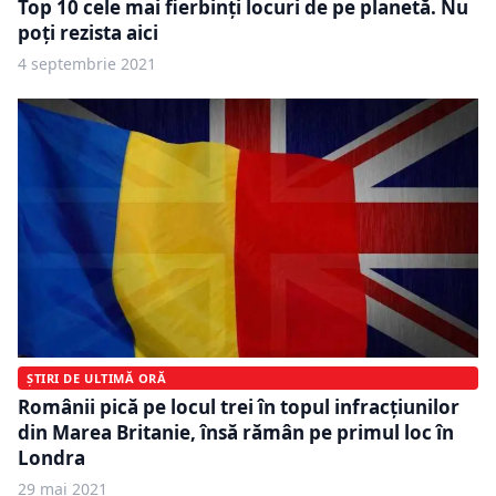
Top 10 cele mai fierbinți locuri de pe planetă. Nu
poți rezista aici
4 septembrie 2021
ȘTIRI DE ULTIMĂ ORĂ
Românii pică pe locul trei în topul infracțiunilor
din Marea Britanie, însă rămân pe primul loc în
Londra
29 mai 2021