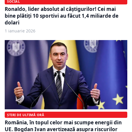
SOCIAL
Ronaldo, lider absolut al câștigurilor! Cei mai
bine plătiți 10 sportivi au făcut 1,4 miliarde de
dolari
1 ianuarie 2026
ȘTIRI DE ULTIMĂ ORĂ
România, în topul celor mai scumpe energii din
UE. Bogdan Ivan avertizează asupra riscurilor