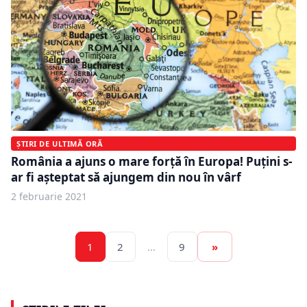
ȘTIRI DE ULTIMĂ ORĂ
România a ajuns o mare forță în Europa! Puțini s-
ar fi așteptat să ajungem din nou în vârf
2 februarie 2021
1
2
…
9
»