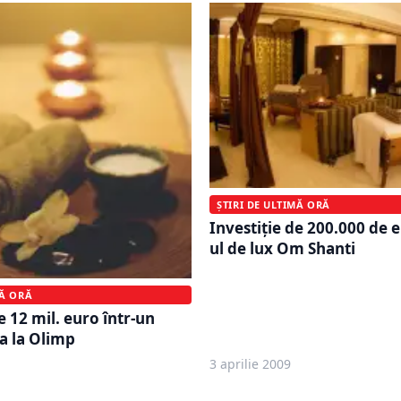
ȘTIRI DE ULTIMĂ ORĂ
Investiţie de 200.000 de e
ul de lux Om Shanti
MĂ ORĂ
e 12 mil. euro într-un
a la Olimp
3 aprilie 2009