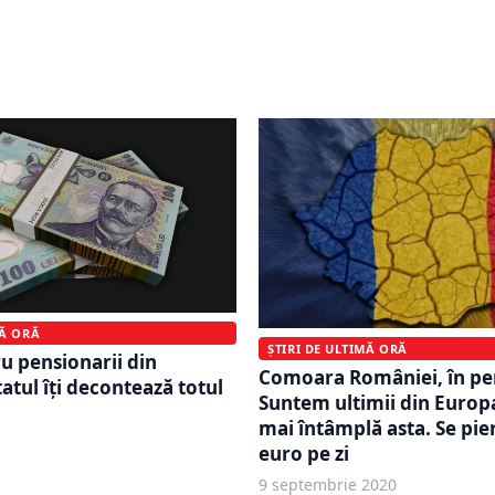
SOCIAL
ne de 40 de ani. Ar fi o
e origine asiatică a unui
O zi la SPA. De ce benefici
bucura turiștii din Sovat
MĂ ORĂ
ȘTIRI DE ULTIMĂ ORĂ
ru pensionarii din
Comoara României, în per
atul îți decontează totul
Suntem ultimii din Europ
mai întâmplă asta. Se pie
euro pe zi
9 septembrie 2020