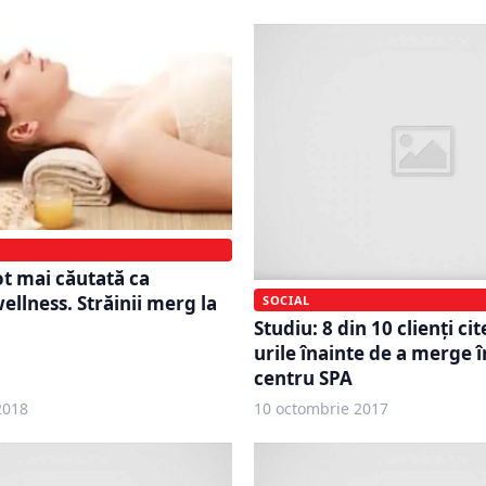
t mai căutată ca
ellness. Străinii merg la
SOCIAL
Studiu: 8 din 10 clienți ci
urile înainte de a merge î
centru SPA
2018
10 octombrie 2017