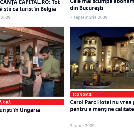
Cele mai scumpe abonam
CANȚĂ CAPITAL.RO: Tot
din Bucureşti
 ştii ca turist în Belgia
 2009
7 septembrie 2009
ECONOMIE
Carol Parc Hotel nu vrea p
MĂ ORĂ
pentru a menţine calitatea
urişti în Ungaria
3 iunie 2009