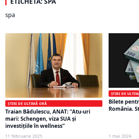
ETICHETĂ: SPA
primele 10 destinații spa la nivel
după mai bi
mondial în 2026. Interesul pentru
angajată d
spa
wellness a crescut cu 24%
salon SPA
ȘTIRI DE ULTI
Bilete pent
ȘTIRI DE ULTIMĂ ORĂ
România. St
Traian Bădulescu, ANAT: ”Atu-uri
mari: Schengen, viza SUA și
investițiile în wellness”
11 februarie 2025
1 mai 2024