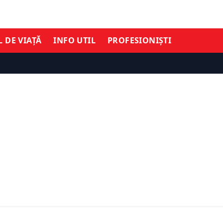
L DE VIAȚĂ
INFO UTIL
PROFESIONIȘTI
TIMĂ ORĂ
ră confirmat în România,