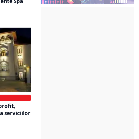
ente Spa
rofit,
 serviciilor