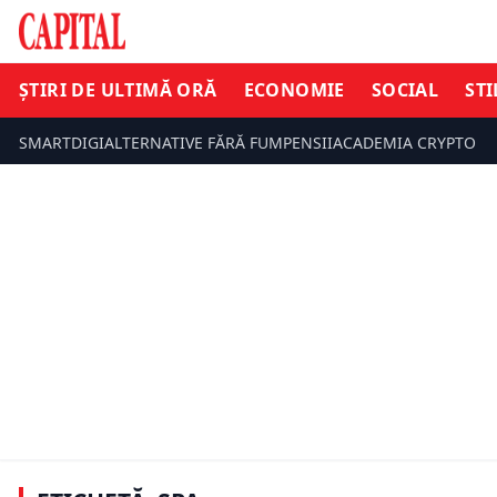
ȘTIRI DE ULTIMĂ ORĂ
ECONOMIE
SOCIAL
STI
SMARTDIGI
ALTERNATIVE FĂRĂ FUM
PENSII
ACADEMIA CRYPTO
ȘTIRI DE ULTIMĂ ORĂ
ȘTIRI DE UL
EXCLUSIV. România, printre
Caz de lep