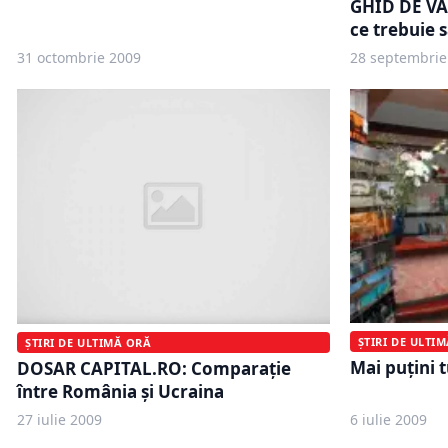
GHID DE VA
ce trebuie să
31 octombrie 2009
28 septembrie
ȘTIRI DE ULTI
ȘTIRI DE ULTIMĂ ORĂ
Mai puţini t
DOSAR CAPITAL.RO: Comparaţie
între România şi Ucraina
27 iulie 2009
6 iulie 2009