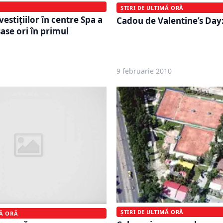
ȘTIRI DE ULTIMĂ ORĂ
estiţiilor în centre Spa a
Cadou de Valentine’s Day:
ase ori în primul
9 februarie 2010
ȘTIRI DE ULTIMĂ ORĂ
MĂ ORĂ