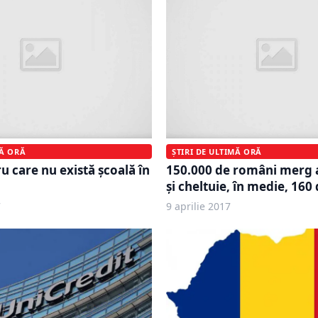
MĂ ORĂ
ȘTIRI DE ULTIMĂ ORĂ
u care nu există școală în
150.000 de români merg a
și cheltuie, în medie, 160 
7
9 aprilie 2017