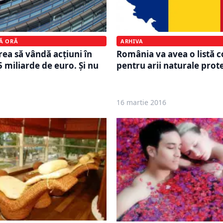
MĂ ORĂ
ARHIVA
rea să vândă acţiuni în
România va avea o listă c
5 miliarde de euro. Şi nu
pentru arii naturale prot
16 martie 2016