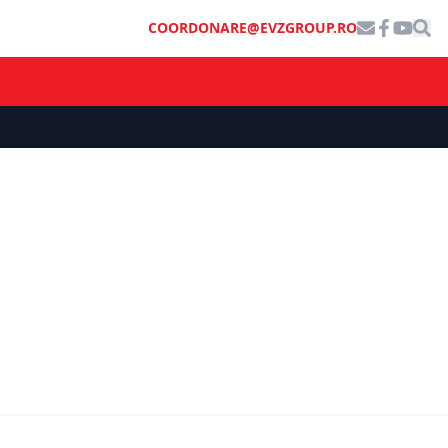
COORDONARE@EVZGROUP.RO
SOCIAL