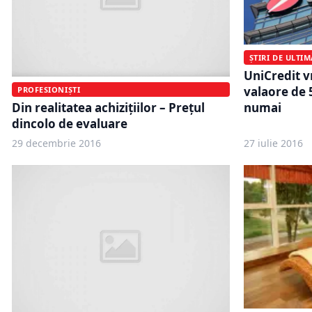
ȘTIRI DE ULTI
UniCredit v
valaore de 
PROFESIONIȘTI
Din realitatea achizițiilor – Prețul
numai
dincolo de evaluare
29 decembrie 2016
27 iulie 2016