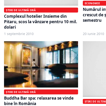
ECONOMIE
Numărul inv
ȘTIRI DE ULTIMĂ ORĂ
crescut de ş
Complexul hotelier Insieme din
semestru
Pitaru, scos la vânzare pentru 10 mil.
dolari
1 septembrie 2010
20 iunie 2010
ȘTIRI DE ULTIMĂ ORĂ
Buddha Bar spa: relaxarea se vinde
ȘTIRI DE ULTI
bine în România