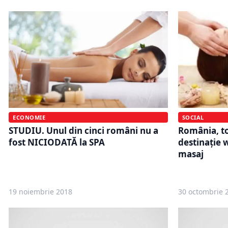
ECONOMIE
SOCIAL
STUDIU. Unul din cinci români nu a
România, to
fost NICIODATĂ la SPA
destinaţie w
masaj
19 noiembrie 2018
30 octombrie 