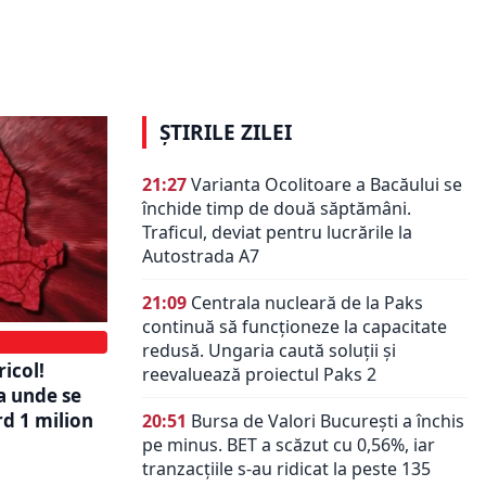
Pulse Therme – noul loc pentru
i se pot
viața socială în Bansko, Razlog și
a
regiune (P)
ȘTIRILE ZILEI
21:27
Varianta Ocolitoare a Bacăului se
închide timp de două săptămâni.
Traficul, deviat pentru lucrările la
Autostrada A7
21:09
Centrala nucleară de la Paks
continuă să funcționeze la capacitate
redusă. Ungaria caută soluții și
icol!
reevaluează proiectul Paks 2
a unde se
rd 1 milion
20:51
Bursa de Valori București a închis
pe minus. BET a scăzut cu 0,56%, iar
tranzacțiile s-au ridicat la peste 135