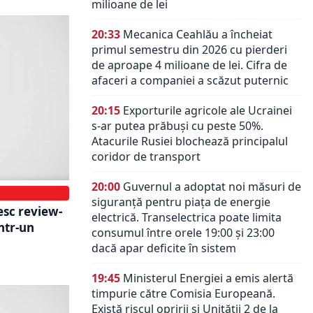
milioane de lei
20:33
Mecanica Ceahlău a încheiat
primul semestru din 2026 cu pierderi
de aproape 4 milioane de lei. Cifra de
afaceri a companiei a scăzut puternic
20:15
Exporturile agricole ale Ucrainei
s-ar putea prăbuși cu peste 50%.
Atacurile Rusiei blochează principalul
coridor de transport
20:00
Guvernul a adoptat noi măsuri de
siguranță pentru piața de energie
tesc review-
electrică. Transelectrica poate limita
ntr-un
consumul între orele 19:00 și 23:00
dacă apar deficite în sistem
19:45
Ministerul Energiei a emis alertă
timpurie către Comisia Europeană.
Există riscul opririi și Unității 2 de la