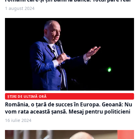
1 august 2024
ȘTIRI DE ULTIMĂ ORĂ
România, o țară de succes în Europa. Geoană: Nu
vom rata această șansă. Mesaj pentru politicieni
16 iulie 2024