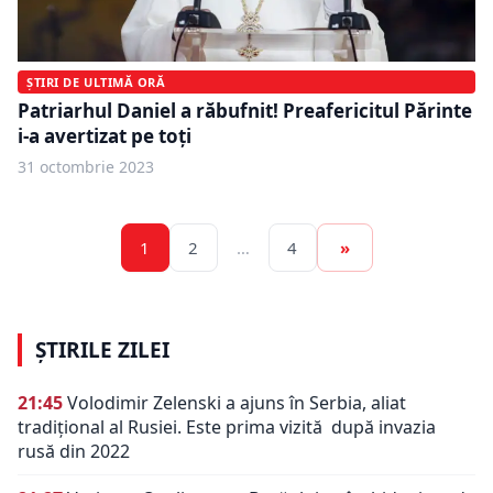
ȘTIRI DE ULTIMĂ ORĂ
Patriarhul Daniel a răbufnit! Preafericitul Părinte
i-a avertizat pe toţi
31 octombrie 2023
1
2
…
4
»
ȘTIRILE ZILEI
21:45
Volodimir Zelenski a ajuns în Serbia, aliat
tradiţional al Rusiei. Este prima vizită după invazia
rusă din 2022