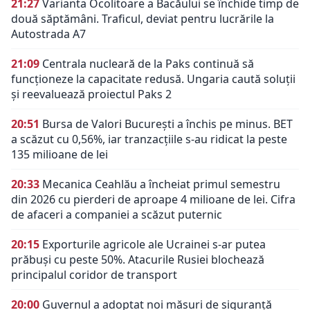
21:27
Varianta Ocolitoare a Bacăului se închide timp de
două săptămâni. Traficul, deviat pentru lucrările la
Autostrada A7
21:09
Centrala nucleară de la Paks continuă să
funcționeze la capacitate redusă. Ungaria caută soluții
și reevaluează proiectul Paks 2
20:51
Bursa de Valori București a închis pe minus. BET
a scăzut cu 0,56%, iar tranzacțiile s-au ridicat la peste
135 milioane de lei
20:33
Mecanica Ceahlău a încheiat primul semestru
din 2026 cu pierderi de aproape 4 milioane de lei. Cifra
de afaceri a companiei a scăzut puternic
20:15
Exporturile agricole ale Ucrainei s-ar putea
prăbuși cu peste 50%. Atacurile Rusiei blochează
principalul coridor de transport
20:00
Guvernul a adoptat noi măsuri de siguranță