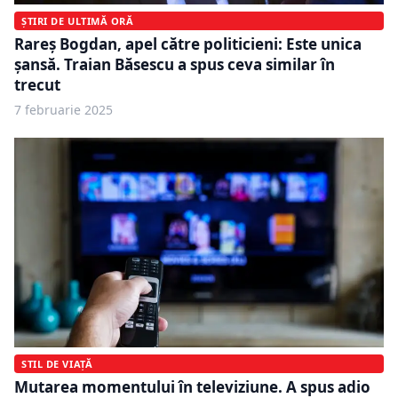
ȘTIRI DE ULTIMĂ ORĂ
Rareș Bogdan, apel către politicieni: Este unica
șansă. Traian Băsescu a spus ceva similar în
trecut
7 februarie 2025
STIL DE VIAȚĂ
Mutarea momentului în televiziune. A spus adio