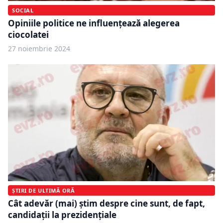
SOCIAL
Opiniile politice ne influențează alegerea
ciocolatei
27 noiembrie 2024
ȘTIRI DE ULTIMĂ ORĂ
Cât adevăr (mai) știm despre cine sunt, de fapt,
candidații la prezidențiale