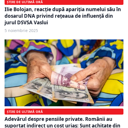
ȘTIRI DE ULTIMĂ ORĂ
Ilie Bolojan, reacție după apariția numelui său în
dosarul DNA privind rețeaua de influență din
jurul DSVSA Vaslui
5 noiembrie 2025
ȘTIRI DE ULTIMĂ ORĂ
Adevărul despre pensiile private. Românii au
suportat indirect un cost uriaș: Sunt achitate din