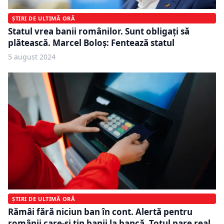
ȘTIRI DE ULTIMĂ ORĂ
Statul vrea banii românilor. Sunt obligați să
plătească. Marcel Boloș: Fentează statul
5 august 2024
ȘTIRI DE ULTIMĂ ORĂ
Rămâi fără niciun ban în cont. Alertă pentru
românii care-și țin banii la bancă. Totul pare real