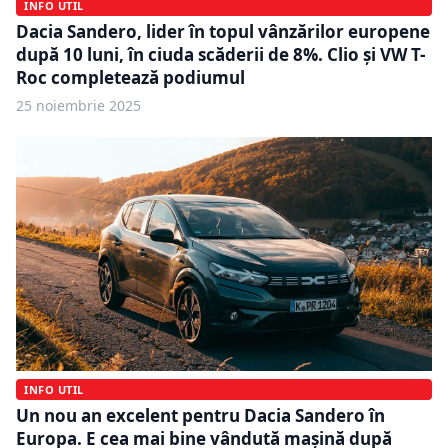
INFO UTIL
Dacia Sandero, lider în topul vânzărilor europene
după 10 luni, în ciuda scăderii de 8%. Clio și VW T-
Roc completează podiumul
25 noiembrie 2025
INFO UTIL
Un nou an excelent pentru Dacia Sandero în
Europa. E cea mai bine vândută mașină după