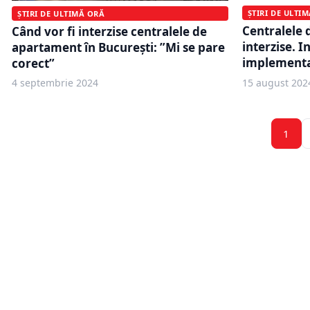
ȘTIRI DE ULTI
ȘTIRI DE ULTIMĂ ORĂ
Centralele 
Când vor fi interzise centralele de
interzise. In
apartament în București: ”Mi se pare
implementa
corect”
4 septembrie 2024
15 august 202
1