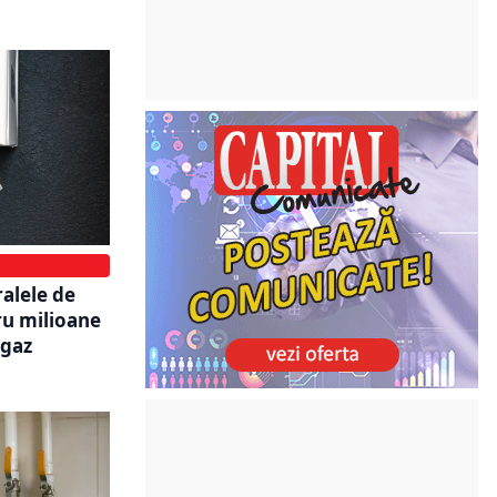
ralele de
u milioane
 gaz