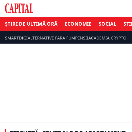
ȘTIRI DE ULTIMĂ ORĂ
ECONOMIE
SOCIAL
STI
SMARTDIGI
ALTERNATIVE FĂRĂ FUM
PENSII
ACADEMIA CRYPTO
ȘTIRI DE ULTIMĂ ORĂ
ȘTIRI DE UL
România va cumpăra gazele din
Neptun Deep. PSD: Parlamentul a
Lovitură p