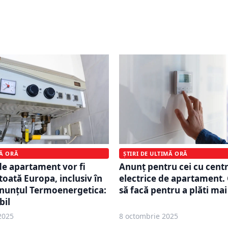
. Nicușor Dan a atacat
centralele de apartament
e la CCR: Încalcă norme
Garda de Mediu: Decizia e
european
nivelul primăriilor
MĂ ORĂ
ȘTIRI DE ULTIMĂ ORĂ
de apartament vor fi
Anunț pentru cei cu cent
 toată Europa, inclusiv în
electrice de apartament. 
nunțul Termoenergetica:
să facă pentru a plăti mai
bil
2025
8 octombrie 2025