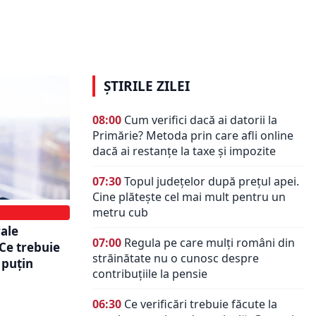
. Șef
centrale termice. Lege modificată
ste la
în România. Sprijin pentru încă 2
ani
ȘTIRILE ZILEI
08:00
Cum verifici dacă ai datorii la
Primărie? Metoda prin care afli online
dacă ai restanțe la taxe și impozite
07:30
Topul județelor după prețul apei.
Cine plătește cel mai mult pentru un
metru cub
rale
07:00
Regula pe care mulți români din
Ce trebuie
străinătate nu o cunosc despre
 puțin
contribuțiile la pensie
06:30
Ce verificări trebuie făcute la