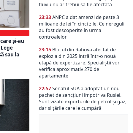
fluviu nu ar trebui să fie afectată
23:33
ANPC a dat amenzi de peste 3
milioane de lei în cinci zile. Ce nereguli
au fost descoperite în urma
controalelor
care și-au
 Lege
23:15
Blocul din Rahova afectat de
să sau la
explozia din 2025 intră într-o nouă
etapă de expertizare. Specialiștii vor
verifica aproximativ 270 de
apartamente
22:57
Senatul SUA a adoptat un nou
pachet de sancțiuni împotriva Rusiei.
Sunt vizate exporturile de petrol și gaz,
dar și țările care le cumpără