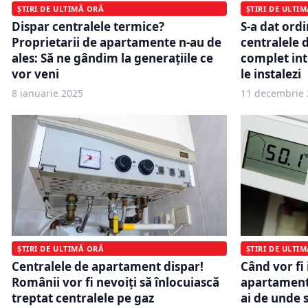
ȘTIRI DE ULTIMĂ ORĂ
ȘTIRI DE ULTI
Dispar centralele termice?
S-a dat ordi
Proprietarii de apartamente n-au de
centralele 
ales: Să ne gândim la generațiile ce
complet int
vor veni
le instalezi
8 ianuarie 2025
11 decembrie 
ȘTIRI DE ULTI
ȘTIRI DE ULTIMĂ ORĂ
Când vor fi 
Centralele de apartament dispar!
apartament
Românii vor fi nevoiți să înlocuiască
ai de unde 
treptat centralele pe gaz