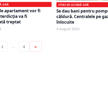
MĂ ORĂ
ȘTIRI DE ULTIMĂ ORĂ
de apartament vor fi
Se dau bani pentru pomp
terdicția va fi
căldură. Centralele pe gaz
tă treptat
înlocuite
4
4 august 2024
2
…
4
»