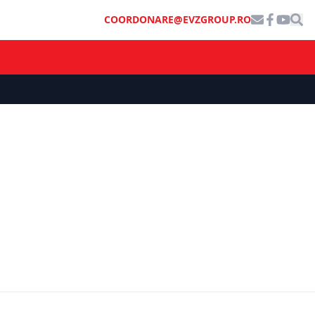
COORDONARE@EVZGROUP.RO
SOCIAL
 interzic
Bani de la stat pentru instalarea de