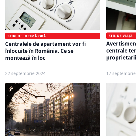
STIL DE VIAȚĂ
ȘTIRI DE ULTIMĂ ORĂ
Avertisment
Centralele de apartament vor fi
centrale te
înlocuite în România. Ce se
proprietari
montează în loc
22 septembrie 2024
17 septembrie