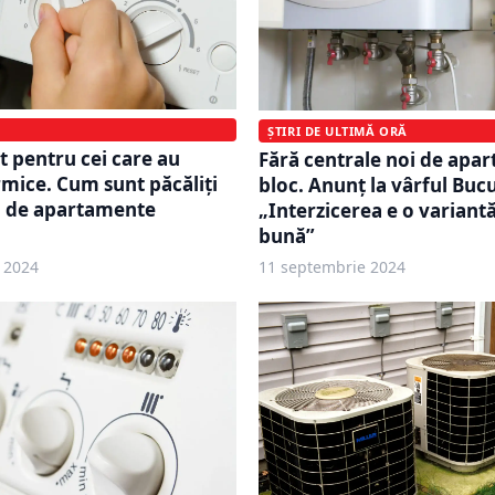
ȘTIRI DE ULTIMĂ ORĂ
 pentru cei care au
Fără centrale noi de apa
rmice. Cum sunt păcăliți
bloc. Anunț la vârful Bucu
i de apartamente
„Interzicerea e o variant
bună”
 2024
11 septembrie 2024