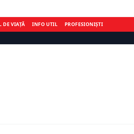
L DE VIAȚĂ
INFO UTIL
PROFESIONIȘTI
TIMĂ ORĂ
ȘTIRI DE ULTIMĂ ORĂ
entru centralele de
Orașele din România care