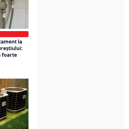
rtament la
reștiului:
ă foarte