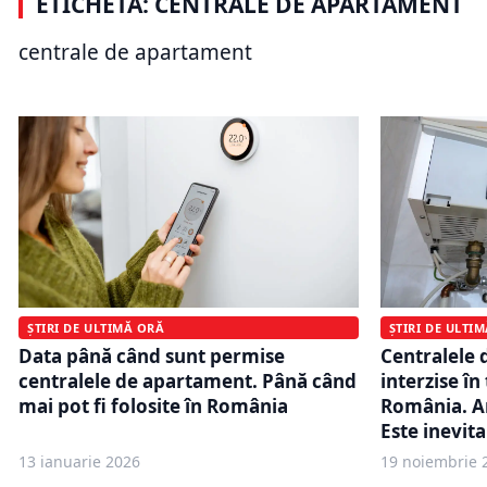
ETICHETĂ: CENTRALE DE APARTAMENT
eliminat obligația înlocuirii sobelor
apartament
și a menținut centralele de
subvențiil
centrale de apartament
apartament
de drept 
ȘTIRI DE ULTIMĂ ORĂ
ȘTIRI DE ULTI
Data până când sunt permise
Centralele 
centralele de apartament. Până când
interzise în
mai pot fi folosite în România
România. A
Este inevita
13 ianuarie 2026
19 noiembrie 