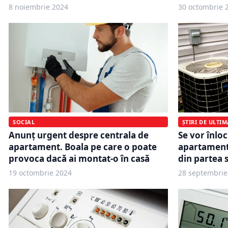
8 noiembrie 2024
30 octombrie 
SOCIAL
ȘTIRI DE ULTI
Anunț urgent despre centrala de
Se vor înloc
apartament. Boala pe care o poate
apartament.
provoca dacă ai montat-o în casă
din partea s
19 octombrie 2024
28 septembrie