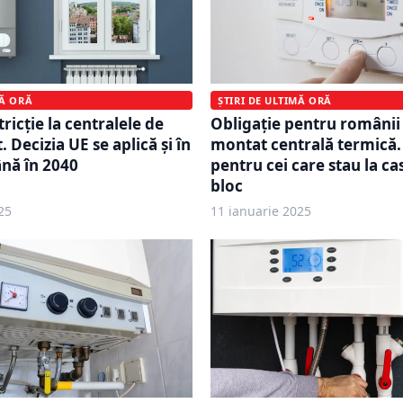
MĂ ORĂ
ȘTIRI DE ULTIMĂ ORĂ
ricție la centralele de
Obligație pentru românii 
Decizia UE se aplică și în
montat centrală termică.
nă în 2040
pentru cei care stau la ca
bloc
25
11 ianuarie 2025