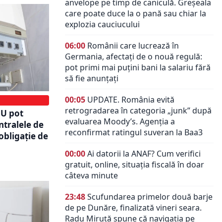
anvelope pe timp de caniculă. Greșeala
care poate duce la o pană sau chiar la
explozia cauciucului
06:00
Românii care lucrează în
Germania, afectați de o nouă regulă:
pot primi mai puțini bani la salariu fără
să fie anunțați
00:05
UPDATE. România evită
retrogradarea în categoria „junk” după
NU pot
evaluarea Moody’s. Agenția a
ntralele de
reconfirmat ratingul suveran la Baa3
bligație de
00:00
Ai datorii la ANAF? Cum verifici
gratuit, online, situația fiscală în doar
câteva minute
23:48
Scufundarea primelor două barje
de pe Dunăre, finalizată vineri seara.
Radu Miruță spune că navigația pe