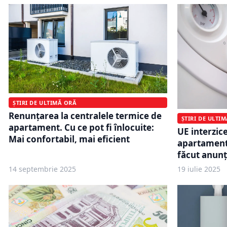
ȘTIRI DE ULTIMĂ ORĂ
Renunțarea la centralele termice de
ȘTIRI DE ULTI
apartament. Cu ce pot fi înlocuite:
UE interzic
Mai confortabil, mai eficient
apartament?
făcut anunț
14 septembrie 2025
19 iulie 2025