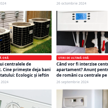
2024
26 octombrie 2024
MĂ ORĂ
ȘTIRI DE ULTIMĂ ORĂ
ui centralele de
Când vor fi interzise cent
 Cine primește deja bani
apartament? Anunț pentr
tatului: Ecologic și ieftin
de români cu centrale pe
 2024
26 septembrie 2024