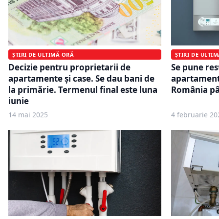
ȘTIRI DE ULTI
ȘTIRI DE ULTIMĂ ORĂ
Se pune rest
Decizie pentru proprietarii de
apartament. 
apartamente și case. Se dau bani de
România pâ
la primărie. Termenul final este luna
iunie
14 mai 2025
4 februarie 20