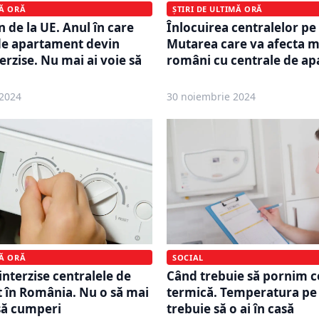
MĂ ORĂ
ȘTIRI DE ULTIMĂ ORĂ
n de la UE. Anul în care
Înlocuirea centralelor pe
de apartament devin
Mutarea care va afecta m
erzise. Nu mai ai voie să
români cu centrale de a
2024
30 noiembrie 2024
MĂ ORĂ
SOCIAL
interzise centralele de
Când trebuie să pornim c
 în România. Nu o să mai
termică. Temperatura pe
să cumperi
trebuie să o ai în casă