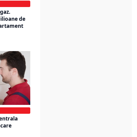
 gaz.
ilioane de
partament
entrala
 care