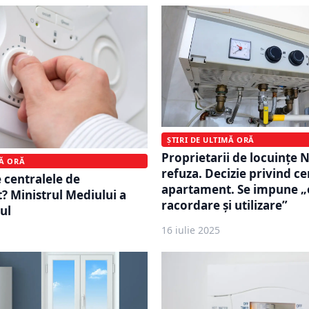
ȘTIRI DE ULTIMĂ ORĂ
Proprietarii de locuințe 
MĂ ORĂ
refuza. Decizie privind ce
e centralele de
apartament. Se impune „o
 Ministrul Mediului a
racordare și utilizare”
ul
16 iulie 2025