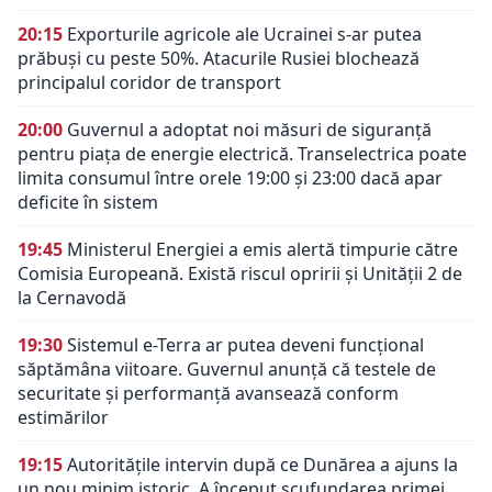
20:15
Exporturile agricole ale Ucrainei s-ar putea
prăbuși cu peste 50%. Atacurile Rusiei blochează
principalul coridor de transport
20:00
Guvernul a adoptat noi măsuri de siguranță
pentru piața de energie electrică. Transelectrica poate
limita consumul între orele 19:00 și 23:00 dacă apar
deficite în sistem
19:45
Ministerul Energiei a emis alertă timpurie către
Comisia Europeană. Există riscul opririi și Unității 2 de
la Cernavodă
19:30
Sistemul e-Terra ar putea deveni funcțional
săptămâna viitoare. Guvernul anunță că testele de
securitate și performanță avansează conform
estimărilor
19:15
Autoritățile intervin după ce Dunărea a ajuns la
un nou minim istoric. A început scufundarea primei