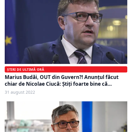
ȘTIRI DE ULTIMĂ ORĂ
Marius Budăi, OUT din Guvern?! Anunțul făcut
chiar de Nicolae Ciucă: Știți foarte bine că…
31 august 2022