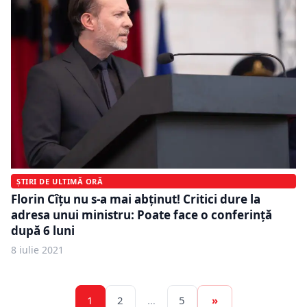
ȘTIRI DE ULTIMĂ ORĂ
Florin Cîțu nu s-a mai abţinut! Critici dure la
adresa unui ministru: Poate face o conferință
după 6 luni
8 iulie 2021
1
2
…
5
»