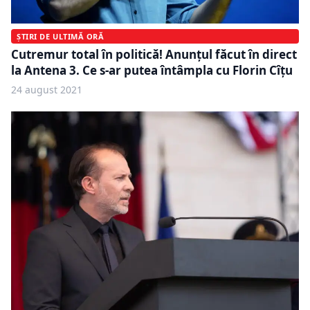
ȘTIRI DE ULTIMĂ ORĂ
Cutremur total în politică! Anunțul făcut în direct
la Antena 3. Ce s-ar putea întâmpla cu Florin Cîțu
24 august 2021