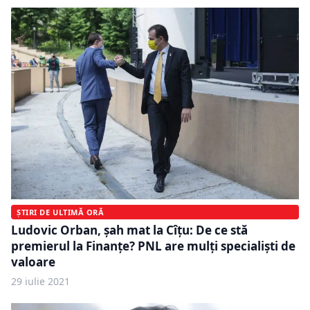
ȘTIRI DE ULTIMĂ ORĂ
Ludovic Orban, şah mat la Cîţu: De ce stă
premierul la Finanţe? PNL are mulţi specialişti de
valoare
29 iulie 2021