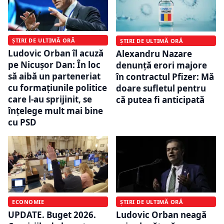
ȘTIRI DE ULTIMĂ ORĂ
ȘTIRI DE ULTIMĂ ORĂ
Ludovic Orban îl acuză
Alexandru Nazare
pe Nicușor Dan: În loc
denunță erori majore
să aibă un parteneriat
în contractul Pfizer: Mă
cu formaţiunile politice
doare sufletul pentru
care l-au sprijinit, se
că putea fi anticipată
înţelege mult mai bine
cu PSD
ECONOMIE
ȘTIRI DE ULTIMĂ ORĂ
UPDATE. Buget 2026.
Ludovic Orban neagă