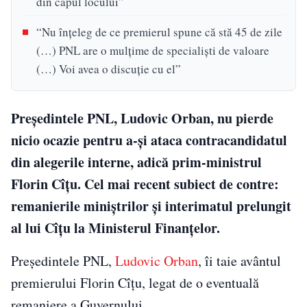
din capul locului”
“Nu înţeleg de ce premierul spune că stă 45 de zile
(…) PNL are o mulţime de specialişti de valoare
(…) Voi avea o discuţie cu el”
Preşedintele PNL, Ludovic Orban, nu pierde
nicio ocazie pentru a-şi ataca contracandidatul
din alegerile interne, adică prim-ministrul
Florin Cîţu. Cel mai recent subiect de contre:
remanierile miniştrilor şi interimatul prelungit
al lui Cîţu la Ministerul Finanţelor.
Preşedintele PNL,
Ludovic Orban
, îi taie avântul
premierului Florin Cîţu, legat de o eventuală
remaniere a Guvernului.