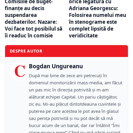
Comisiile de buget-
orice legătură cu
finanţe au decis
Adriana Georgescu:
suspendarea
Folosirea numelui meu
dezbaterilor. Nazare:
în stenograme este
Voi face tot posibilul să
complet lipsită de
îi readuc în comisie
veridicitate
DESPRE AUTOR
C
Bogdan Ungureanu
După mai bine de zece ani petrecuţi în
domeniul monitorizării mass-media, am făcut
un pas mic în direcţia potrivită şi m-am
alăturat echipei Capital. Un pariu câştigător,
zic eu. Mi-au plăcut dintotdeauna cuvintele şi
puterea pe care acestea le pot avea în glasul
sau peniţa potrivită şi nu pot decât să mă
bucur acum de un banal, dar rar întâlnit “Îmi
place munca mea!” Când nu mă găsiţi scriind