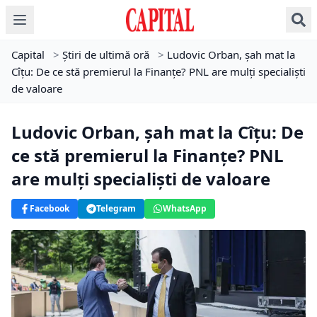
Capital
>
Știri de ultimă oră
>
Ludovic Orban, şah mat la
Cîţu: De ce stă premierul la Finanţe? PNL are mulţi specialişti
de valoare
Ludovic Orban, şah mat la Cîţu: De
ce stă premierul la Finanţe? PNL
are mulţi specialişti de valoare
Facebook
Telegram
WhatsApp