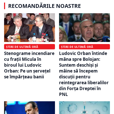
RECOMANDĂRILE NOASTRE
ȘTIRI DE ULTIMĂ ORĂ
ȘTIRI DE ULTIMĂ ORĂ
Stenograme incendiare
Ludovic Orban întinde
cu frații Micula în
mâna spre Bolojan:
biroul lui Ludovic
Suntem deschişi şi
Orban: Pe un șervețel
mâine să începem
se împărțeau banii
discuţii pentru
reintegrarea liberalilor
din Forţa Dreptei în
PNL