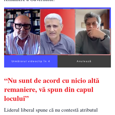
Următorul videoclip în 3
Anulează
“Nu sunt de acord cu nicio altă
remaniere, vă spun din capul
locului”
Liderul liberal spune că nu contestă atributul