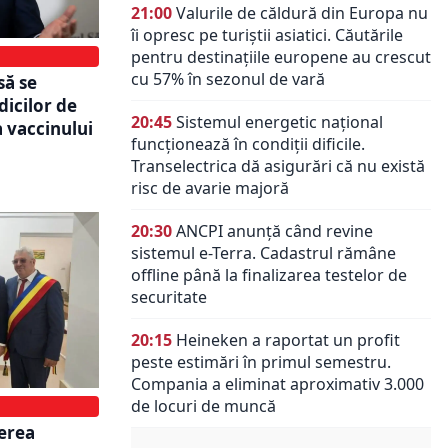
21:00
Valurile de căldură din Europa nu
îi opresc pe turiștii asiatici. Căutările
pentru destinațiile europene au crescut
cu 57% în sezonul de vară
să se
dicilor de
20:45
Sistemul energetic național
a vaccinului
funcționează în condiții dificile.
Transelectrica dă asigurări că nu există
risc de avarie majoră
20:30
ANCPI anunță când revine
sistemul e-Terra. Cadastrul rămâne
offline până la finalizarea testelor de
securitate
20:15
Heineken a raportat un profit
peste estimări în primul semestru.
Compania a eliminat aproximativ 3.000
de locuri de muncă
nerea