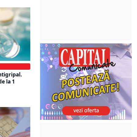
tigripal.
e la 1