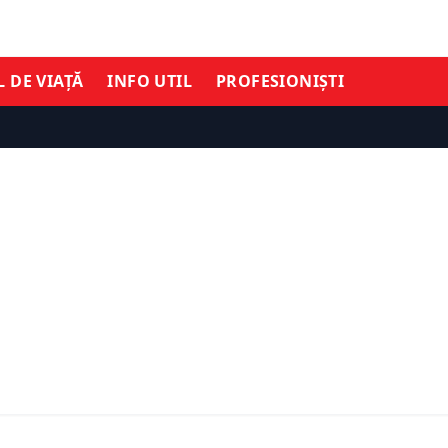
L DE VIAȚĂ
INFO UTIL
PROFESIONIȘTI
SOCIAL
cord din PNRR în
lăți în creștere cu 240%.
Medicii de familie, blocaț
nvestiții reale, vizibile și
platforma CNAS. Nu pot 