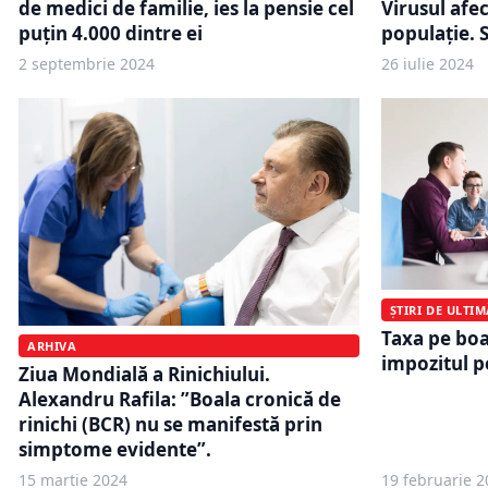
Virusul afe
de medici de familie, ies la pensie cel
populație. S
puţin 4.000 dintre ei
2 septembrie 2024
26 iulie 2024
ȘTIRI DE ULTI
Taxa pe boa
ARHIVA
impozitul p
Ziua Mondială a Rinichiului.
Alexandru Rafila: ”Boala cronică de
rinichi (BCR) nu se manifestă prin
simptome evidente”.
15 martie 2024
19 februarie 2