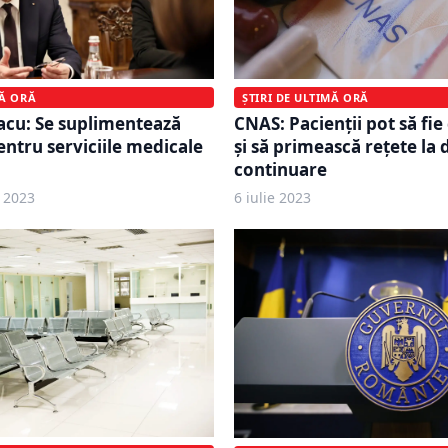
MĂ ORĂ
ȘTIRI DE ULTIMĂ ORĂ
acu: Se suplimentează
CNAS: Pacienții pot să fie
entru serviciile medicale
și să primească rețete la 
continuare
 2023
6 iulie 2023