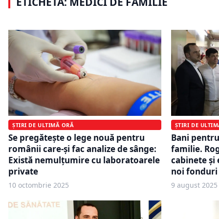
ETICHETĂ: MEDICI DE FAMILIE
toate promisiunile
incontesta
ȘTIRI DE ULTIMĂ ORĂ
ȘTIRI DE ULTI
Se pregătește o lege nouă pentru
Bani pentru
românii care-și fac analize de sânge:
familie. Ro
Există nemulțumire cu laboratoarele
cabinete şi
private
noi fondur
10 octombrie 2025
9 august 2025