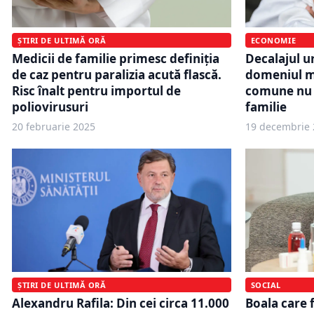
ECONOMIE
ȘTIRI DE ULTIMĂ ORĂ
Decalajul u
Medicii de familie primesc definiția
domeniul me
de caz pentru paralizia acută flască.
comune nu a
Risc înalt pentru importul de
familie
poliovirusuri
20 februarie 2025
19 decembrie 
SOCIAL
ȘTIRI DE ULTIMĂ ORĂ
Boala care 
Alexandru Rafila: Din cei circa 11.000