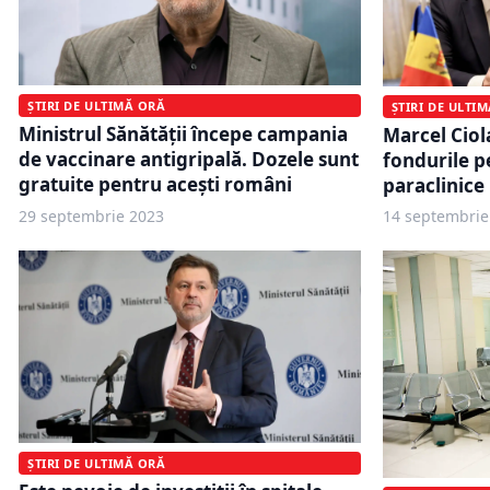
ȘTIRI DE ULTIMĂ ORĂ
ȘTIRI DE ULTI
Ministrul Sănătăţii începe campania
Marcel Ciol
de vaccinare antigripală. Dozele sunt
fondurile p
gratuite pentru acești români
paraclinice
29 septembrie 2023
14 septembrie
ȘTIRI DE ULTIMĂ ORĂ