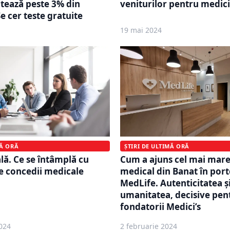
ctează peste 3% din
veniturilor pentru medici
e cer teste gratuite
19 mai 2024
MĂ ORĂ
ȘTIRI DE ULTIMĂ ORĂ
lă. Ce se întâmplă cu
Cum a ajuns cel mai mar
e concedii medicale
medical din Banat în port
MedLife. Autenticitatea ș
umanitatea, decisive pen
fondatorii Medici’s
024
2 februarie 2024