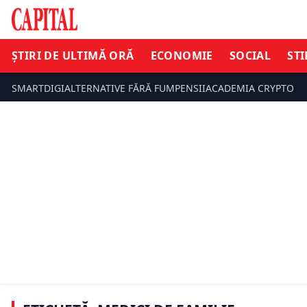
ȘTIRI DE ULTIMĂ ORĂ
ECONOMIE
SOCIAL
STI
SMARTDIGI
ALTERNATIVE FĂRĂ FUM
PENSII
ACADEMIA CRYPTO
ȘTIRI DE ULTIMĂ ORĂ
ECONOMIE
Schimbări în sistemul de Sănătate.
Fonduri re
Se aplică de la 1 ianuarie 2026.
Sănătate. P
Preşedintele CNAS: Ne îndeplinim
Rogobete: I