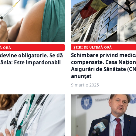
ȘTIRI DE ULTIMĂ ORĂ
MĂ ORĂ
Schimbare privind medi
devine obligatorie. Se dă
compensate. Casa Națion
ânia: Este impardonabil
Asigurări de Sănătate (C
anunțat
9 martie 2025