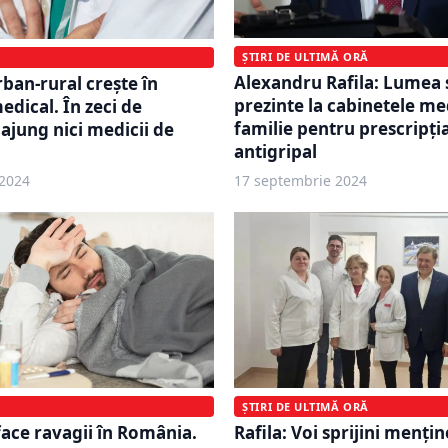
ȘTIRI DE ULTIMĂ ORĂ
Alexandru Rafila: Lumea 
rban-rural crește în
prezinte la cabinetele me
dical. În zeci de
familie pentru prescripţi
jung nici medicii de
antigripal
2024
17 septembrie 2024
ȘTIRI DE ULTIMĂ ORĂ
face ravagii în România.
Rafila: Voi sprijini menţi