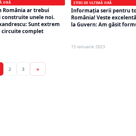
MĂ ORĂ
ȘTIRI DE ULTIMĂ ORĂ
in România ar trebui
Informația serii pentru t
 construite unele noi.
România! Veste excelentă
xandrescu: Sunt extrem
la Guvern: Am găsit form
u circuite complet
15 ianuarie 2023
2
3
»