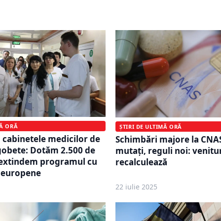
bile
pacienților rețete sau tri
MĂ ORĂ
ȘTIRI DE ULTIMĂ ORĂ
 cabinetele medicilor de
Schimbări majore la CNAS
gobete: Dotăm 2.500 de
mutați, reguli noi: venitur
 extindem programul cu
recalculează
i europene
22 iulie 2025