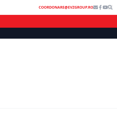
COORDONARE@EVZGROUP.RO
ȘTIRI DE ULTIMĂ ORĂ
Lege nouă în domeniul sănătății. Ce
i de
avantaje capătă pacienții din
da
România. Documentul, publicat în