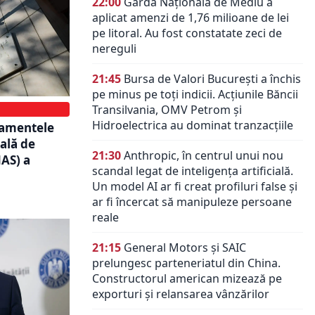
22:00
Garda Națională de Mediu a
aplicat amenzi de 1,76 milioane de lei
pe litoral. Au fost constatate zeci de
nereguli
21:45
Bursa de Valori București a închis
pe minus pe toți indicii. Acțiunile Băncii
Transilvania, OMV Petrom și
Hidroelectrica au dominat tranzacțiile
camentele
ală de
21:30
Anthropic, în centrul unui nou
NAS) a
scandal legat de inteligența artificială.
Un model AI ar fi creat profiluri false și
ar fi încercat să manipuleze persoane
reale
21:15
General Motors și SAIC
prelungesc parteneriatul din China.
Constructorul american mizează pe
exporturi și relansarea vânzărilor