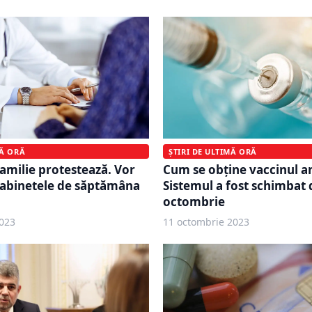
MĂ ORĂ
ȘTIRI DE ULTIMĂ ORĂ
familie protestează. Vor
Cum se obține vaccinul an
cabinetele de săptămâna
Sistemul a fost schimbat d
octombrie
023
11 octombrie 2023