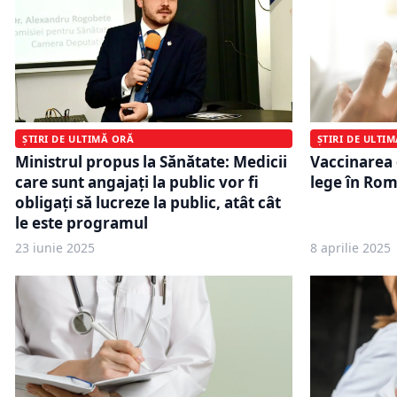
ȘTIRI DE ULTI
ȘTIRI DE ULTIMĂ ORĂ
Vaccinarea 
Ministrul propus la Sănătate: Medicii
lege în Rom
care sunt angajaţi la public vor fi
obligaţi să lucreze la public, atât cât
le este programul
23 iunie 2025
8 aprilie 2025