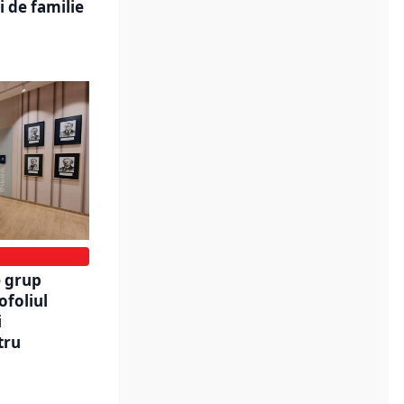
i de familie
e grup
ofoliul
i
tru