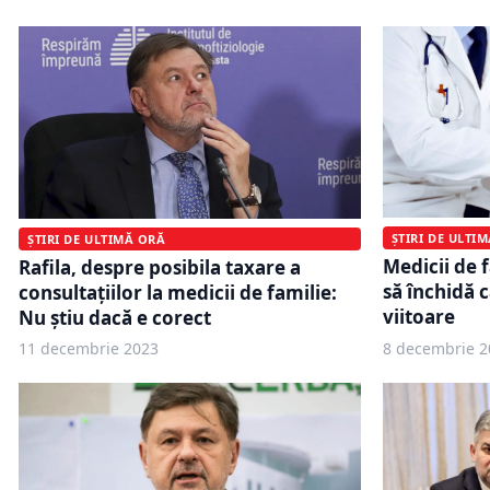
ȘTIRI DE ULTI
ȘTIRI DE ULTIMĂ ORĂ
Medicii de 
Rafila, despre posibila taxare a
să închidă 
consultațiilor la medicii de familie:
viitoare
Nu ştiu dacă e corect
11 decembrie 2023
8 decembrie 2