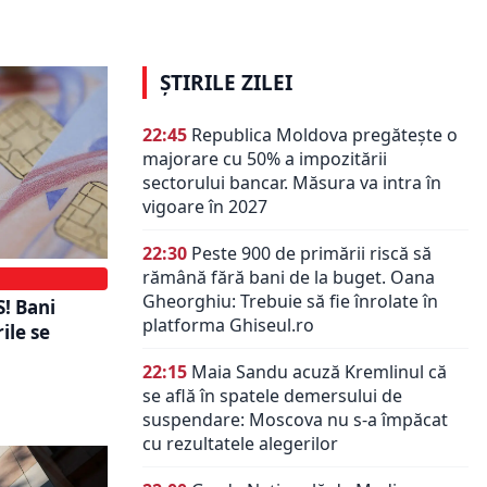
miteri
Monitorul Oficial
ȘTIRILE ZILEI
22:45
Republica Moldova pregătește o
majorare cu 50% a impozitării
sectorului bancar. Măsura va intra în
vigoare în 2027
22:30
Peste 900 de primării riscă să
rămână fără bani de la buget. Oana
Gheorghiu: Trebuie să fie înrolate în
! Bani
platforma Ghiseul.ro
ile se
22:15
Maia Sandu acuză Kremlinul că
se află în spatele demersului de
suspendare: Moscova nu s-a împăcat
cu rezultatele alegerilor