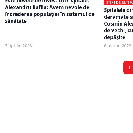
Este nevoie de investiții în spitale.
ȘTIRI DE ULTI
Alexandru Rafila: Avem nevoie de
Spitalele d
încrederea populației în sistemul de
dărâmate și
sănătate
Cosmin Ale
de vechi, c
depăşite
7 aprilie 2023
6 martie 2023
1