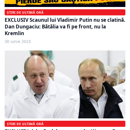
ȘTIRI DE ULTIMĂ ORĂ
EXCLUSIV Scaunul lui Vladimir Putin nu se clatină.
Dan Dungaciu: Bătălia va fi pe front, nu la
Kremlin
30 iunie 2023
ȘTIRI DE ULTIMĂ ORĂ