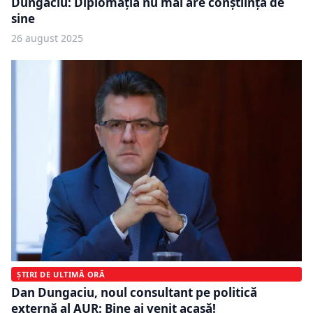
Dungaciu: Diplomația nu mai are conștiință de
sine
26 august 2025
ȘTIRI DE ULTIMĂ ORĂ
Dan Dungaciu, noul consultant pe politică
externă al AUR: Bine ai venit acasă!