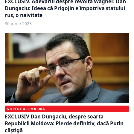
EXCLUSIV. Adevărul despre revolta Wagner. Dan
Dungaciu: Ideea că Prigojin e împotriva statului
rus, o naivitate
30 iunie 2023
ȘTIRI DE ULTIMĂ ORĂ
EXCLUSIV Dan Dungaciu, despre soarta
Republicii Moldova: Pierde definitiv, dacă Putin
câștigă