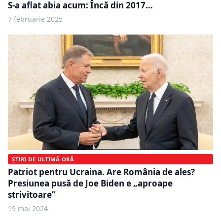
S-a aflat abia acum: Încă din 2017…
7 februarie 2025
ȘTIRI DE ULTIMĂ ORĂ
Patriot pentru Ucraina. Are România de ales?
Presiunea pusă de Joe Biden e „aproape
strivitoare”
19 mai 2024