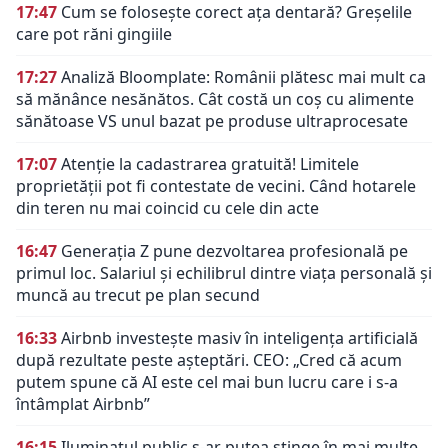
17:47
Cum se folosește corect ața dentară? Greșelile
care pot răni gingiile
17:27
Analiză Bloomplate: Românii plătesc mai mult ca
să mănânce nesănătos. Cât costă un coș cu alimente
sănătoase VS unul bazat pe produse ultraprocesate
17:07
Atenție la cadastrarea gratuită! Limitele
proprietății pot fi contestate de vecini. Când hotarele
din teren nu mai coincid cu cele din acte
16:47
Generația Z pune dezvoltarea profesională pe
primul loc. Salariul și echilibrul dintre viața personală și
muncă au trecut pe plan secund
16:33
Airbnb investește masiv în inteligența artificială
după rezultate peste așteptări. CEO: „Cred că acum
putem spune că AI este cel mai bun lucru care i s-a
întâmplat Airbnb”
16:15
Iluminatul public s-ar putea stinge în mai multe