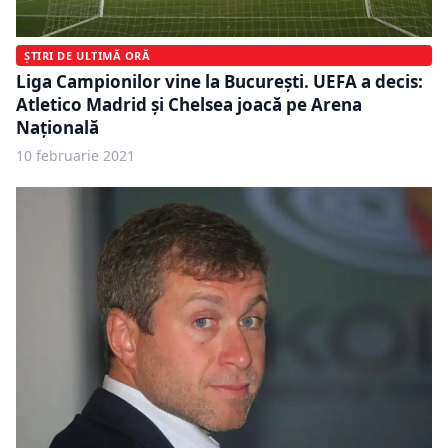
ȘTIRI DE ULTIMĂ ORĂ
Liga Campionilor vine la Bucureşti. UEFA a decis:
Atletico Madrid şi Chelsea joacă pe Arena
Naţională
10 februarie 2021