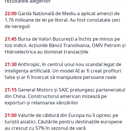
rezultatele alegerilor
22:00
Garda Națională de Mediu a aplicat amenzi de
1,76 milioane de lei pe litoral. Au fost constatate zeci
de nereguli
21:45
Bursa de Valori București a închis pe minus pe
toți indicii. Acțiunile Băncii Transilvania, OMV Petrom și
Hidroelectrica au dominat tranzacțiile
21:30
Anthropic, în centrul unui nou scandal legat de
inteligența artificială. Un model AI ar fi creat profiluri
false și ar fi încercat să manipuleze persoane reale
21:15
General Motors și SAIC prelungesc parteneriatul
din China. Constructorul american mizează pe
exporturi și relansarea vânzărilor
21:00
Valurile de căldură din Europa nu îi opresc pe
turiștii asiatici. Căutările pentru destinațiile europene
au crescut cu 57% în sezonul de vară