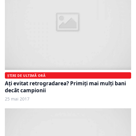
ȘTIRI DE ULTIMĂ ORĂ
Ați evitat retrogradarea? Primiți mai mulți bani
decât campionii
25 mai 2017