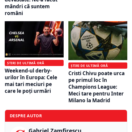
mândri că suntem
români
ȘTIRI DE ULTIMĂ ORĂ
ȘTIRI DE ULTIMĂ ORĂ
Weekend-ul derby-
Cristi Chivu poate urca
urilor în Europa: Cele
pe primul loc în
mai tari meciuri pe
Champions League:
care le poți urmări
Meci tare pentru Inter
Milano la Madrid
DESPRE AUTOR
Gabriel Zamfirescu