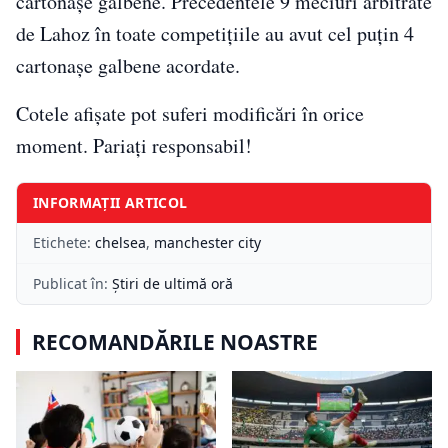
cartonașe galbene. Precedentele 9 meciuri arbitrate
de Lahoz în toate competițiile au avut cel puțin 4
cartonașe galbene acordate.
Cotele afișate pot suferi modificări în orice
moment. Pariați responsabil!
INFORMAȚII ARTICOL
Etichete:
chelsea
,
manchester city
Publicat în:
Știri de ultimă oră
RECOMANDĂRILE NOASTRE