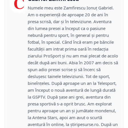
C
Numele meu este Zamfirescu Ionuţ Gabriel.
Am o experienţă de aproape 20 de ani în
presa scrisă, dar şi în televiziune. Aventura
din lumea presei a început ca o pasiune
nebună pentru sport, în general şi pentru
fotbal, în special. Când încă eram pe băncile
facultăţii am intrat prima oară în redacţia
ziarului ProSport şi nu am mai plecat de acolo
decât după ani buni. Abia în 2007 am decis să
spun adio presei scrise şi să încerc să
desluşesc tainele televiziunii. Tot de sport,
bineînţeles. După aproape un an la Telesport,
am început o nouă aventură de lungă durată
la GSPTV. După şase ani grei, aventura din
presa sportivă s-a oprit brusc. Am explorat
pentru aproape un an şi jumătate mondenul,
la Antena Stars, apoi am avut o scurtă
aventură în online, la ştiripesurse.ro. După un