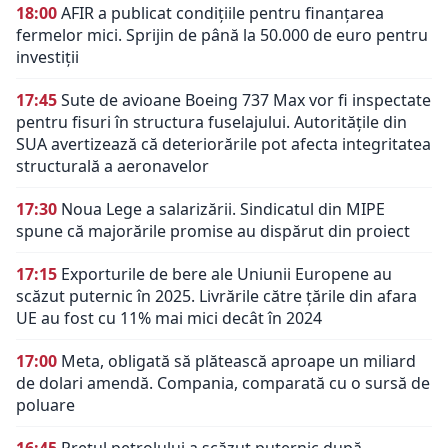
18:00
AFIR a publicat condițiile pentru finanțarea
fermelor mici. Sprijin de până la 50.000 de euro pentru
investiții
17:45
Sute de avioane Boeing 737 Max vor fi inspectate
pentru fisuri în structura fuselajului. Autoritățile din
SUA avertizează că deteriorările pot afecta integritatea
structurală a aeronavelor
17:30
Noua Lege a salarizării. Sindicatul din MIPE
spune că majorările promise au dispărut din proiect
17:15
Exporturile de bere ale Uniunii Europene au
scăzut puternic în 2025. Livrările către țările din afara
UE au fost cu 11% mai mici decât în 2024
17:00
Meta, obligată să plătească aproape un miliard
de dolari amendă. Compania, comparată cu o sursă de
poluare
16:45
Prețul petrolului a scăzut puternic după