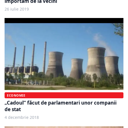
importăm de la vecini
26 iulie 2019
ECONOMIE
„Cadoul” făcut de parlamentari unor companii
de stat
4 decembrie 2018