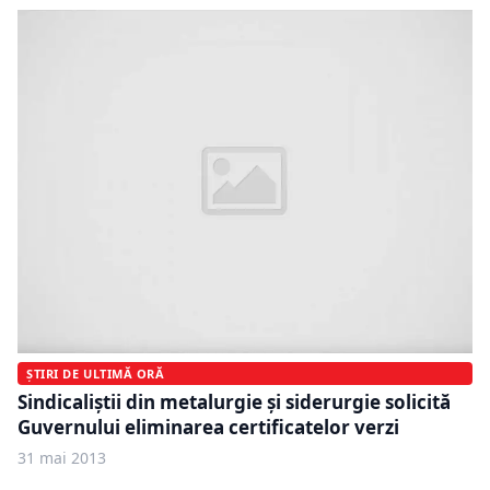
ȘTIRI DE ULTIMĂ ORĂ
Sindicaliştii din metalurgie şi siderurgie solicită
Guvernului eliminarea certificatelor verzi
31 mai 2013