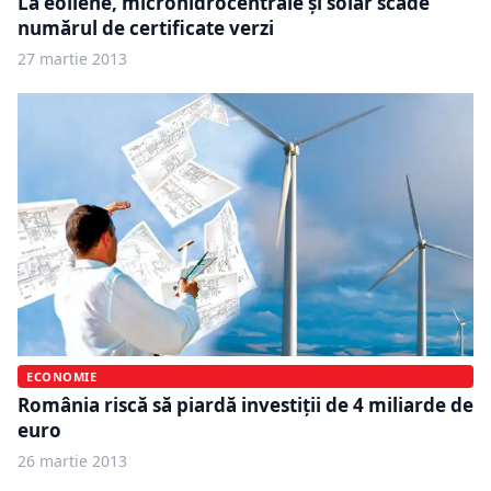
La eoliene, microhidrocentrale şi solar scade
numărul de certificate verzi
27 martie 2013
ECONOMIE
România riscă să piardă investiţii de 4 miliarde de
euro
26 martie 2013