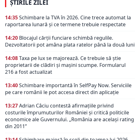
ȘTIRILE ZILEI
14:35
Schimbare la TVA în 2026. Cine trece automat la
raportarea lunară și ce termene trebuie respectate
14:20
Blocajul cărții funciare schimbă regulile.
Dezvoltatorii pot amâna plata ratelor până la două luni
14:08
Taxa pe lux se majorează. Ce trebuie să știe
proprietarii de clădiri și mașini scumpe. Formularul
216 a fost actualizat
13:40
Schimbare importantă în SelfPay Now. Serviciile
pe care românii le pot accesa direct din aplicație
13:27
Adrian Câciu contestă afirmațiile privind
costurile împrumuturilor României și critică politicile
economice ale Guvernului. „România are același rating
din 2011”
13:14
Schimbare majoră în școli din toamna lui 2026.