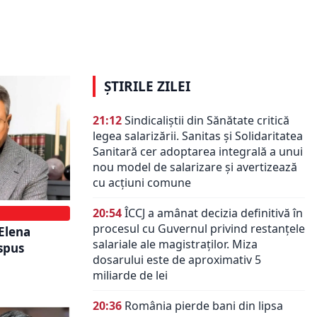
 toate
Oana Roman, despre momentul
r trebui să
critic din viața lui Cătălin Botezatu:
Nu-l mai băga nimeni în seamă
ȘTIRILE ZILEI
21:12
Sindicaliștii din Sănătate critică
legea salarizării. Sanitas și Solidaritatea
Sanitară cer adoptarea integrală a unui
nou model de salarizare și avertizează
cu acțiuni comune
20:54
ÎCCJ a amânat decizia definitivă în
procesul cu Guvernul privind restanțele
 Elena
salariale ale magistraților. Miza
spus
dosarului este de aproximativ 5
miliarde de lei
20:36
România pierde bani din lipsa