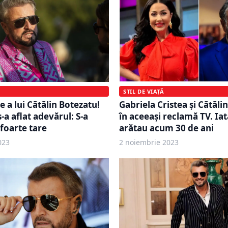
STIL DE VIAȚĂ
Gabriela Cristea și Cătăli
 a lui Cătălin Botezatu!
în aceeaşi reclamă TV. Ia
-a aflat adevărul: S-a
arătau acum 30 de ani
 foarte tare
023
2 noiembrie 2023