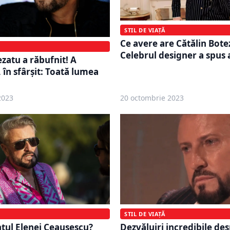
STIL DE VIAȚĂ
Ce avere are Cătălin Bote
Celebrul designer a spus
ezatu a răbufnit! A
 în sfârşit: Toată lumea
2023
20 octombrie 2023
STIL DE VIAȚĂ
tul Elenei Ceaușescu?
Dezvăluiri incredibile des