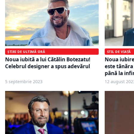
STIL DE VIAȚĂ
ȘTIRI DE ULTIMĂ ORĂ
Noua iubire 
Noua iubită a lui Cătălin Botezatu!
este tânăra 
Celebrul designer a spus adevărul
până la infi
5 septembrie 2023
12 august 202