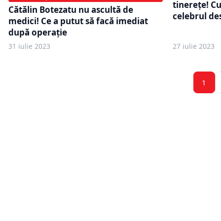
tinereţe! C
Cătălin Botezatu nu ascultă de
celebrul d
medici! Ce a putut să facă imediat
după operaţie
31 iulie 2023
27 iulie 2023
1