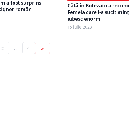
um a fost surprins
Cătălin Botezatu a recuno
esigner român
Femeia care i-a sucit minţ
iubesc enorm
15 iulie 2023
2
…
4
»