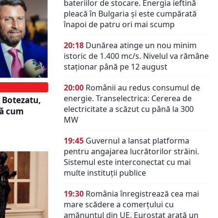
bateriilor de stocare. Energia ieftină
pleacă în Bulgaria și este cumpărată
înapoi de patru ori mai scump
20:18
Dunărea atinge un nou minim
istoric de 1.400 mc/s. Nivelul va rămâne
staționar până pe 12 august
20:00
Românii au redus consumul de
energie. Transelectrica: Cererea de
n Botezatu,
electricitate a scăzut cu până la 300
tă cum
MW
19:45
Guvernul a lansat platforma
pentru angajarea lucrătorilor străini.
Sistemul este interconectat cu mai
multe instituții publice
19:30
România înregistrează cea mai
mare scădere a comerțului cu
amănuntul din UE. Eurostat arată un