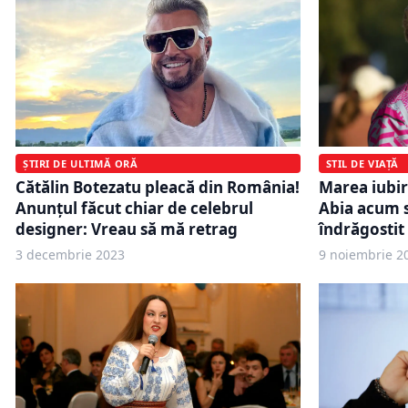
STIL DE VIAȚĂ
ȘTIRI DE ULTIMĂ ORĂ
Marea iubire
Cătălin Botezatu pleacă din România!
Abia acum s
Anunțul făcut chiar de celebrul
îndrăgostit
designer: Vreau să mă retrag
3 decembrie 2023
9 noiembrie 2