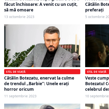
făcut închisoare: A venit cu un cuțit,
Cătălin Bot
să mă omoare
preferați
13 octombrie 2023
5 octombrie 2
STIL DE VIAȚĂ
STIL DE VIAȚĂ
Cătălin Botezatu, enervat la culme
Veste cumpl
de trendul „Barbie”: Unele erați
Botezatu! C
horror oricum
celebrul de
11 septembrie 2023
10 septembrie