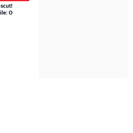
scut!
ile: O