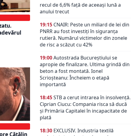
recul de 6,6% față de aceeași lună a
anului trecut
19:15
CNAIR: Peste un miliard de lei din
zatu.
PNRR au fost investiți în siguranța
 adevărul
rutieră. Numărul victimelor din zonele
de risc a scăzut cu 42%
19:00
Autostrada Bucureștiului se
apropie de finalizare. Ultima grindă din
beton a fost montată. Ionel
Scrioșteanu: Încheiem o etapă
importantă
18:45
STB a cerut intrarea în insolvență.
Ciprian Ciucu: Compania risca să ducă
și Primăria Capitalei în incapacitate de
plată
18:30
EXCLUSIV. Industria textilă
pre Cătălin