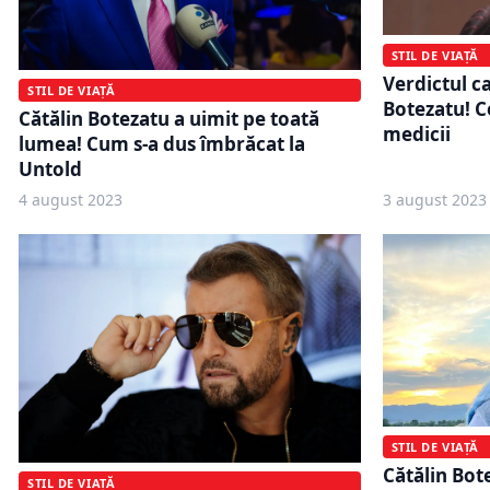
STIL DE VIAȚĂ
Verdictul ca
STIL DE VIAȚĂ
Botezatu! C
Cătălin Botezatu a uimit pe toată
medicii
lumea! Cum s-a dus îmbrăcat la
Untold
4 august 2023
3 august 2023
STIL DE VIAȚĂ
Cătălin Bote
STIL DE VIAȚĂ