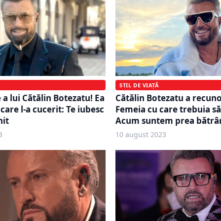
STIL DE VIAȚĂ
a lui Cătălin Botezatu! Ea
Cătălin Botezatu a recuno
care l-a cucerit: Te iubesc
Femeia cu care trebuia să
nit
Acum suntem prea bătrâ
3
10 august 2023