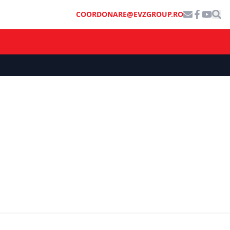
COORDONARE@EVZGROUP.RO
STIL DE VIAȚĂ