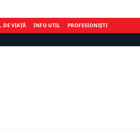
L DE VIAȚĂ
INFO UTIL
PROFESIONIȘTI
Ă
STIL DE VIAȚĂ