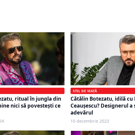
 coșmar pentru Cătălin
Cătălin Botezatu și-a pus
 ratat croaziera de lux și
româncele în cap. Când a
oți banii
facă femeile copii
STIL DE VIAȚĂ
Cătălin Botezatu, idilă cu
zatu, ritual în jungla din
Ceaușescu? Designerul a 
ine nici să povestești ce
adevărul
24
10 decembrie 2023