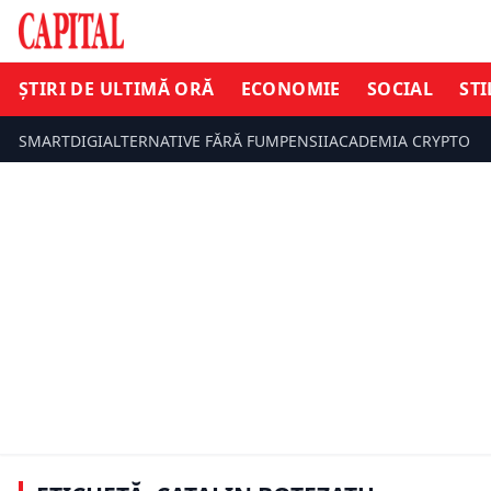
ȘTIRI DE ULTIMĂ ORĂ
ECONOMIE
SOCIAL
STI
SMARTDIGI
ALTERNATIVE FĂRĂ FUM
PENSII
ACADEMIA CRYPTO
SOCIAL
STIL DE VIAȚ
Cum poți arăta de milioane de