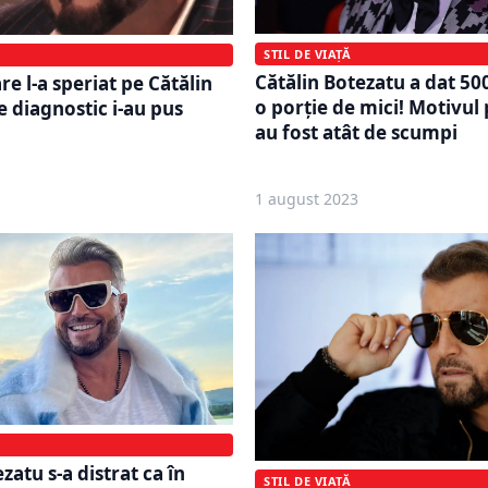
STIL DE VIAȚĂ
Cătălin Botezatu a dat 50
re l-a speriat pe Cătălin
o porție de mici! Motivul
e diagnostic i-au pus
au fost atât de scumpi
1 august 2023
zatu s-a distrat ca în
STIL DE VIAȚĂ