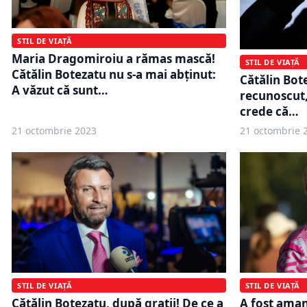
STIL DE VIAȚĂ
Maria Dragomiroiu a rămas mască!
STIL DE VIAȚĂ
Cătălin Botezatu nu s-a mai abţinut:
Cătălin Bot
A văzut că sunt…
recunoscut,
crede că…
21 octombrie 2023
21 octombrie 
STIL DE VIAȚĂ
STIL DE VIAȚĂ
Cătălin Botezatu, după gratii! De ce a
A fost aman