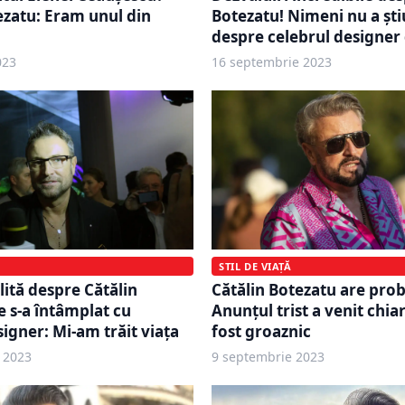
ezatu: Eram unul din
Botezatu! Nimeni nu a ști
despre celebrul designe
023
16 septembrie 2023
STIL DE VIAȚĂ
ită despre Cătălin
Cătălin Botezatu are pro
e s-a întâmplat cu
Anunțul trist a venit chia
signer: Mi-am trăit viața
fost groaznic
 2023
9 septembrie 2023