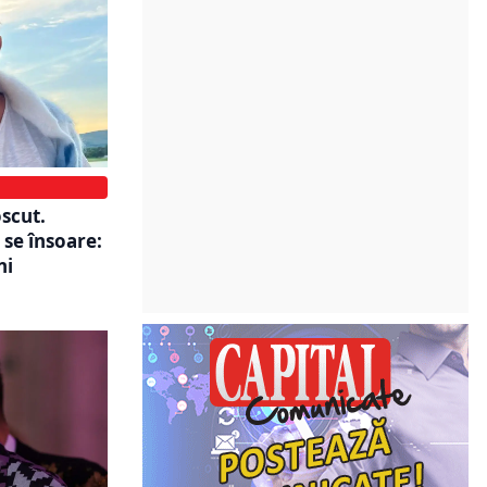
scut.
 se însoare:
ni