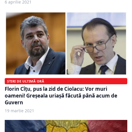
6 aprilie 2021
ȘTIRI DE ULTIMĂ ORĂ
Florin Cîţu, pus la zid de Ciolacu: Vor muri
oameni! Greşeala uriaşă făcută până acum de
Guvern
19 martie 2021