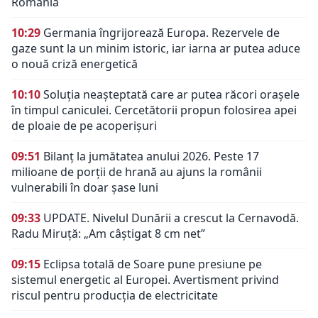
România
10:29
Germania îngrijorează Europa. Rezervele de
gaze sunt la un minim istoric, iar iarna ar putea aduce
o nouă criză energetică
10:10
Soluția neașteptată care ar putea răcori orașele
în timpul caniculei. Cercetătorii propun folosirea apei
de ploaie de pe acoperișuri
09:51
Bilanț la jumătatea anului 2026. Peste 17
milioane de porții de hrană au ajuns la românii
vulnerabili în doar șase luni
09:33
UPDATE. Nivelul Dunării a crescut la Cernavodă.
Radu Miruță: „Am câștigat 8 cm net”
09:15
Eclipsa totală de Soare pune presiune pe
sistemul energetic al Europei. Avertisment privind
riscul pentru producția de electricitate