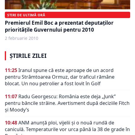
ȘTIRI DE ULTIMĂ ORĂ
Premierul Emil Boc a prezentat deputaţilor
priorităţile Guvernului pentru 2010
2 februarie 2010
ȘTIRILE ZILEI
11:25
Iranul spune că este aproape de un acord
pentru Strâmtoarea Ormuz, dar traficul rămâne
blocat. Un nou petrolier a fost lovit în Golf
11:07
Radu Georgescu: România este deja „Junk”
pentru băncile străine. Avertisment după deciziile Fitch
și Moody’s
10:48
ANM anunță ploi, vijelii și o nouă rundă de
caniculă. Temperaturile vor urca până la 38 de grade în