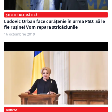
ȘTIRI DE ULTIMĂ ORĂ
Ludovic Orban face curăţenie în urma PSD: Să le
fie ruşine! Vom repara stricăciunile
16 octombrie 2019
ARHIVA