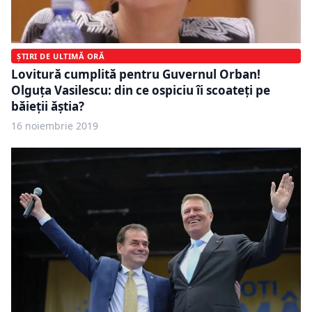
ȘTIRI DE ULTIMĂ ORĂ
Lovitură cumplită pentru Guvernul Orban!
Olguța Vasilescu: din ce ospiciu îi scoateți pe
băieții ăștia?
16 noiembrie 2019