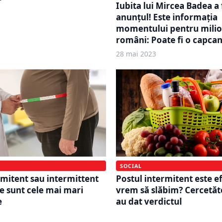
Iubita lui Mircea Badea a
anunțul! Este informația
momentului pentru mili
români: Poate fi o capca
28 mai 2023
SOCIAL
rmitent sau intermittent
Postul intermitent este e
re sunt cele mai mari
vrem să slăbim? Cercetăt
e
au dat verdictul