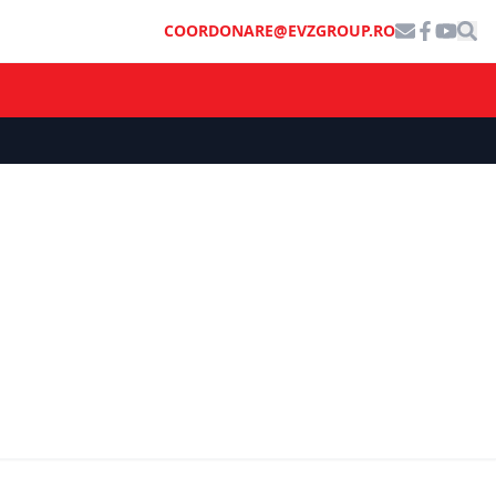
COORDONARE@EVZGROUP.RO
SOCIAL
apt, postul
Cristela Georgescu are un mare
aru a
secret. Face asta de peste 6 ani: Am