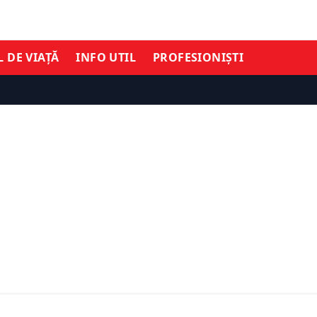
L DE VIAȚĂ
INFO UTIL
PROFESIONIȘTI
SOCIAL
espre postul
Cât de sănătos este, de f
. Când ar trebui să fie
intermitent. Dragoș Pătr