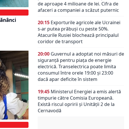
de aproape 4 milioane de lei. Cifra de
afaceri a companiei a scăzut puternic
mănânci
20:15
Exporturile agricole ale Ucrainei
s-ar putea prăbuși cu peste 50%.
Atacurile Rusiei blochează principalul
coridor de transport
20:00
Guvernul a adoptat noi măsuri de
siguranță pentru piața de energie
electrică. Transelectrica poate limita
consumul între orele 19:00 și 23:00
dacă apar deficite în sistem
19:45
Ministerul Energiei a emis alertă
timpurie către Comisia Europeană.
Există riscul opririi și Unității 2 de la
Cernavodă