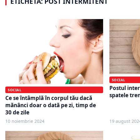
ETICHETĂ: POST INTERMITENT
slăbi sănătos
ultima masă
SOCIAL
Postul inter
SOCIAL
spatele tre
Ce se întâmplă în corpul tău dacă
mănânci doar o dată pe zi, timp de
30 de zile
10 noiembrie 2024
19 august 202