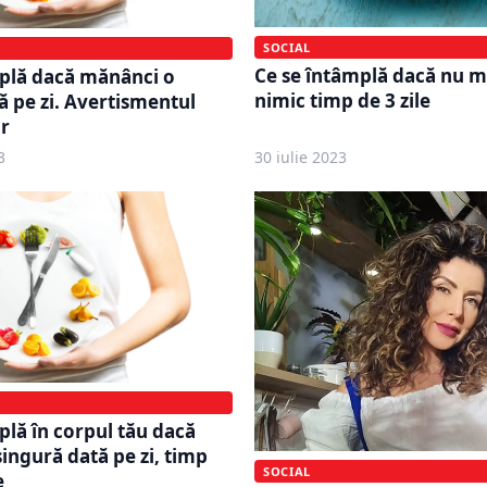
SOCIAL
Ce se întâmplă dacă nu 
plă dacă mănânci o
nimic timp de 3 zile
ă pe zi. Avertismentul
or
3
30 iulie 2023
plă în corpul tău dacă
ingură dată pe zi, timp
SOCIAL
e