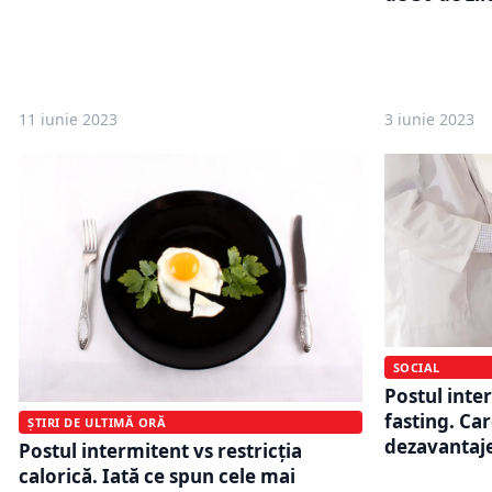
11 iunie 2023
3 iunie 2023
SOCIAL
Postul inte
fasting. Ca
ȘTIRI DE ULTIMĂ ORĂ
dezavantaj
Postul intermitent vs restricția
calorică. Iată ce spun cele mai