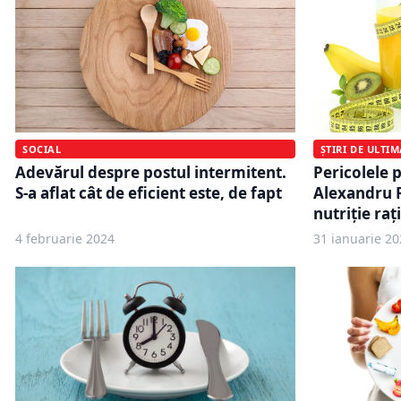
SOCIAL
ȘTIRI DE ULTI
Adevărul despre postul intermitent.
Pericolele 
S-a aflat cât de eficient este, de fapt
Alexandru R
nutriție raț
4 februarie 2024
31 ianuarie 20