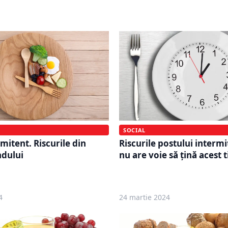
 a zilei
încercat: Sfatul meu, por
SOCIAL
mitent. Riscurile din
Riscurile postului intermi
ndului
nu are voie să țină acest t
4
24 martie 2024