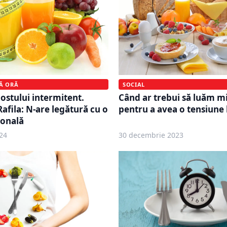
MĂ ORĂ
SOCIAL
postului intermitent.
Când ar trebui să luăm m
afila: N-are legătură cu o
pentru a avea o tensiune
ională
24
30 decembrie 2023