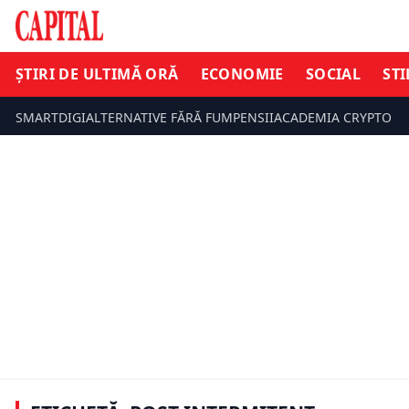
ȘTIRI DE ULTIMĂ ORĂ
ECONOMIE
SOCIAL
STI
SMARTDIGI
ALTERNATIVE FĂRĂ FUM
PENSII
ACADEMIA CRYPTO
ȘTIRI DE ULTIMĂ ORĂ
SOCIAL
De ce dietele extreme și postul
intermitent nu funcționează. Cori
Adevărul d
Gramescu ne învață cum putem
intermitent