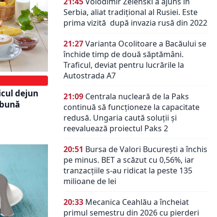
21:45
Volodimir Zelenski a ajuns în
Serbia, aliat tradiţional al Rusiei. Este
prima vizită după invazia rusă din 2022
21:27
Varianta Ocolitoare a Bacăului se
închide timp de două săptămâni.
Traficul, deviat pentru lucrările la
Autostrada A7
icul dejun
21:09
Centrala nucleară de la Paks
 bună
continuă să funcționeze la capacitate
redusă. Ungaria caută soluții și
reevaluează proiectul Paks 2
20:51
Bursa de Valori București a închis
pe minus. BET a scăzut cu 0,56%, iar
tranzacțiile s-au ridicat la peste 135
milioane de lei
20:33
Mecanica Ceahlău a încheiat
primul semestru din 2026 cu pierderi