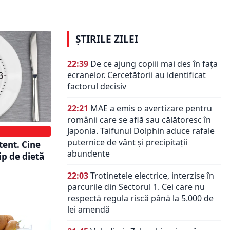
niți cu…
pierdut tot
ȘTIRILE ZILEI
22:39
De ce ajung copiii mai des în fața
ecranelor. Cercetătorii au identificat
factorul decisiv
22:21
MAE a emis o avertizare pentru
românii care se află sau călătoresc în
Japonia. Taifunul Dolphin aduce rafale
puternice de vânt și precipitații
tent. Cine
abundente
ip de dietă
22:03
Trotinetele electrice, interzise în
parcurile din Sectorul 1. Cei care nu
respectă regula riscă până la 5.000 de
lei amendă