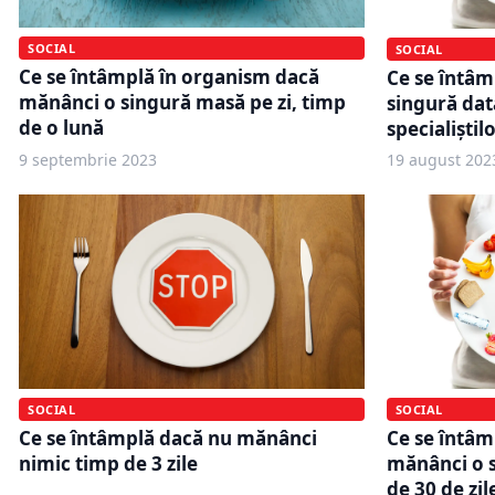
SOCIAL
SOCIAL
Ce se întâmplă în organism dacă
Ce se întâm
mănânci o singură masă pe zi, timp
singură dat
de o lună
specialiștil
9 septembrie 2023
19 august 202
SOCIAL
SOCIAL
Ce se întâmplă dacă nu mănânci
Ce se întâm
nimic timp de 3 zile
mănânci o s
de 30 de zil