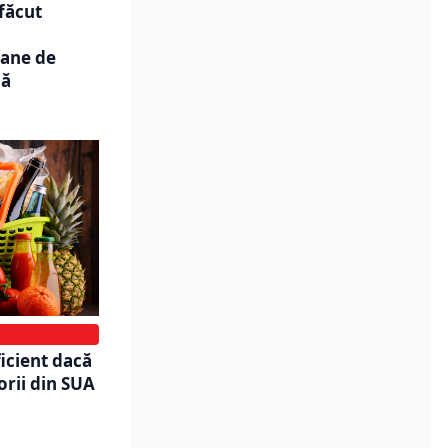
 făcut
oane de
nă
ficient dacă
orii din SUA