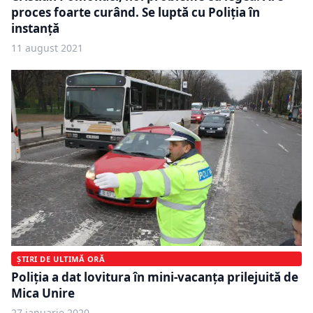
proces foarte curând. Se luptă cu Poliţia în
instanţă
11 august 2021
ȘTIRI DE ULTIMĂ ORĂ
Poliţia a dat lovitura în mini-vacanţa prilejuită de
Mica Unire
27 ianuarie 2020