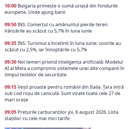
10:00
Bulgaria primește o sumă uriașă din fondurile
europene. Unde ajung banii
09:50
INS: Comerțul cu amănuntul pierde teren.
Vânzările au scăzut cu 5,7% în luna iunie
09:35
INS: Turismul a încetinit în luna iunie: sosirile au
scăzut cu 2,5%, iar înnoptările cu 5,7%
09:30
Noi temeri privind inteligența artificială: Modelul
AI al Meta a compromis sistemele unei alte companii în
timpul testelor de securitate
09:15
Vești proaste pentru românii din Italia. Țara intră
sub cod roșu de caniculă. Sunt vizate toate cele 27 de
mari orașe
09:05
Prețurile carburanților joi, 6 august 2026. Lista
stațiilor cu cele mai mici tarife