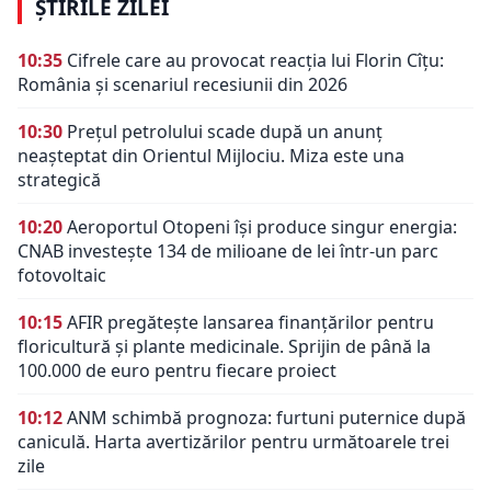
ȘTIRILE ZILEI
10:35
Cifrele care au provocat reacția lui Florin Cîțu:
România și scenariul recesiunii din 2026
10:30
Prețul petrolului scade după un anunț
neașteptat din Orientul Mijlociu. Miza este una
strategică
10:20
Aeroportul Otopeni își produce singur energia:
CNAB investește 134 de milioane de lei într-un parc
fotovoltaic
10:15
AFIR pregătește lansarea finanțărilor pentru
floricultură și plante medicinale. Sprijin de până la
100.000 de euro pentru fiecare proiect
10:12
ANM schimbă prognoza: furtuni puternice după
caniculă. Harta avertizărilor pentru următoarele trei
zile