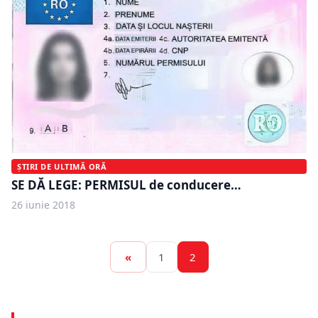
ȘTIRI DE ULTIMĂ ORĂ
SE DĂ LEGE: PERMISUL de conducere…
26 iunie 2018
«
1
2