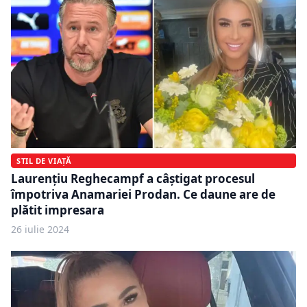
STIL DE VIAȚĂ
Laurențiu Reghecampf a câştigat procesul
împotriva Anamariei Prodan. Ce daune are de
plătit impresara
26 iulie 2024