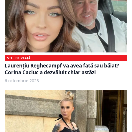
STIL DE VIAȚĂ
Laurențiu Reghecampf va avea fată sau băiat?
Corina Caciuc a dezvăluit chiar astăzi
6 octombrie 2023