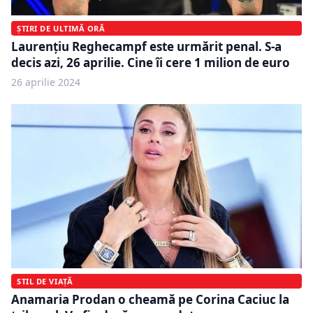
ȘTIRI DE ULTIMĂ ORĂ
Laurențiu Reghecampf este urmărit penal. S-a
decis azi, 26 aprilie. Cine îi cere 1 milion de euro
26 aprilie 2024
STIL DE VIAȚĂ
Anamaria Prodan o cheamă pe Corina Caciuc la