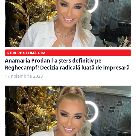
ȘTIRI DE ULTIMĂ ORĂ
Anamaria Prodan l-a șters definitiv pe
Reghecampf! Decizia radicală luată de impresară
17 noiembrie 2023