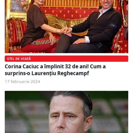
STIL DE VIAȚĂ
Corina Caciuc a împlinit 32 de ani! Cum a
surprins-o Laurențiu Reghecampf
17 februarie 2024