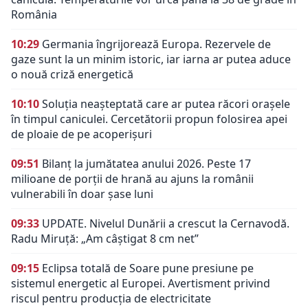
România
10:29
Germania îngrijorează Europa. Rezervele de
gaze sunt la un minim istoric, iar iarna ar putea aduce
o nouă criză energetică
10:10
Soluția neașteptată care ar putea răcori orașele
în timpul caniculei. Cercetătorii propun folosirea apei
de ploaie de pe acoperișuri
09:51
Bilanț la jumătatea anului 2026. Peste 17
milioane de porții de hrană au ajuns la românii
vulnerabili în doar șase luni
09:33
UPDATE. Nivelul Dunării a crescut la Cernavodă.
Radu Miruță: „Am câștigat 8 cm net”
09:15
Eclipsa totală de Soare pune presiune pe
sistemul energetic al Europei. Avertisment privind
riscul pentru producția de electricitate