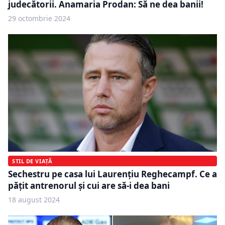
judecătorii. Anamaria Prodan: Să ne dea banii!
29 octombrie 2024
STIL DE VIAȚĂ
Sechestru pe casa lui Laurențiu Reghecampf. Ce a
pățit antrenorul și cui are să-i dea bani
18 august 2024