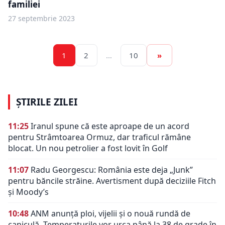
familiei
27 septembrie 2023
1
2
…
10
»
ȘTIRILE ZILEI
11:25
Iranul spune că este aproape de un acord
pentru Strâmtoarea Ormuz, dar traficul rămâne
blocat. Un nou petrolier a fost lovit în Golf
11:07
Radu Georgescu: România este deja „Junk”
pentru băncile străine. Avertisment după deciziile Fitch
și Moody’s
10:48
ANM anunță ploi, vijelii și o nouă rundă de
caniculă. Temperaturile vor urca până la 38 de grade în