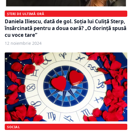
ȘTIRI DE ULTIMĂ ORĂ
Daniela Iliescu, dată de gol. Soția lui Culiță Sterp,
însărcinată pentru a doua oară? „O dorință spusă
cu voce tare”
12 noiembrie 2024
SOCIAL