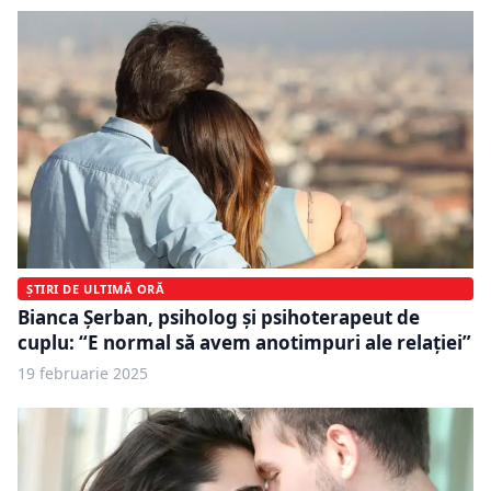
ȘTIRI DE ULTIMĂ ORĂ
Bianca Șerban, psiholog și psihoterapeut de
cuplu: “E normal să avem anotimpuri ale relației”
19 februarie 2025