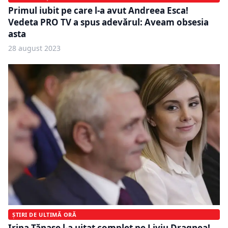
Primul iubit pe care l-a avut Andreea Esca!
Vedeta PRO TV a spus adevărul: Aveam obsesia
asta
28 august 2023
ȘTIRI DE ULTIMĂ ORĂ
Irina Tănase l-a uitat complet pe Liviu Dragnea!