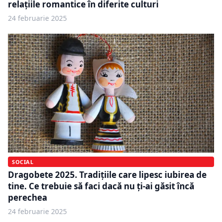
relațiile romantice în diferite culturi
24 februarie 2025
SOCIAL
Dragobete 2025. Tradițiile care lipesc iubirea de
tine. Ce trebuie să faci dacă nu ți-ai găsit încă
perechea
24 februarie 2025