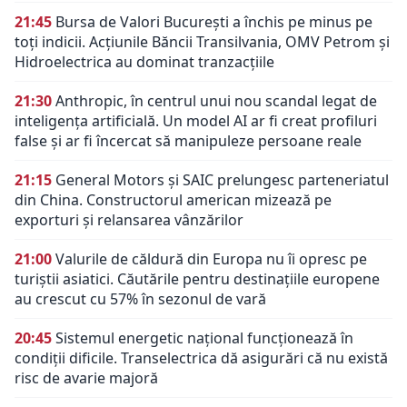
21:45
Bursa de Valori București a închis pe minus pe
toți indicii. Acțiunile Băncii Transilvania, OMV Petrom și
Hidroelectrica au dominat tranzacțiile
21:30
Anthropic, în centrul unui nou scandal legat de
inteligența artificială. Un model AI ar fi creat profiluri
false și ar fi încercat să manipuleze persoane reale
21:15
General Motors și SAIC prelungesc parteneriatul
din China. Constructorul american mizează pe
exporturi și relansarea vânzărilor
21:00
Valurile de căldură din Europa nu îi opresc pe
turiștii asiatici. Căutările pentru destinațiile europene
au crescut cu 57% în sezonul de vară
20:45
Sistemul energetic național funcționează în
condiții dificile. Transelectrica dă asigurări că nu există
risc de avarie majoră