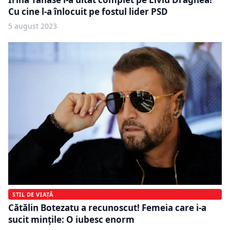
Cu cine l-a înlocuit pe fostul lider PSD
5 august 2023
STIL DE VIAȚĂ
Cătălin Botezatu a recunoscut! Femeia care i-a
sucit minţile: O iubesc enorm