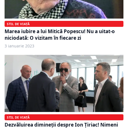
STIL DE VIAȚĂ
Marea iubire a lui Mitică Popescu! Nu a uitat-o
niciodată: O vizitam în fiecare zi
3 ianuarie 2023
STIL DE VIAȚĂ
Dezvăluirea dimineții despre Ion Țiriac! Nimeni