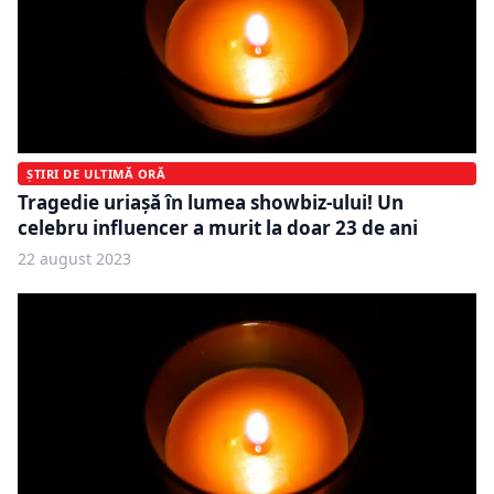
ȘTIRI DE ULTIMĂ ORĂ
Tragedie uriașă în lumea showbiz-ului! Un
celebru influencer a murit la doar 23 de ani
22 august 2023