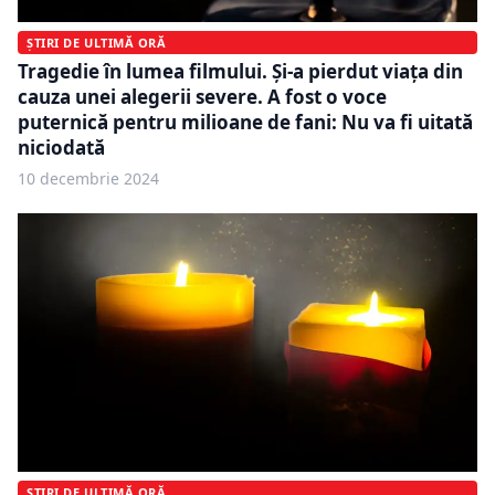
ȘTIRI DE ULTIMĂ ORĂ
Tragedie în lumea filmului. Și-a pierdut viața din
cauza unei alegerii severe. A fost o voce
puternică pentru milioane de fani: Nu va fi uitată
niciodată
10 decembrie 2024
ȘTIRI DE ULTIMĂ ORĂ