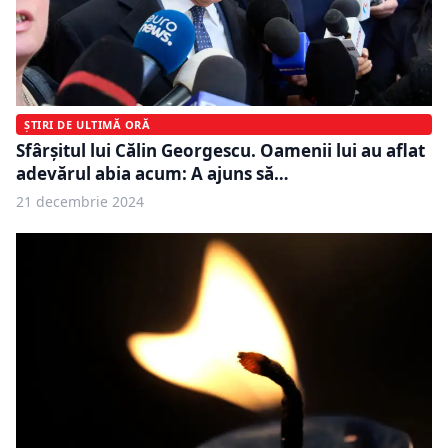
ȘTIRI DE ULTIMĂ ORĂ
Sfârșitul lui Călin Georgescu. Oamenii lui au aflat
adevărul abia acum: A ajuns să…
21 decembrie 2024