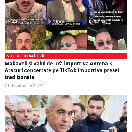
ȘTIRI DE ULTIMĂ ORĂ
Makaveli și valul de ură împotriva Antena 3.
Atacuri concertate pe TikTok împotriva presei
tradiționale
21 decembrie 2024