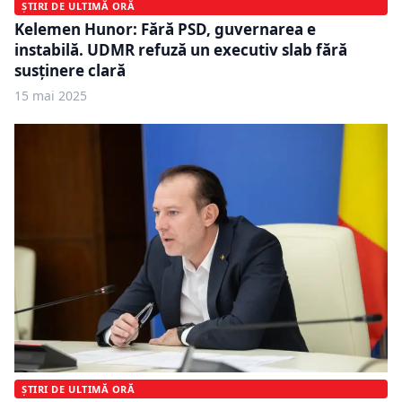
ȘTIRI DE ULTIMĂ ORĂ
Kelemen Hunor: Fără PSD, guvernarea e
instabilă. UDMR refuză un executiv slab fără
susținere clară
15 mai 2025
ȘTIRI DE ULTIMĂ ORĂ