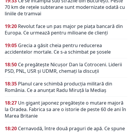
19:33
Ce se întâmplă sub străzile din București. Peste
70 km de rețele subterane sunt modernizate odată cu
liniile de tramvai
19:20
Revolut face un pas major pe piața bancară din
Europa. Ce urmează pentru milioane de clienți
19:05
Grecia a găsit cheia pentru reducerea
accidentelor mortale. Ce s-a schimbat pe șosele
18:50
Ce pregătește Nicușor Dan la Cotroceni. Liderii
PSD, PNL, USR și UDMR, chemați la discuții
18:35
Planul care schimbă producția militară din
România. Ce a anunțat Radu Miruță la Mediaș
18:27
Un gigant japonez pregătește o mutare majoră
la Oradea. Fabrica sa are o istorie de peste 60 de ani în
Marea Britanie
18:20
Cernavodă, între două praguri de apă. Ce spune