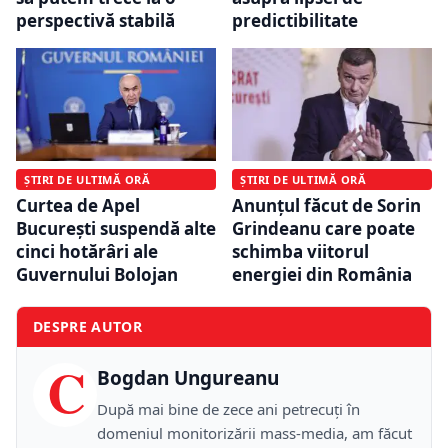
perspectivă stabilă
predictibilitate
ȘTIRI DE ULTIMĂ ORĂ
ȘTIRI DE ULTIMĂ ORĂ
Curtea de Apel
Anunțul făcut de Sorin
București suspendă alte
Grindeanu care poate
cinci hotărâri ale
schimba viitorul
Guvernului Bolojan
energiei din România
DESPRE AUTOR
C
Bogdan Ungureanu
După mai bine de zece ani petrecuţi în
domeniul monitorizării mass-media, am făcut