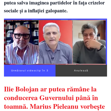
putea salva imaginea partidelor în fața crizelor
sociale și a inflației galopante.
Următorul videoclip în 2
Anulează
Ilie Bolojan ar putea rămâne la
conducerea Guvernului până în
toamnă. Marius Pieleanu vorbește