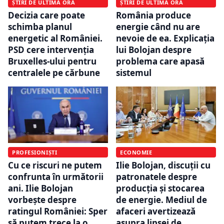
ȘTIRI DE ULTIMĂ ORĂ
ȘTIRI DE ULTIMĂ ORĂ
Decizia care poate
România produce
schimba planul
energie când nu are
energetic al României.
nevoie de ea. Explicația
PSD cere intervenția
lui Bolojan despre
Bruxelles-ului pentru
problema care apasă
centralele pe cărbune
sistemul
PROFESIONIȘTI
ECONOMIE
Cu ce riscuri ne putem
Ilie Bolojan, discuții cu
confrunta în următorii
patronatele despre
ani. Ilie Bolojan
producția și stocarea
vorbește despre
de energie. Mediul de
ratingul României: Sper
afaceri avertizează
să putem trece la o
asupra lipsei de