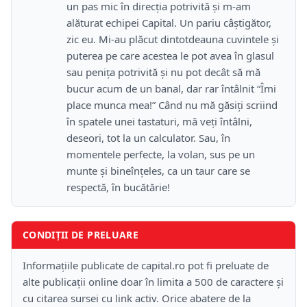
un pas mic în direcţia potrivită şi m-am
alăturat echipei Capital. Un pariu câştigător,
zic eu. Mi-au plăcut dintotdeauna cuvintele şi
puterea pe care acestea le pot avea în glasul
sau peniţa potrivită şi nu pot decât să mă
bucur acum de un banal, dar rar întâlnit “Îmi
place munca mea!” Când nu mă găsiţi scriind
în spatele unei tastaturi, mă veţi întâlni,
deseori, tot la un calculator. Sau, în
momentele perfecte, la volan, sus pe un
munte şi bineînţeles, ca un taur care se
respectă, în bucătărie!
CONDIȚII DE PRELUARE
Informațiile publicate de capital.ro pot fi preluate de
alte publicații online doar în limita a 500 de caractere și
cu citarea sursei cu link activ. Orice abatere de la