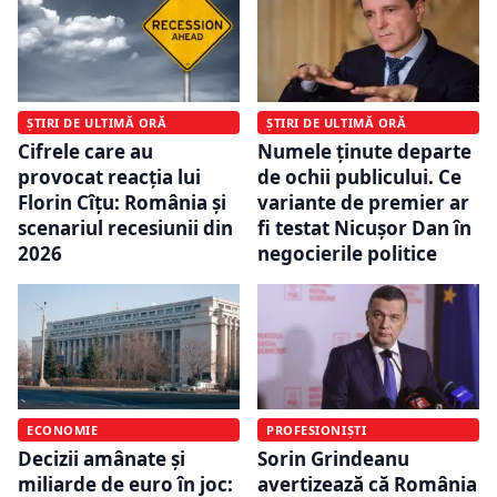
ȘTIRI DE ULTIMĂ ORĂ
ȘTIRI DE ULTIMĂ ORĂ
Cifrele care au
Numele ținute departe
provocat reacția lui
de ochii publicului. Ce
Florin Cîțu: România și
variante de premier ar
scenariul recesiunii din
fi testat Nicușor Dan în
2026
negocierile politice
ECONOMIE
PROFESIONIȘTI
Decizii amânate și
Sorin Grindeanu
miliarde de euro în joc:
avertizează că România