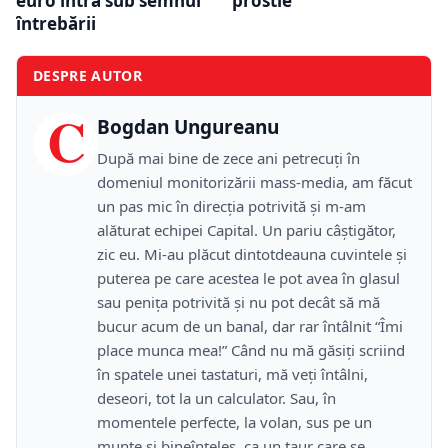
euro intră sub semnul
prostie
întrebării
DESPRE AUTOR
C
Bogdan Ungureanu
După mai bine de zece ani petrecuţi în
domeniul monitorizării mass-media, am făcut
un pas mic în direcţia potrivită şi m-am
alăturat echipei Capital. Un pariu câştigător,
zic eu. Mi-au plăcut dintotdeauna cuvintele şi
puterea pe care acestea le pot avea în glasul
sau peniţa potrivită şi nu pot decât să mă
bucur acum de un banal, dar rar întâlnit “Îmi
place munca mea!” Când nu mă găsiţi scriind
în spatele unei tastaturi, mă veţi întâlni,
deseori, tot la un calculator. Sau, în
momentele perfecte, la volan, sus pe un
munte şi bineînţeles, ca un taur care se