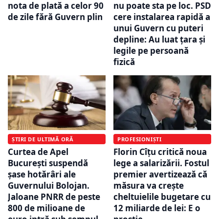
nota de plată a celor 90
nu poate sta pe loc. PSD
de zile fără Guvern plin
cere instalarea rapidă a
unui Guvern cu puteri
depline: Au luat ţara şi
legile pe persoană
fizică
ȘTIRI DE ULTIMĂ ORĂ
PROFESIONIȘTI
Curtea de Apel
Florin Cîțu critică noua
București suspendă
lege a salarizării. Fostul
șase hotărâri ale
premier avertizează că
Guvernului Bolojan.
măsura va crește
Jaloane PNRR de peste
cheltuielile bugetare cu
800 de milioane de
12 miliarde de lei: E o