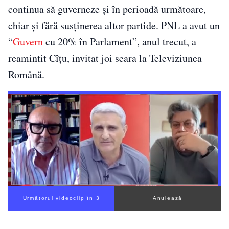
continua să guverneze şi în perioadă următoare,
chiar şi fără susţinerea altor partide. PNL a avut un
“
Guvern
cu 20% în Parlament”, anul trecut, a
reamintit Cîţu, invitat joi seara la Televiziunea
Română.
Următorul videoclip în 2
Anulează