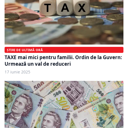
ȘTIRI DE ULTIMĂ ORĂ
TAXE mai mici pentru familii. Ordin de la Guvern:
Urmează un val de reduceri
17 iunie 2025