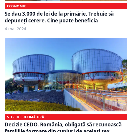
ECONOMIE
Se dau 3.000 de lei de la primărie. Trebuie să
depuneți cerere. Cine poate beneficia
4 mai 2024
ȘTIRI DE ULTIMĂ ORĂ
Decizie CEDO. România, obligată să recunoască
familiile formate din cupluri de acelaşi sex