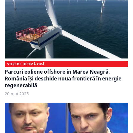
ȘTIRI DE ULTIMĂ ORĂ
Parcuri eoliene offshore în Marea Neagră.
România își deschide noua frontieră în energie
regenerabilă
20 mai 2025