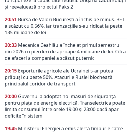
funcționeze la capacitate redusă. Ungaria caută soluții
și reevaluează proiectul Paks 2
20:51
Bursa de Valori București a închis pe minus. BET
a scăzut cu 0,56%, iar tranzacțiile s-au ridicat la peste
135 milioane de lei
20:33
Mecanica Ceahlău a încheiat primul semestru
din 2026 cu pierderi de aproape 4 milioane de lei. Cifra
de afaceri a companiei a scăzut puternic
20:15
Exporturile agricole ale Ucrainei s-ar putea
prăbuși cu peste 50%. Atacurile Rusiei blochează
principalul coridor de transport
20:00
Guvernul a adoptat noi măsuri de siguranță
pentru piața de energie electrică. Transelectrica poate
limita consumul între orele 19:00 și 23:00 dacă apar
deficite în sistem
19:45
Ministerul Energiei a emis alertă timpurie către