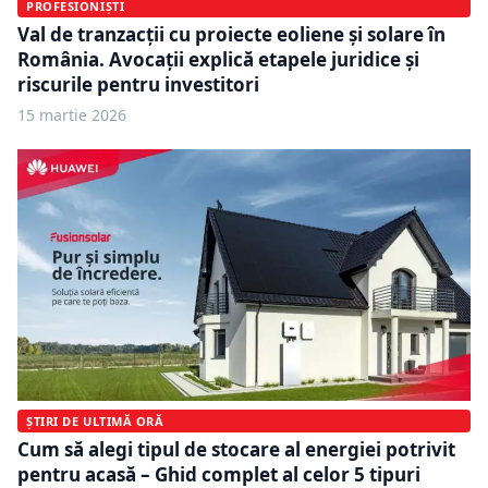
PROFESIONIȘTI
Val de tranzacții cu proiecte eoliene și solare în
România. Avocații explică etapele juridice și
riscurile pentru investitori
15 martie 2026
ȘTIRI DE ULTIMĂ ORĂ
Cum să alegi tipul de stocare al energiei potrivit
pentru acasă – Ghid complet al celor 5 tipuri