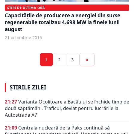
ȘTIRI DE ULTIMĂ ORĂ
Capacităţile de producere a energiei din surse
regenerabile totalizau 4.698 MW la finele lunii
august
21 octombrie 2016
1
2
3
»
ȘTIRILE ZILEI
21:27
Varianta Ocolitoare a Bacăului se închide timp de
două săptămâni. Traficul, deviat pentru lucrările la
Autostrada A7
21:09
Centrala nucleară de la Paks continuă să