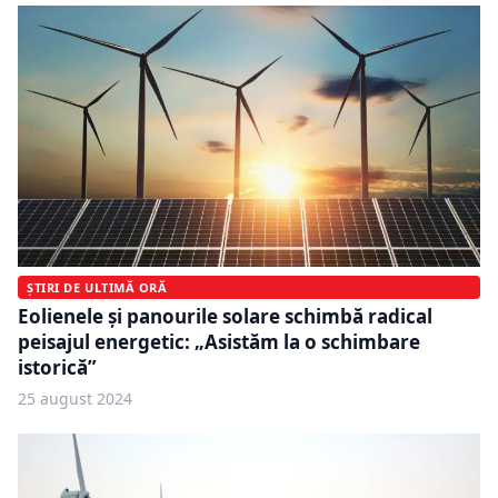
ȘTIRI DE ULTIMĂ ORĂ
Eolienele și panourile solare schimbă radical
peisajul energetic: „Asistăm la o schimbare
istorică”
25 august 2024