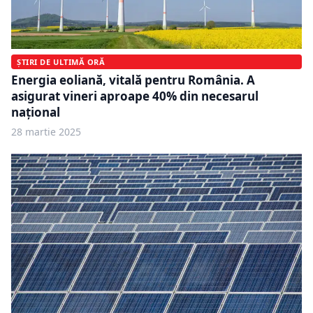
ȘTIRI DE ULTIMĂ ORĂ
Energia eoliană, vitală pentru România. A
asigurat vineri aproape 40% din necesarul
național
28 martie 2025