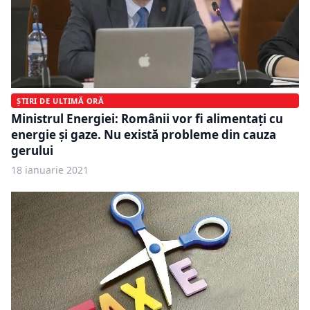
ȘTIRI DE ULTIMĂ ORĂ
Ministrul Energiei: Românii vor fi alimentaţi cu
energie şi gaze. Nu există probleme din cauza
gerului
18 ianuarie 2021