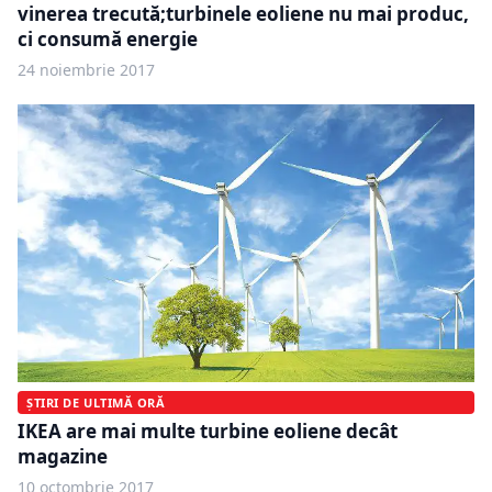
vinerea trecută;turbinele eoliene nu mai produc,
ci consumă energie
24 noiembrie 2017
ȘTIRI DE ULTIMĂ ORĂ
IKEA are mai multe turbine eoliene decât
magazine
10 octombrie 2017