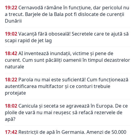
19:22
Cernavodă rămâne în funcțiune, dar pericolul nu
a trecut. Barjele de la Bala pot fi dislocate de curenții
Dunării
19:02
Vacanță fără oboseală! Secretele care te ajută să
scapi rapid de jet lag
18:42
AI inventează inundații, victime și pene de
curent. Cum sunt păcăliți oamenii în timpul dezastrelor
naturale
18:22
Parola nu mai este suficientă! Cum funcționează
autentificarea multifactor și ce conturi trebuie
protejate
18:02
Canicula și seceta se agravează în Europa. De ce
ploile de vară nu mai reușesc să refacă rezervele de
apă?
17:42
Restricții de apă în Germania. Amenzi de 50.000