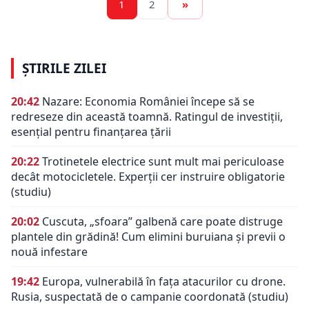
1
2
»
ȘTIRILE ZILEI
20:42
Nazare: Economia României începe să se
redreseze din această toamnă. Ratingul de investiții,
esențial pentru finanțarea țării
20:22
Trotinetele electrice sunt mult mai periculoase
decât motocicletele. Experții cer instruire obligatorie
(studiu)
20:02
Cuscuta, „sfoara” galbenă care poate distruge
plantele din grădină! Cum elimini buruiana și previi o
nouă infestare
19:42
Europa, vulnerabilă în fața atacurilor cu drone.
Rusia, suspectată de o campanie coordonată (studiu)