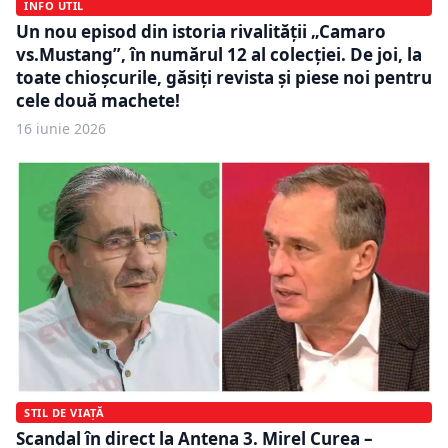
INFO UTIL
Un nou episod din istoria rivalității „Camaro
vs.Mustang”, în numărul 12 al colecției. De joi, la
toate chioșcurile, găsiți revista și piese noi pentru
cele două machete!
16 iunie 2026
STIL DE VIAȚĂ
Scandal în direct la Antena 3. Mirel Curea –