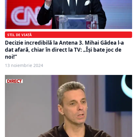
STIL DE VIAȚĂ
Decizie incredibilă la Antena 3. Mihai Gâdea l-a
dat afară, chiar în direct la TV: „Își bate joc de
noi!”
13 noiembrie 2024