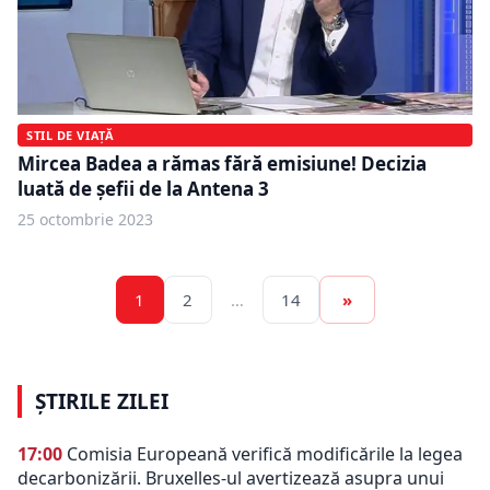
STIL DE VIAȚĂ
Mircea Badea a rămas fără emisiune! Decizia
luată de şefii de la Antena 3
25 octombrie 2023
1
2
…
14
»
ȘTIRILE ZILEI
17:00
Comisia Europeană verifică modificările la legea
decarbonizării. Bruxelles-ul avertizează asupra unui