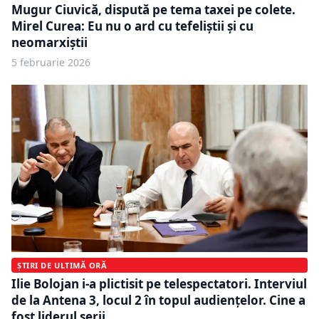
Mugur Ciuvică, dispută pe tema taxei pe colete.
Mirel Curea: Eu nu o ard cu tefeliștii și cu
neomarxiștii
5 februarie 2026
ȘTIRI DE ULTIMĂ ORĂ
Ilie Bolojan i-a plictisit pe telespectatori. Interviul
de la Antena 3, locul 2 în topul audiențelor. Cine a
fost liderul serii