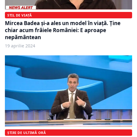
STIL DE VIAȚĂ
Mircea Badea și-a ales un model în viață. Ţine
chiar acum frâiele României: E aproape
nepământean
19 aprilie 2024
ȘTIRI DE ULTIMĂ ORĂ