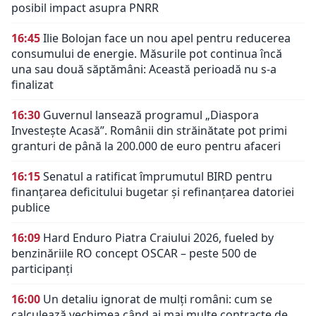
posibil impact asupra PNRR
16:45
Ilie Bolojan face un nou apel pentru reducerea
consumului de energie. Măsurile pot continua încă
una sau două săptămâni: Această perioadă nu s-a
finalizat
16:30
Guvernul lansează programul „Diaspora
Investește Acasă”. Românii din străinătate pot primi
granturi de până la 200.000 de euro pentru afaceri
16:15
Senatul a ratificat împrumutul BIRD pentru
finanțarea deficitului bugetar și refinanțarea datoriei
publice
16:09
Hard Enduro Piatra Craiului 2026, fueled by
benzinăriile RO concept OSCAR – peste 500 de
participanți
16:00
Un detaliu ignorat de mulți români: cum se
calculează vechimea când ai mai multe contracte de