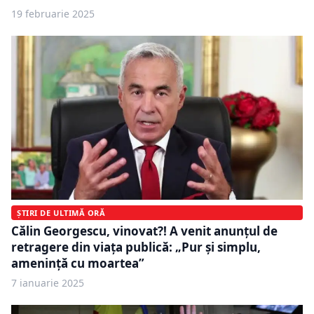
19 februarie 2025
ȘTIRI DE ULTIMĂ ORĂ
Călin Georgescu, vinovat?! A venit anunțul de
retragere din viața publică: „Pur și simplu,
amenință cu moartea”
7 ianuarie 2025