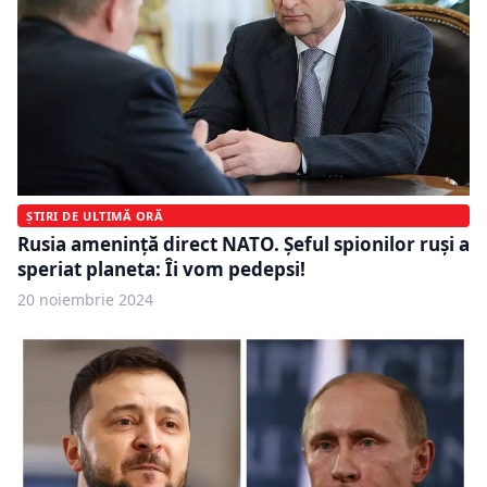
ȘTIRI DE ULTIMĂ ORĂ
Rusia amenință direct NATO. Șeful spionilor ruși a
speriat planeta: Îi vom pedepsi!
20 noiembrie 2024