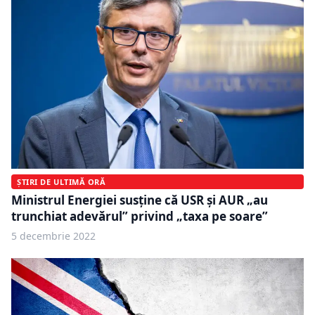
ȘTIRI DE ULTIMĂ ORĂ
Ministrul Energiei susține că USR și AUR „au
trunchiat adevărul” privind „taxa pe soare”
5 decembrie 2022