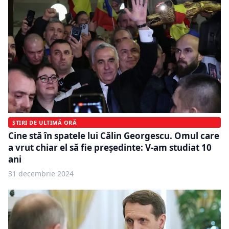
ȘTIRI DE ULTIMĂ ORĂ
Cine stă în spatele lui Călin Georgescu. Omul care
a vrut chiar el să fie președinte: V-am studiat 10
ani
31 decembrie 2024