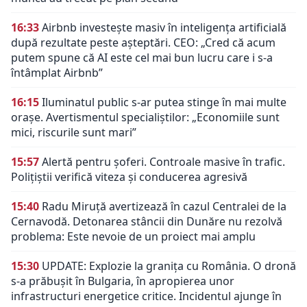
16:33
Airbnb investește masiv în inteligența artificială
după rezultate peste așteptări. CEO: „Cred că acum
putem spune că AI este cel mai bun lucru care i s-a
întâmplat Airbnb”
16:15
Iluminatul public s-ar putea stinge în mai multe
orașe. Avertismentul specialiștilor: „Economiile sunt
mici, riscurile sunt mari”
15:57
Alertă pentru șoferi. Controale masive în trafic.
Polițiștii verifică viteza și conducerea agresivă
15:40
Radu Miruță avertizează în cazul Centralei de la
Cernavodă. Detonarea stâncii din Dunăre nu rezolvă
problema: Este nevoie de un proiect mai amplu
15:30
UPDATE: Explozie la granița cu România. O dronă
s-a prăbușit în Bulgaria, în apropierea unor
infrastructuri energetice critice. Incidentul ajunge în