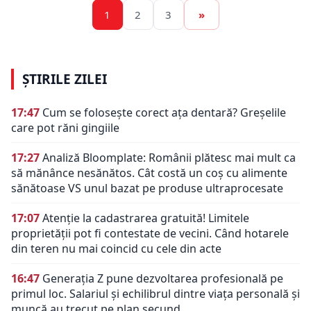
1
2
3
»
ȘTIRILE ZILEI
17:47
Cum se folosește corect ața dentară? Greșelile
care pot răni gingiile
17:27
Analiză Bloomplate: Românii plătesc mai mult ca
să mănânce nesănătos. Cât costă un coș cu alimente
sănătoase VS unul bazat pe produse ultraprocesate
17:07
Atenție la cadastrarea gratuită! Limitele
proprietății pot fi contestate de vecini. Când hotarele
din teren nu mai coincid cu cele din acte
16:47
Generația Z pune dezvoltarea profesională pe
primul loc. Salariul și echilibrul dintre viața personală și
muncă au trecut pe plan secund