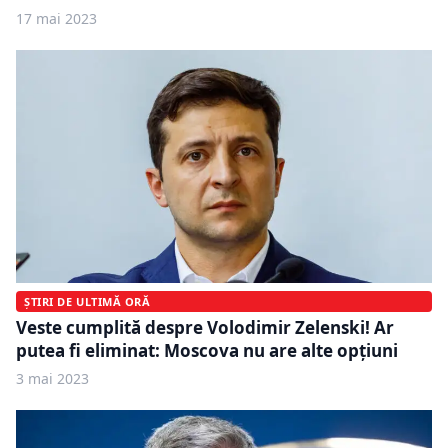
17 mai 2023
ȘTIRI DE ULTIMĂ ORĂ
Veste cumplită despre Volodimir Zelenski! Ar
putea fi eliminat: Moscova nu are alte opțiuni
3 mai 2023