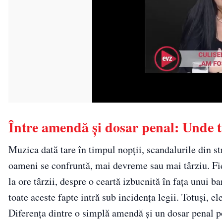
Între amendă și dosar penal: Unde tr
Muzica dată tare în timpul nopții, scandalurile din str
oameni se confruntă, mai devreme sau mai târziu. Fie
la ore târzii, despre o ceartă izbucnită în fața unui b
toate aceste fapte intră sub incidența legii. Totuși, el
Diferența dintre o simplă amendă și un dosar penal po