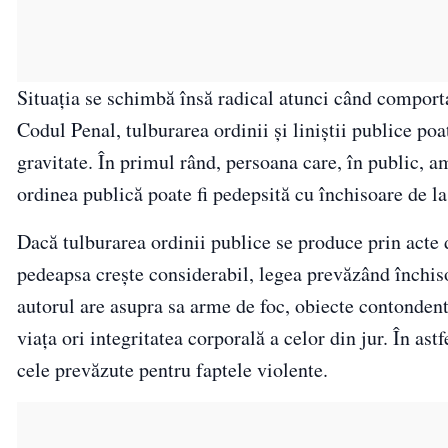
Situația se schimbă însă radical atunci când comporta
Codul Penal, tulburarea ordinii și liniștii publice poa
gravitate. În primul rând, persoana care, în public, a
ordinea publică poate fi pedepsită cu închisoare de la
Dacă tulburarea ordinii publice se produce prin acte d
pedeapsa crește considerabil, legea prevăzând închiso
autorul are asupra sa arme de foc, obiecte contondent
viața ori integritatea corporală a celor din jur. În as
cele prevăzute pentru faptele violente.