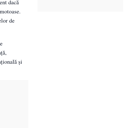
rent dacă
omotoase.
elor de
te
ță,
țională și