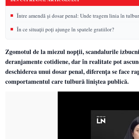
Între amendă și dosar penal: Unde tragem linia în tulbur
În ce situații poți ajunge în spatele gratiilor?
Zgomotul de la miezul nopții, scandalurile izbucnit
deranjamente cotidiene, dar în realitate pot ascun
deschiderea unui dosar penal, diferența se face rap
comportamentul care tulbură liniștea publică.