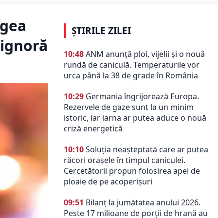
egea
ȘTIRILE ZILEI
 ignoră
10:48
ANM anunță ploi, vijelii și o nouă
rundă de caniculă. Temperaturile vor
urca până la 38 de grade în România
10:29
Germania îngrijorează Europa.
Rezervele de gaze sunt la un minim
istoric, iar iarna ar putea aduce o nouă
criză energetică
10:10
Soluția neașteptată care ar putea
răcori orașele în timpul caniculei.
Cercetătorii propun folosirea apei de
ploaie de pe acoperișuri
09:51
Bilanț la jumătatea anului 2026.
Peste 17 milioane de porții de hrană au