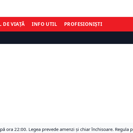
L DE VIAȚĂ
INFO UTIL
PROFESIONIȘTI
 după ora 22:00. Legea prevede amenzi și chiar închisoare. Regula 