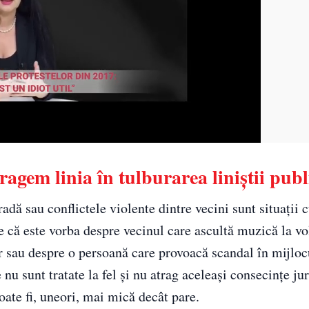
agem linia în tulburarea liniștii publ
adă sau conflictele violente dintre vecini sunt situații 
 că este vorba despre vecinul care ascultă muzică la vo
ar sau despre o persoană care provoacă scandal în mijlocu
e nu sunt tratate la fel și nu atrag aceleași consecințe jur
ate fi, uneori, mai mică decât pare.