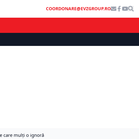
COORDONARE@EVZGROUP.RO
pe care mulți o ignoră