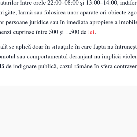
catarilor între orele 22:00–08:00 și 13:00–14:00, indife
rigăte, larmă sau folosirea unor aparate ori obiecte zg
unor persoane juridice sau în imediata apropiere a imobil
amenzi cuprinse între 500 și 1.500 de
lei
.
lă se aplică doar în situațiile în care fapta nu întruneș
gomotul sau comportamentul deranjant nu implică violen
lă de indignare publică, cazul rămâne în sfera contraven