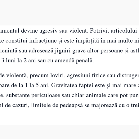
mentul devine agresiv sau violent. Potrivit articolului
te constitui infracțiune și este împărțită în mai multe n
menință sau adresează jigniri grave altor persoane și ast
 3 luni la 2 ani sau cu amendă penală.
e violență, precum loviri, agresiuni fizice sau distruger
are de la 1 la 5 ani. Gravitatea faptei este și mai mare
e, substanțe periculoase sau chiar animale care pot pun
tfel de cazuri, limitele de pedeapsă se majorează cu o tr