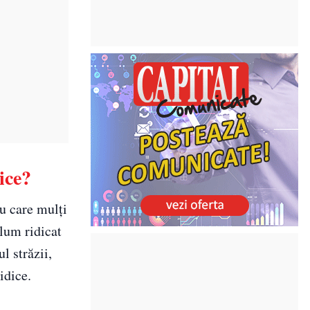
ice?
cu care mulți
lum ridicat
l străzii,
idice.