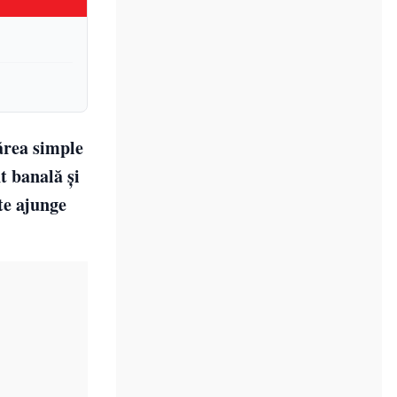
părea simple
t banală și
te ajunge