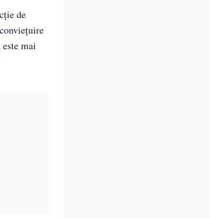
cție de
conviețuire
a este mai
e