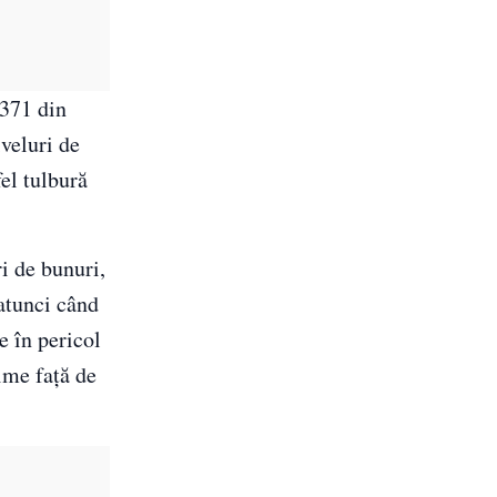
 371 din
iveluri de
fel tulbură
i de bunuri,
 atunci când
e în pericol
eime față de