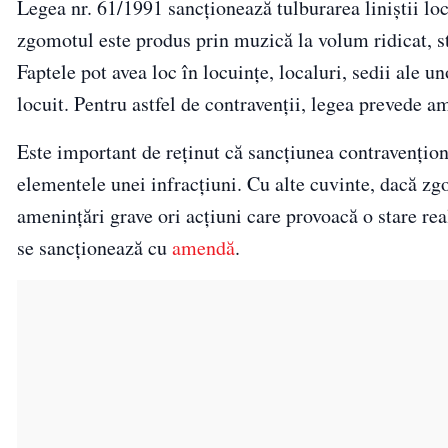
Legea nr. 61/1991 sancționează tulburarea liniștii lo
zgomotul este produs prin muzică la volum ridicat, st
Faptele pot avea loc în locuințe, localuri, sedii ale 
locuit. Pentru astfel de contravenții, legea prevede 
Este important de reținut că sancțiunea contravenționa
elementele unei infracțiuni. Cu alte cuvinte, dacă z
amenințări grave ori acțiuni care provoacă o stare rea
se sancționează cu
amendă
.