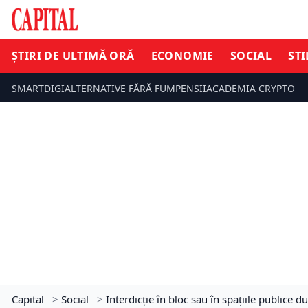
ȘTIRI DE ULTIMĂ ORĂ
ECONOMIE
SOCIAL
STI
SMARTDIGI
ALTERNATIVE FĂRĂ FUM
PENSII
ACADEMIA CRYPTO
Capital
>
Social
>
Interdicție în bloc sau în spațiile publice