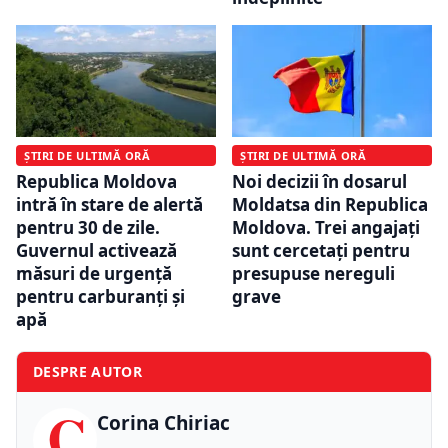
ȘTIRI DE ULTIMĂ ORĂ
ȘTIRI DE ULTIMĂ ORĂ
Republica Moldova
Noi decizii în dosarul
intră în stare de alertă
Moldatsa din Republica
pentru 30 de zile.
Moldova. Trei angajați
Guvernul activează
sunt cercetați pentru
măsuri de urgență
presupuse nereguli
pentru carburanți și
grave
apă
DESPRE AUTOR
C
Corina Chiriac