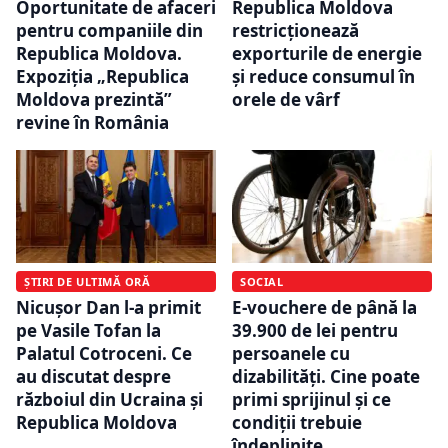
Oportunitate de afaceri
Republica Moldova
pentru companiile din
restricționează
Republica Moldova.
exporturile de energie
Expoziția „Republica
și reduce consumul în
Moldova prezintă”
orele de vârf
revine în România
ȘTIRI DE ULTIMĂ ORĂ
SOCIAL
Nicușor Dan l-a primit
E-vouchere de până la
pe Vasile Tofan la
39.900 de lei pentru
Palatul Cotroceni. Ce
persoanele cu
au discutat despre
dizabilități. Cine poate
războiul din Ucraina și
primi sprijinul și ce
Republica Moldova
condiții trebuie
îndeplinite