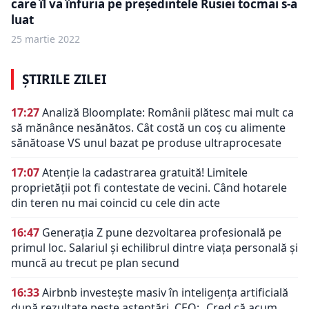
care îl va înfuria pe președintele Rusiei tocmai s-a
luat
25 martie 2022
ȘTIRILE ZILEI
17:27
Analiză Bloomplate: Românii plătesc mai mult ca
să mănânce nesănătos. Cât costă un coș cu alimente
sănătoase VS unul bazat pe produse ultraprocesate
17:07
Atenție la cadastrarea gratuită! Limitele
proprietății pot fi contestate de vecini. Când hotarele
din teren nu mai coincid cu cele din acte
16:47
Generația Z pune dezvoltarea profesională pe
primul loc. Salariul și echilibrul dintre viața personală și
muncă au trecut pe plan secund
16:33
Airbnb investește masiv în inteligența artificială
după rezultate peste așteptări. CEO: „Cred că acum