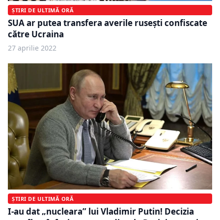
ȘTIRI DE ULTIMĂ ORĂ
SUA ar putea transfera averile rusești confiscate
către Ucraina
27 aprilie 2022
ȘTIRI DE ULTIMĂ ORĂ
I-au dat „nucleara” lui Vladimir Putin! Decizia