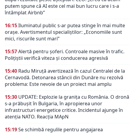
putem spune că AI este cel mai bun lucru care i s-a
întâmplat Airbnb”
16:15
Iluminatul public s-ar putea stinge în mai multe
orașe. Avertismentul specialiștilor: „Economiile sunt
mici, riscurile sunt mari”
15:57
Alertă pentru șoferi. Controale masive în trafic.
Polițiștii verifică viteza și conducerea agresivă
15:40
Radu Miruță avertizează în cazul Centralei de la
Cernavodă. Detonarea stâncii din Dunăre nu rezolvă
problema: Este nevoie de un proiect mai amplu
15:30
UPDATE: Explozie la granița cu România. O dronă
s-a prăbușit în Bulgaria, în apropierea unor
infrastructuri energetice critice. Incidentul ajunge în
atenția NATO. Reacția MApN
15:19
Se schimbă regulile pentru angajarea