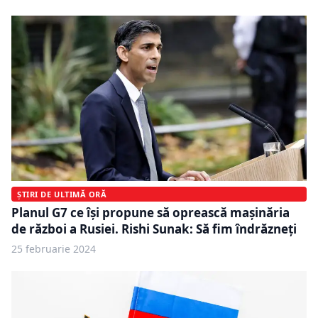
ȘTIRI DE ULTIMĂ ORĂ
Planul G7 ce îşi propune să oprească maşinăria
de război a Rusiei. Rishi Sunak: Să fim îndrăzneţi
25 februarie 2024