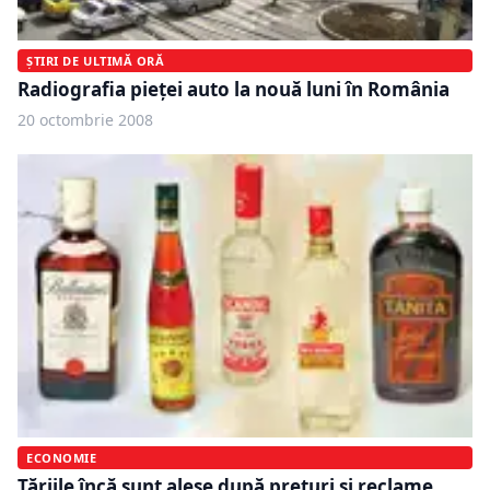
ȘTIRI DE ULTIMĂ ORĂ
Radiografia pieţei auto la nouă luni în România
20 octombrie 2008
ECONOMIE
Tăriile încă sunt alese după preţuri şi reclame