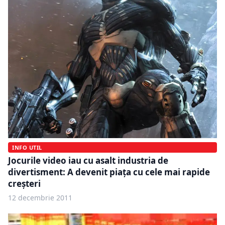
INFO UTIL
Jocurile video iau cu asalt industria de
divertisment: A devenit piaţa cu cele mai rapide
creşteri
12 decembrie 2011