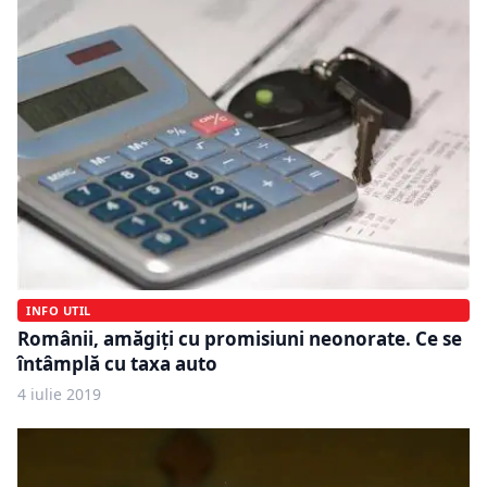
INFO UTIL
Românii, amăgiți cu promisiuni neonorate. Ce se
întâmplă cu taxa auto
4 iulie 2019