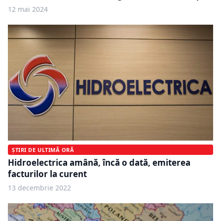
12 mai 2024
ȘTIRI DE ULTIMĂ ORĂ
Hidroelectrica amână, încă o dată, emiterea
facturilor la curent
13 decembrie 2022