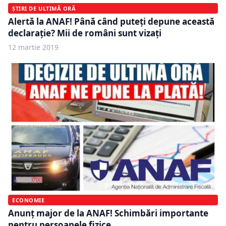
ȘTIRI DE ULTIMĂ ORĂ
Alertă la ANAF! Până când puteți depune această
declarație? Mii de români sunt vizați
12 martie 2019
ECONOMIE
Anunț major de la ANAF! Schimbări importante
pentru persoanele fizice