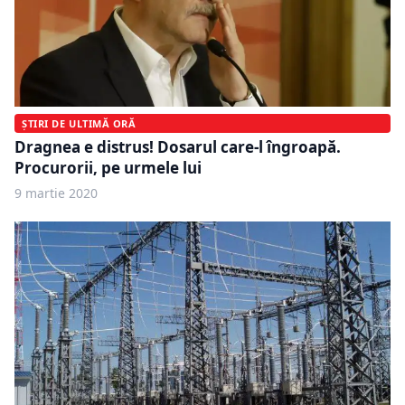
ȘTIRI DE ULTIMĂ ORĂ
Dragnea e distrus! Dosarul care-l îngroapă.
Procurorii, pe urmele lui
9 martie 2020