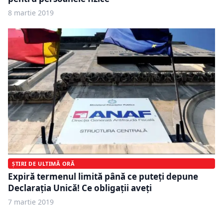
8 martie 2019
ȘTIRI DE ULTIMĂ ORĂ
Expiră termenul limită până ce puteţi depune
Declaraţia Unică! Ce obligaţii aveţi
7 martie 2019