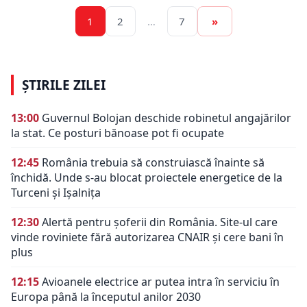
1
2
…
7
»
ȘTIRILE ZILEI
13:00
Guvernul Bolojan deschide robinetul angajărilor
la stat. Ce posturi bănoase pot fi ocupate
12:45
România trebuia să construiască înainte să
închidă. Unde s-au blocat proiectele energetice de la
Turceni și Ișalnița
12:30
Alertă pentru șoferii din România. Site-ul care
vinde roviniete fără autorizarea CNAIR și cere bani în
plus
12:15
Avioanele electrice ar putea intra în serviciu în
Europa până la începutul anilor 2030