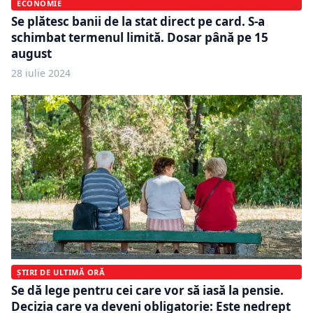
ECONOMIE
Se plătesc banii de la stat direct pe card. S-a
schimbat termenul limită. Dosar până pe 15
august
28 iulie 2024
ȘTIRI DE ULTIMĂ ORĂ
Se dă lege pentru cei care vor să iasă la pensie.
Decizia care va deveni obligatorie: Este nedrept