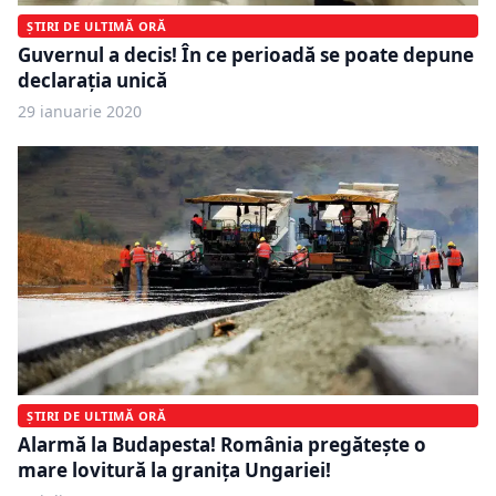
ȘTIRI DE ULTIMĂ ORĂ
Guvernul a decis! În ce perioadă se poate depune
declarația unică
29 ianuarie 2020
ȘTIRI DE ULTIMĂ ORĂ
Alarmă la Budapesta! România pregătește o
mare lovitură la granița Ungariei!