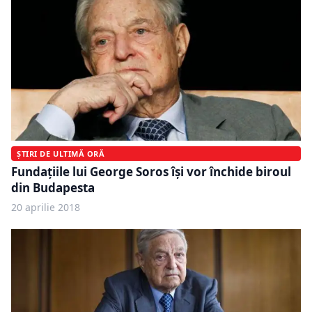
ȘTIRI DE ULTIMĂ ORĂ
Fundaţiile lui George Soros îşi vor închide biroul
din Budapesta
20 aprilie 2018