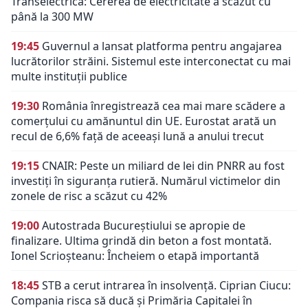
Transelectrica: Cererea de electricitate a scăzut cu
până la 300 MW
19:45
Guvernul a lansat platforma pentru angajarea
lucrătorilor străini. Sistemul este interconectat cu mai
multe instituții publice
19:30
România înregistrează cea mai mare scădere a
comerțului cu amănuntul din UE. Eurostat arată un
recul de 6,6% față de aceeași lună a anului trecut
19:15
CNAIR: Peste un miliard de lei din PNRR au fost
investiți în siguranța rutieră. Numărul victimelor din
zonele de risc a scăzut cu 42%
19:00
Autostrada Bucureștiului se apropie de
finalizare. Ultima grindă din beton a fost montată.
Ionel Scrioșteanu: Încheiem o etapă importantă
18:45
STB a cerut intrarea în insolvență. Ciprian Ciucu:
Compania risca să ducă și Primăria Capitalei în