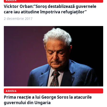
ARHIVA
Vicktor Orban:”Soroș destablizează guvernele
care iau atitudine împotriva refugiaților”
2 decembrie 2017
ARHIVA
Prima reacție a lui George Soros la atacurile
guvernului din Ungaria