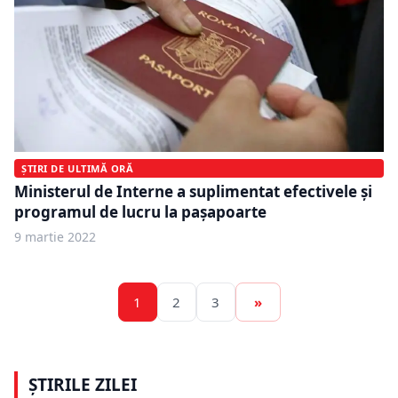
ȘTIRI DE ULTIMĂ ORĂ
Ministerul de Interne a suplimentat efectivele și
programul de lucru la pașapoarte
9 martie 2022
1
2
3
»
ȘTIRILE ZILEI