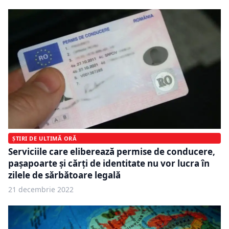
ȘTIRI DE ULTIMĂ ORĂ
Serviciile care eliberează permise de conducere,
paşapoarte şi cărţi de identitate nu vor lucra în
zilele de sărbătoare legală
21 decembrie 2022