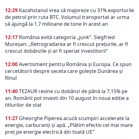
12:29
Kazahstanul vrea să majoreze cu 31% exporturile
de petrol prin ruta BTC. Volumul transportat ar urma
să ajungă la 1,7 milioane de tone în acest an
12:17
România evită categoria „junk”. Siegfried
Mureșan: „Retrogradarea ar fi crescut preţurile, ar fi
crescut dobânzile şi ar fi speriat investitorii”
12:00
Avertisment pentru România și Europa. Ce spun
cercetătorii despre seceta care golește Dunărea și
Rinul
11:40
TEZAUR revine cu dobânzi de până la 7,15% pe
an. Românii pot investi din 10 august în noua ediție a
titlurilor de stat
11:27
Gheorghe Piperea acuză scumpiri accelerate la
energie, carburanți și apă. „Plătim efectiv cel mai mare
preț pe energie electrică din toată UE”