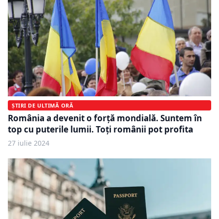
ȘTIRI DE ULTIMĂ ORĂ
România a devenit o forță mondială. Suntem în
top cu puterile lumii. Toți românii pot profita
27 iulie 2024