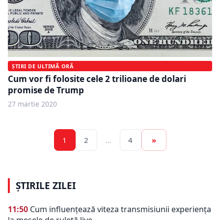
ȘTIRI DE ULTIMĂ ORĂ
Cum vor fi folosite cele 2 trilioane de dolari
promise de Trump
27 martie 2020
1
2
…
4
»
ȘTIRILE ZILEI
11:50
Cum influențează viteza transmisiunii experiența
la mesele de ruletă live