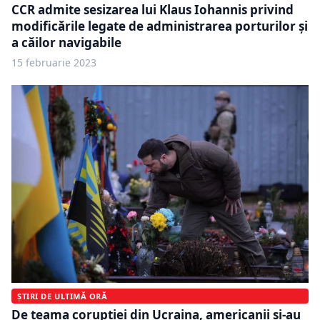
CCR admite sesizarea lui Klaus Iohannis privind
modificările legate de administrarea porturilor și
a căilor navigabile
15 februarie 2023
ȘTIRI DE ULTIMĂ ORĂ
De teama corupției din Ucraina, americanii și-au