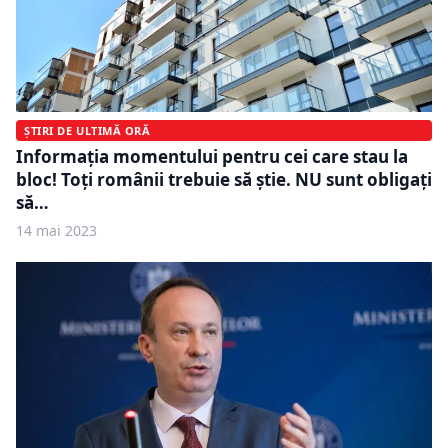
ȘTIRI DE ULTIMĂ ORĂ
Informația momentului pentru cei care stau la
bloc! Toţi românii trebuie să ştie. NU sunt obligaţi
să…
14 mai 2023