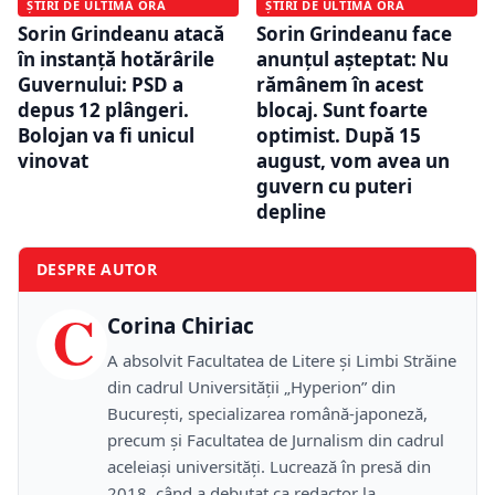
ȘTIRI DE ULTIMĂ ORĂ
ȘTIRI DE ULTIMĂ ORĂ
Sorin Grindeanu atacă
Sorin Grindeanu face
în instanță hotărârile
anunțul așteptat: Nu
Guvernului: PSD a
rămânem în acest
depus 12 plângeri.
blocaj. Sunt foarte
Bolojan va fi unicul
optimist. După 15
vinovat
august, vom avea un
guvern cu puteri
depline
DESPRE AUTOR
C
Corina Chiriac
A absolvit Facultatea de Litere și Limbi Străine
din cadrul Universității „Hyperion” din
București, specializarea română-japoneză,
precum și Facultatea de Jurnalism din cadrul
aceleiași universități. Lucrează în presă din
2018, când a debutat ca redactor la