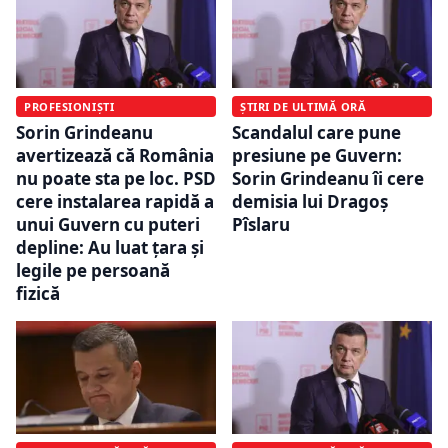
PROFESIONIȘTI
ȘTIRI DE ULTIMĂ ORĂ
Sorin Grindeanu
Scandalul care pune
avertizează că România
presiune pe Guvern:
nu poate sta pe loc. PSD
Sorin Grindeanu îi cere
cere instalarea rapidă a
demisia lui Dragoș
unui Guvern cu puteri
Pîslaru
depline: Au luat ţara şi
legile pe persoană
fizică