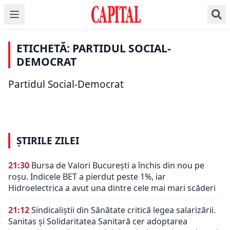
ȘTIRI DE ULTIMĂ ORĂ
Consultările de la
Cotroceni s-au
ȘTIRI DE ULTIMĂ ORĂ
UPDATE: PSD și AUR
încheiat fără rezultat.
depun împreună
UPDATE A fost dat
ETICHETĂ: PARTIDUL SOCIAL-
Nicușor Dan: Vom
moțiune de cenzură
afară din partid!
continua până când se
împotriva lui Ilie
ȘTIRI DE ULTIMĂ ORĂ
DEMOCRAT
Bomba serii în politica
va cristaliza o
Bolojan. Anunțurile
din România!
Dilma Rousseff, un
variantă de majoritate
liderilor celor două
Partidul Social-Democrat
Acuzațiile sunt extrem
nou mandat de
solidă, pro-occidentală
partide
de grave
preşedinte al Braziliei
ȘTIRILE ZILEI
21:30
Bursa de Valori București a închis din nou pe
roșu. Indicele BET a pierdut peste 1%, iar
Hidroelectrica a avut una dintre cele mai mari scăderi
21:12
Sindicaliștii din Sănătate critică legea salarizării.
Sanitas și Solidaritatea Sanitară cer adoptarea