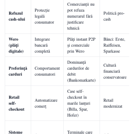
Comercianții nu
Protecție
pot refuza
Refuzul
Politică pro-
legală
numerarul fără
cash-ului
cash
consumator
justificare
tehnică
Wero
Integrare
Plăți instant P2P
Bănci: Erste,
(plăți
bancară
și comerciale
Raiffeisen,
digitale)
completă
prin Wero
Sparkasse
Dominanță
Cultură
Preferință
Comportament
cardurilor de
financiară
carduri
consumatori
debit
conservatoare
(Bankomatkarte)
Case self-
Retail
checkout în
Automatizare
Retail
self-
marile lanțuri
comerț
modernizat
checkout
(Billa, Spar,
Hofer)
Sisteme
Terminale care