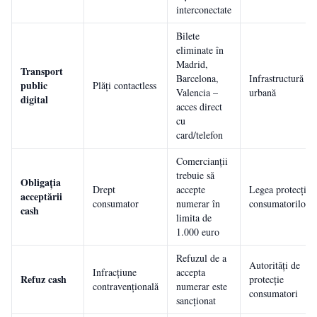
interconectate
Bilete
eliminate în
Madrid,
Transport
Barcelona,
Infrastructură
public
Plăți contactless
Valencia –
urbană
digital
acces direct
cu
card/telefon
Comercianții
trebuie să
Obligația
Drept
accepte
Legea protecției
acceptării
consumator
numerar în
consumatorilor
cash
limita de
1.000 euro
Refuzul de a
Autorități de
Infracțiune
accepta
Refuz cash
protecție
contravențională
numerar este
consumatori
sancționat