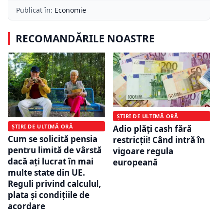
Publicat în:
Economie
RECOMANDĂRILE NOASTRE
ȘTIRI DE ULTIMĂ ORĂ
ȘTIRI DE ULTIMĂ ORĂ
Adio plăți cash fără
Cum se solicită pensia
restricții! Când intră în
pentru limită de vârstă
vigoare regula
dacă ați lucrat în mai
europeană
multe state din UE.
Reguli privind calculul,
plata și condițiile de
acordare