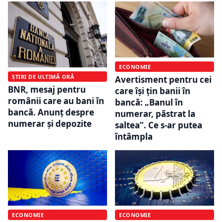
ECONOMIE
ȘTIRI DE ULTIMĂ ORĂ
Avertisment pentru cei
BNR, mesaj pentru
care își țin banii în
românii care au bani în
bancă: „Banul în
bancă. Anunț despre
numerar, păstrat la
numerar și depozite
saltea”. Ce s-ar putea
întâmpla
ECONOMIE
ECONOMIE