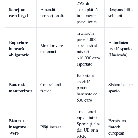
25% din
Sancțiuni
Amendă
suma plătită
Responsabilitate
cash ilegal
proporțională
în numerar
solidară
peste limită
Tranzacții
peste 3.000
Raportare
Autoritatea
Monitorizare
euro cash și
bancară
fiscală spaniolă
automată
mișcări
obligatorie
(Hacienda)
>10.000 euro
raportate
Raportare
specială
Bancnote
Control anti-
Sistem bancar
pentru
monitorizate
fraudă
spaniol
bancnote de
500 euro
Transferuri
rapide între
Bizum +
Ecosistem
Spania și alte
integrare
Plăți instant
fintech
țări UE prin
Wero
european
rețele