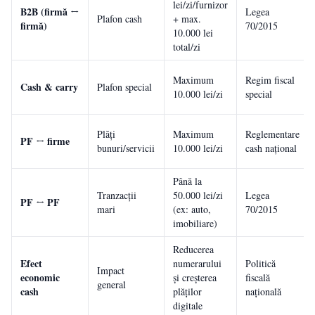
lei/zi/furnizor
B2B (firmă ↔
Legea
Plafon cash
+ max.
firmă)
70/2015
10.000 lei
total/zi
Maximum
Regim fiscal
Cash & carry
Plafon special
10.000 lei/zi
special
Plăți
Maximum
Reglementare
PF ↔ firme
bunuri/servicii
10.000 lei/zi
cash național
Până la
Tranzacții
50.000 lei/zi
Legea
PF ↔ PF
mari
(ex: auto,
70/2015
imobiliare)
Reducerea
Efect
numerarului
Politică
Impact
economic
și creșterea
fiscală
general
cash
plăților
națională
digitale