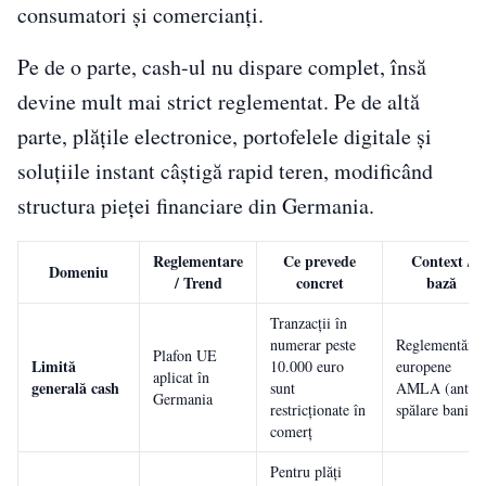
consumatori și comercianți.
Pe de o parte, cash-ul nu dispare complet, însă
devine mult mai strict reglementat. Pe de altă
parte, plățile electronice, portofelele digitale și
soluțiile instant câștigă rapid teren, modificând
structura pieței financiare din Germania.
Reglementare
Ce prevede
Context /
Domeniu
/ Trend
concret
bază
Tranzacții în
numerar peste
Reglementări
Plafon UE
Limită
10.000 euro
europene
aplicat în
generală cash
sunt
AMLA (anti-
Germania
restricționate în
spălare bani)
comerț
Pentru plăți