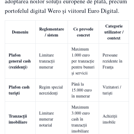
adoptarea noilor soluții europene de plată, precum
portofelul digital Wero și viitorul Euro Digital.
Categorie
Reglementare
Ce prevede
Domeniu
utilizator /
/ sistem
concret
context
Maximum
Plafon
Limitare
1.000 euro
Persoane
general cash
tranzacții
per tranzacție
rezidente în
(rezidenți)
numerar
pentru bunuri
Franța
și servicii
Până la
Plafon cash
Regim special
Vizitatori /
15.000 euro
turiști
nerezidenți
turiști
în numerar
Maximum
Limitare
3.000 euro
Tranzacții
Achiziții
numerar
cash în
imobiliare
imobile
notarial
tranzacții
imobiliare