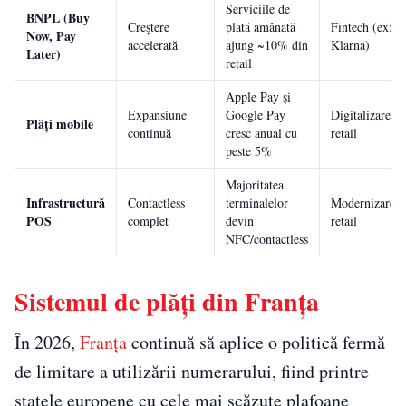
Serviciile de
BNPL (Buy
Creștere
plată amânată
Fintech (ex:
Now, Pay
accelerată
ajung ~10% din
Klarna)
Later)
retail
Apple Pay și
Expansiune
Google Pay
Digitalizare
Plăți mobile
continuă
cresc anual cu
retail
peste 5%
Majoritatea
Infrastructură
Contactless
terminalelor
Modernizare
POS
complet
devin
retail
NFC/contactless
Sistemul de plăți din Franța
În 2026,
Franța
continuă să aplice o politică fermă
de limitare a utilizării numerarului, fiind printre
statele europene cu cele mai scăzute plafoane