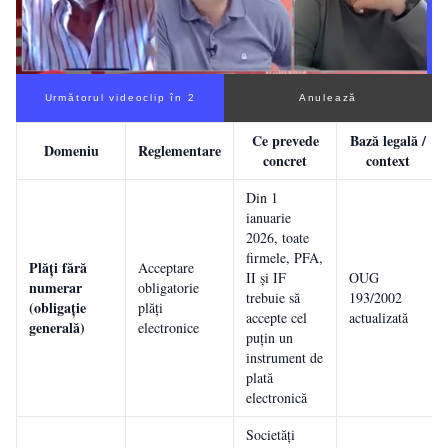
Următorul videoclip în 1
Anulează
Ce prevede
Bază legală /
Domeniu
Reglementare
concret
context
Din 1
ianuarie
2026, toate
firmele, PFA,
Plăți fără
Acceptare
II și IF
OUG
numerar
obligatorie
trebuie să
193/2002
(obligație
plăți
accepte cel
actualizată
generală)
electronice
puțin un
instrument de
plată
electronică
Societăți