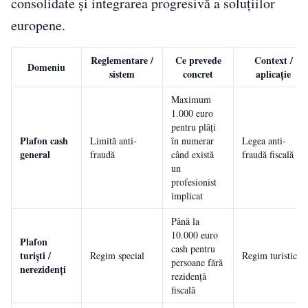
consolidate și integrarea progresivă a soluțiilor
europene.
Reglementare /
Ce prevede
Context /
Domeniu
sistem
concret
aplicație
Maximum
1.000 euro
pentru plăți
Plafon cash
Limită anti-
în numerar
Legea anti-
general
fraudă
când există
fraudă fiscală
un
profesionist
implicat
Până la
10.000 euro
Plafon
cash pentru
turiști /
Regim special
Regim turistic
persoane fără
nerezidenți
rezidență
fiscală