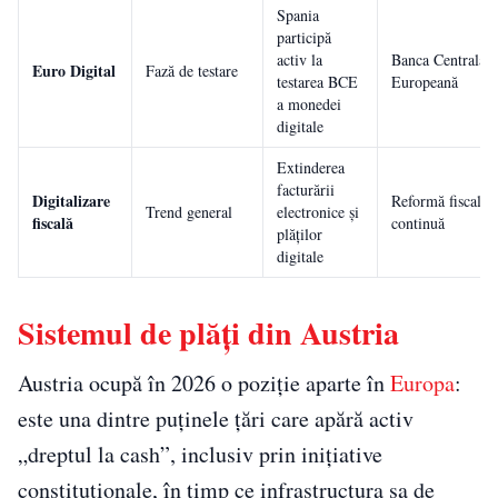
Spania
participă
activ la
Banca Centrală
Euro Digital
Fază de testare
testarea BCE
Europeană
a monedei
digitale
Extinderea
facturării
Digitalizare
Reformă fiscală
Trend general
electronice și
fiscală
continuă
plăților
digitale
Sistemul de plăți din Austria
Austria ocupă în 2026 o poziție aparte în
Europa
:
este una dintre puținele țări care apără activ
„dreptul la cash”, inclusiv prin inițiative
constituționale, în timp ce infrastructura sa de