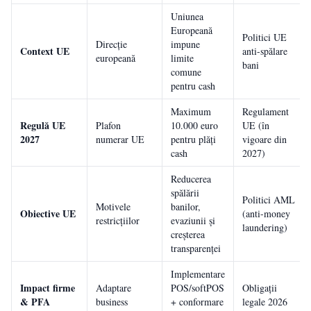
Uniunea
Europeană
Politici UE
Direcție
impune
Context UE
anti-spălare
europeană
limite
bani
comune
pentru cash
Maximum
Regulament
Regulă UE
Plafon
10.000 euro
UE (în
2027
numerar UE
pentru plăți
vigoare din
cash
2027)
Reducerea
spălării
Politici AML
Motivele
banilor,
Obiective UE
(anti-money
restricțiilor
evaziunii și
laundering)
creșterea
transparenței
Implementare
Impact firme
Adaptare
POS/softPOS
Obligații
& PFA
business
+ conformare
legale 2026