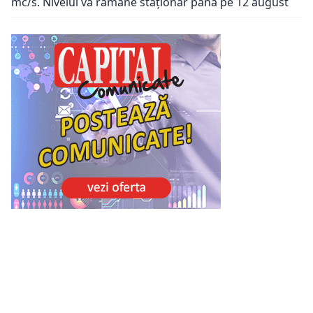
mc/s. Nivelul va rămâne staționar până pe 12 august