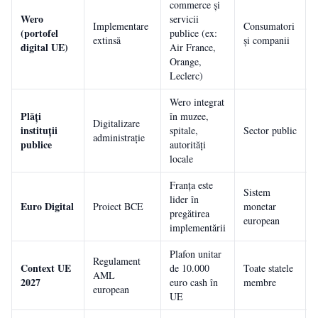
commerce și
Wero
servicii
Implementare
Consumatori
(portofel
publice (ex:
extinsă
și companii
digital UE)
Air France,
Orange,
Leclerc)
Wero integrat
Plăți
în muzee,
Digitalizare
instituții
spitale,
Sector public
p
administrație
publice
autorități
locale
Franța este
Sistem
lider în
Euro Digital
Proiect BCE
monetar
pregătirea
european
implementării
Plafon unitar
Regulament
Context UE
de 10.000
Toate statele
AML
2027
euro cash în
membre
european
UE