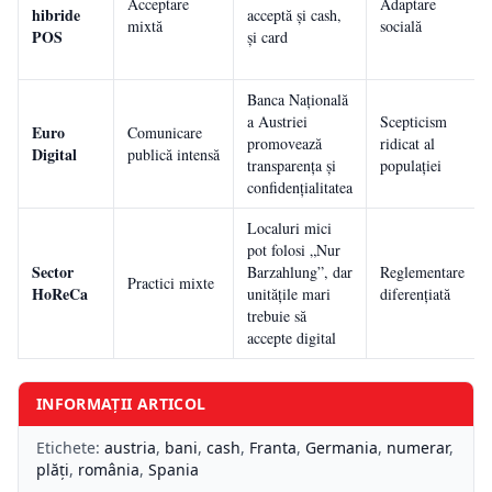
Acceptare
Adaptare
hibride
acceptă și cash,
mixtă
socială
POS
și card
Banca Națională
a Austriei
Scepticism
Euro
Comunicare
promovează
ridicat al
Digital
publică intensă
transparența și
populației
confidențialitatea
Localuri mici
pot folosi „Nur
Sector
Barzahlung”, dar
Reglementare
Practici mixte
HoReCa
unitățile mari
diferențiată
trebuie să
accepte digital
INFORMAȚII ARTICOL
Etichete:
austria
,
bani
,
cash
,
Franta
,
Germania
,
numerar
,
plăți
,
românia
,
Spania