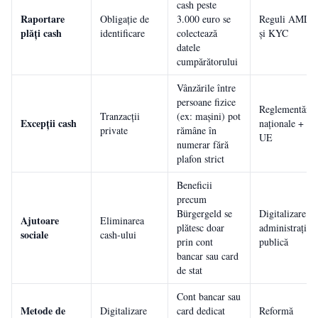
cash peste
Raportare
Obligație de
3.000 euro se
Reguli AML
plăți cash
identificare
colectează
și KYC
datele
cumpărătorului
Vânzările între
persoane fizice
Reglementări
Tranzacții
(ex: mașini) pot
Excepții cash
naționale +
private
rămâne în
UE
numerar fără
plafon strict
Beneficii
precum
Bürgergeld se
Digitalizare
Ajutoare
Eliminarea
plătesc doar
administrație
sociale
cash-ului
prin cont
publică
bancar sau card
de stat
Cont bancar sau
Metode de
Digitalizare
card dedicat
Reformă