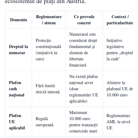
ecosistemul de plăți din Austria.
Reglementare
Ce prevede
Context /
Domeniu
/ sistem
concret
particularitate
Numerarul este
Protecție
considerat drept
Inițiative
Dreptul la
constituțională
fundamental și
legislative
numerar
(inițiativă în
element de
pentru „dreptul
curs)
libertate
la cash”
financiară
Nu există plafon
Plafon
național sever
Aliniere la
Fără limită
cash
(doar
plafonul UE de
strictă internă
național
reglementări UE
10.000 euro
aplicabile)
Maximum
Plafon
Reglementare
Regulă
10.000 euro
UE
AML la nivel
europeană
pentru tranzacții
aplicabil
UE
comerciale mari