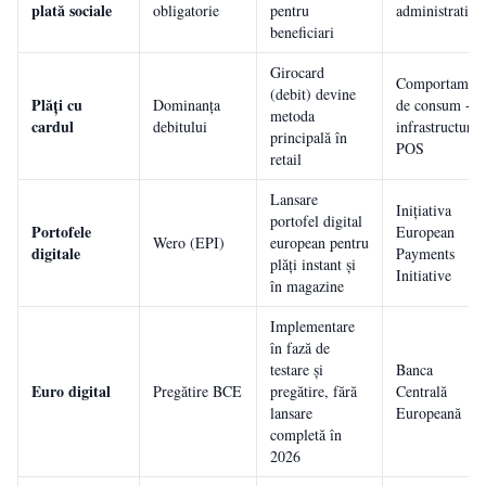
plată sociale
obligatorie
pentru
administrativă
beneficiari
Girocard
Comportamen
(debit) devine
Plăți cu
Dominanța
de consum +
metoda
cardul
debitului
infrastructură
principală în
POS
retail
Lansare
Inițiativa
portofel digital
Portofele
European
Wero (EPI)
european pentru
digitale
Payments
plăți instant și
Initiative
în magazine
Implementare
în fază de
testare și
Banca
Euro digital
Pregătire BCE
pregătire, fără
Centrală
lansare
Europeană
completă în
2026