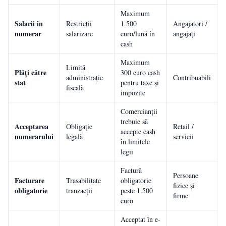
Maximum
Salarii în
Restricții
1.500
Angajatori /
numerar
salarizare
euro/lună în
angajați
cash
Maximum
Limită
Plăți către
300 euro cash
administrație
Contribuabili
stat
pentru taxe și
fiscală
impozite
Comercianții
trebuie să
Acceptarea
Obligație
Retail /
accepte cash
numerarului
legală
servicii
în limitele
legii
Factură
Persoane
Facturare
Trasabilitate
obligatorie
fizice și
obligatorie
tranzacții
peste 1.500
firme
f
euro
Acceptat în e-