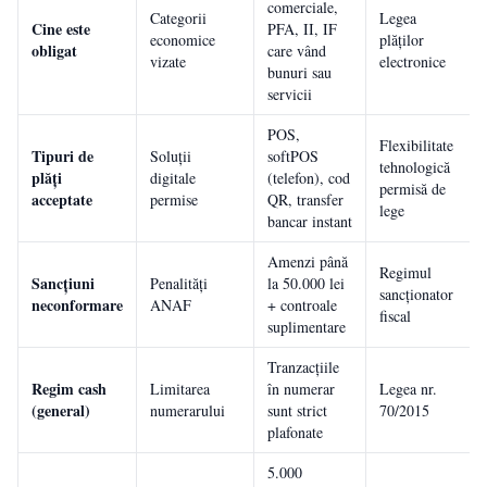
comerciale,
Categorii
Legea
Cine este
PFA, II, IF
economice
plăților
obligat
care vând
vizate
electronice
bunuri sau
servicii
POS,
Flexibilitate
Tipuri de
Soluții
softPOS
tehnologică
plăți
digitale
(telefon), cod
permisă de
acceptate
permise
QR, transfer
lege
bancar instant
Amenzi până
Regimul
Sancțiuni
Penalități
la 50.000 lei
sancționator
neconformare
ANAF
+ controale
fiscal
suplimentare
Tranzacțiile
Regim cash
Limitarea
în numerar
Legea nr.
(general)
numerarului
sunt strict
70/2015
plafonate
5.000