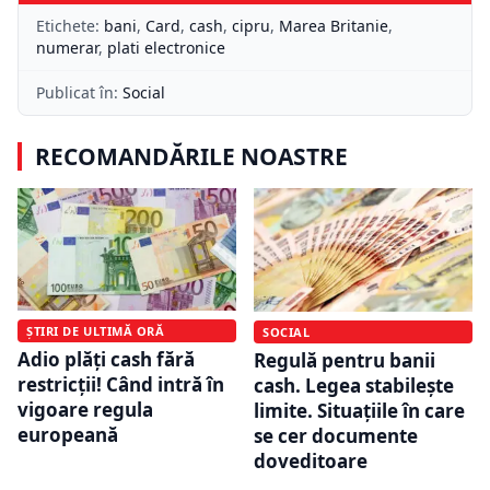
Etichete:
bani
,
Card
,
cash
,
cipru
,
Marea Britanie
,
numerar
,
plati electronice
Publicat în:
Social
RECOMANDĂRILE NOASTRE
ȘTIRI DE ULTIMĂ ORĂ
SOCIAL
Adio plăți cash fără
Regulă pentru banii
restricții! Când intră în
cash. Legea stabilește
vigoare regula
limite. Situațiile în care
europeană
se cer documente
doveditoare