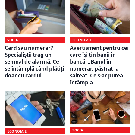
ECONOMIE
SOCIAL
Avertisment pentru cei
Card sau numerar?
care își țin banii în
Specialiștii trag un
bancă: „Banul în
semnal de alarmă. Ce
numerar, păstrat la
se întâmplă când plătiți
saltea”. Ce s-ar putea
doar cu cardul
întâmpla
SOCIAL
ECONOMIE