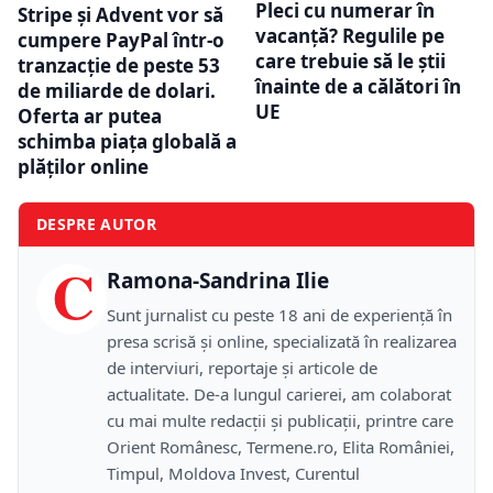
Pleci cu numerar în
Stripe și Advent vor să
vacanță? Regulile pe
cumpere PayPal într-o
care trebuie să le știi
tranzacție de peste 53
înainte de a călători în
de miliarde de dolari.
UE
Oferta ar putea
schimba piața globală a
plăților online
DESPRE AUTOR
C
Ramona-Sandrina Ilie
Sunt jurnalist cu peste 18 ani de experiență în
presa scrisă și online, specializată în realizarea
de interviuri, reportaje și articole de
actualitate. De-a lungul carierei, am colaborat
cu mai multe redacții și publicații, printre care
Orient Românesc, Termene.ro, Elita României,
Timpul, Moldova Invest, Curentul