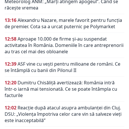
Meteorolog ANM: „Marți atingem apogeul”. Când se
răcește vremea
13:16
Alexandru Nazare, marele favorit pentru funcția
de premier. Cota sa a urcat puternic pe Polymarket
12:58
Aproape 10.000 de firme și-au suspendat
activitatea în România. Domeniile în care antreprenorii
au tras cel mai des obloanele
12:39
ASF vine cu vești pentru milioane de români. Ce
se întâmplă cu banii din Pilonul II
12:20
Dumitru Chisăliță avertizează: România intră
într-o iarnă mai tensionată. Ce se poate întâmpla cu
facturile
12:02
Reacție după atacul asupra ambulanței din Cluj.
DSU: „Violența împotriva celor care vin să salveze vieți
este inacceptabilă”