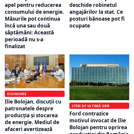
apel pentru reducerea
deschide robinetul
consumului de energie.
angajărilor la stat. Ce
Măsurile pot continua
posturi bănoase pot fi
încă una sau două
ocupate
săptămâni: Această
perioadă nu s-a
finalizat
ECONOMIE
Ilie Bolojan, discuții cu
ȘTIRI DE ULTIMĂ ORĂ
patronatele despre
Ford contrazice
producția și stocarea
motivul invocat de Ilie
de energie. Mediul de
Bolojan pentru oprirea
afaceri avertizează