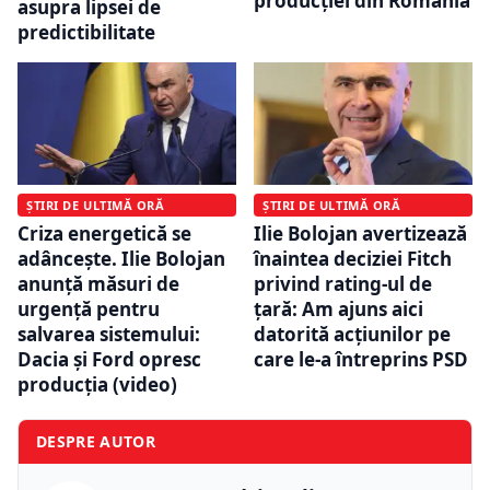
producției din România
asupra lipsei de
predictibilitate
ȘTIRI DE ULTIMĂ ORĂ
ȘTIRI DE ULTIMĂ ORĂ
Criza energetică se
Ilie Bolojan avertizează
adâncește. Ilie Bolojan
înaintea deciziei Fitch
anunță măsuri de
privind rating-ul de
urgență pentru
țară: Am ajuns aici
salvarea sistemului:
datorită acțiunilor pe
Dacia și Ford opresc
care le-a întreprins PSD
producția (video)
DESPRE AUTOR