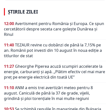
ȘTIRILE ZILEI
12:00
Avertisment pentru România și Europa. Ce spun
cercetătorii despre seceta care golește Dunărea și
Rinul
11:40
TEZAUR revine cu dobânzi de până la 7,15% pe
an. Românii pot investi din 10 august în noua ediție a
titlurilor de stat
11:27
Gheorghe Piperea acuză scumpiri accelerate la
energie, carburanți și apă. „Plătim efectiv cel mai mare
preț pe energie electrică din toată UE”
11:10
ANM a emis trei avertizări meteo pentru 8
august. Caniculă de până la 37 de grade, vijelii,
grindină și ploi torențiale în mai multe regiuni
10:53
Se schimbă regulile în magazinele din Bulgaria