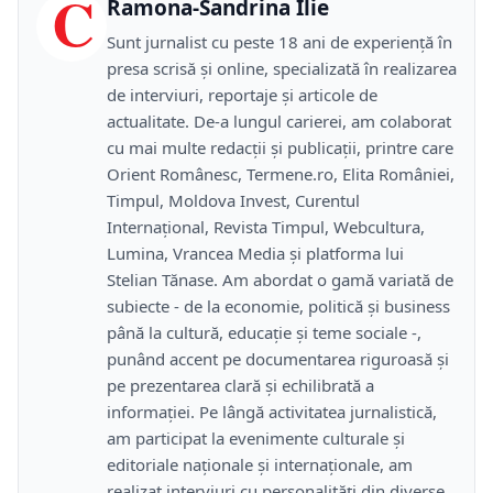
C
Ramona-Sandrina Ilie
Sunt jurnalist cu peste 18 ani de experiență în
presa scrisă și online, specializată în realizarea
de interviuri, reportaje și articole de
actualitate. De-a lungul carierei, am colaborat
cu mai multe redacții și publicații, printre care
Orient Românesc, Termene.ro, Elita României,
Timpul, Moldova Invest, Curentul
Internațional, Revista Timpul, Webcultura,
Lumina, Vrancea Media și platforma lui
Stelian Tănase. Am abordat o gamă variată de
subiecte - de la economie, politică și business
până la cultură, educație și teme sociale -,
punând accent pe documentarea riguroasă și
pe prezentarea clară și echilibrată a
informației. Pe lângă activitatea jurnalistică,
am participat la evenimente culturale și
editoriale naționale și internaționale, am
realizat interviuri cu personalități din diverse