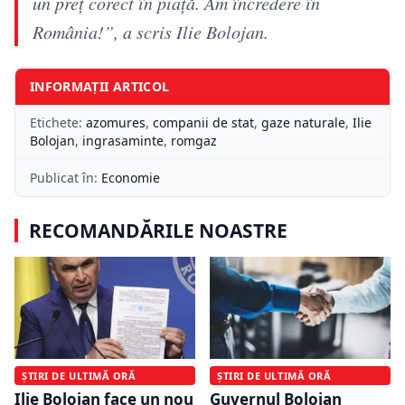
un preț corect în piață. Am încredere în
România!”, a scris Ilie Bolojan.
INFORMAȚII ARTICOL
Etichete:
azomures
,
companii de stat
,
gaze naturale
,
Ilie
Bolojan
,
ingrasaminte
,
romgaz
Publicat în:
Economie
RECOMANDĂRILE NOASTRE
ȘTIRI DE ULTIMĂ ORĂ
ȘTIRI DE ULTIMĂ ORĂ
Ilie Bolojan face un nou
Guvernul Bolojan