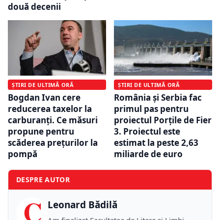
două decenii
ȘTIRI DE ULTIMĂ ORĂ
ȘTIRI DE ULTIMĂ ORĂ
Bogdan Ivan cere
România și Serbia fac
reducerea taxelor la
primul pas pentru
carburanți. Ce măsuri
proiectul Porțile de Fier
propune pentru
3. Proiectul este
scăderea prețurilor la
estimat la peste 2,63
pompă
miliarde de euro
DESPRE AUTOR
C
Leonard Bădilă
Am finalizat Facultatea de Litere și Limbi