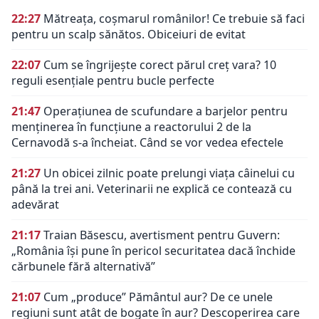
22:27
Mătreața, coșmarul românilor! Ce trebuie să faci
pentru un scalp sănătos. Obiceiuri de evitat
22:07
Cum se îngrijește corect părul creț vara? 10
reguli esențiale pentru bucle perfecte
21:47
Operațiunea de scufundare a barjelor pentru
menținerea în funcțiune a reactorului 2 de la
Cernavodă s-a încheiat. Când se vor vedea efectele
21:27
Un obicei zilnic poate prelungi viața câinelui cu
până la trei ani. Veterinarii ne explică ce contează cu
adevărat
21:17
Traian Băsescu, avertisment pentru Guvern:
„România își pune în pericol securitatea dacă închide
cărbunele fără alternativă”
21:07
Cum „produce” Pământul aur? De ce unele
regiuni sunt atât de bogate în aur? Descoperirea care