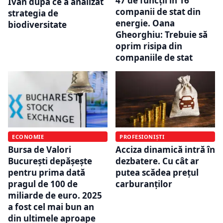
47 de funcții în 16
Ivan după ce a analizat
companii de stat din
strategia de
energie. Oana
biodiversitate
Gheorghiu: Trebuie să
oprim risipa din
companiile de stat
ECONOMIE
PROFESIONIȘTI
Bursa de Valori
Acciza dinamică intră în
București depășește
dezbatere. Cu cât ar
pentru prima dată
putea scădea prețul
pragul de 100 de
carburanților
miliarde de euro. 2025
a fost cel mai bun an
din ultimele aproape