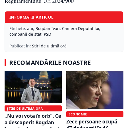
Regulamentului UE 2024/900
INFORMAȚII ARTICOL
Etichete:
aur
,
Bogdan Ivan
,
Camera Deputatilor
,
companii de stat
,
PSD
Publicat în:
Știri de ultimă oră
RECOMANDĂRILE NOASTRE
ȘTIRI DE ULTIMĂ ORĂ
ECONOMIE
„Nu voi vota în orb”. Ce
Zece persoane ocupă
a descoperit Bogdan